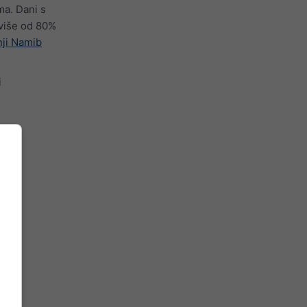
ma. Dani s
više od 80%
nji Namib
i