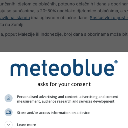
sunčanih, djelomice oblačnih, potpuno oblačnih i dana s oborina
ju se sunčanima, s 20–80% naoblake djelomice oblačnima, a s 
avík na Islandu
ima uglavnom oblačne dane,
Sossusvlei u pusti
ta na Zemlji.
 poput Malezije ili Indonezije, broj dana s oborinama može bit
ature
asks for your consent
Personalised advertising and content, advertising and content
measurement, audience research and services development
Store and/or access information on a device
Learn more