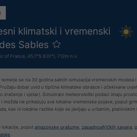
esni klimatski i vremenski
ndes Sables
ic of France
,
45.1°S 6.01°I,
712m n.v.
 temelje se na 30 godina satnih simulacija vremenskih modela i
Pružaju dobar uvid u tipične klimatske obrasce i očekivane uvje
 zračenje i vjetar). Simulirani meteorološki podaci imaju prost
m i možda ne prikazuju sve lokalne vremenske pojave, poput grm
nada, kao ni lokalne razlike koje se javljaju u urbanim, planinskim 
e lokacije, poput
amazonske prašume
,
zapadnoafričkih savana
,
p
alaje
.