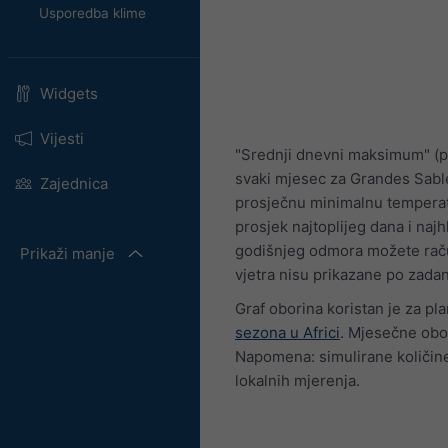
Usporedba klime
Widgets
Vijesti
"Srednji dnevni maksimum" (p
svaki mjesec za Grandes Sables
Zajednica
prosječnu minimalnu temperatur
prosjek najtoplijeg dana i naj
godišnjeg odmora možete računa
Prikaži manje
vjetra nisu prikazane po zadan
Graf oborina koristan je za pl
sezona u Africi
. Mjesečne obo
Napomena: simulirane količine
lokalnih mjerenja.