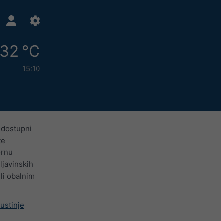
32 °C
15:10
 dostupni
te
ornu
ljavinskih
ili obalnim
ustinje