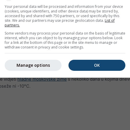
Your personal data will be processed and information from your device
(cookies, unique identifiers, and other device data) may be stored by,
accessed by and shared with 750 partners, or used specifically by this
site. We and our partners may use precise geolocation data.
List of
partners.
Some vendors may process your personal data on the basis of legitimate
interest, which you can object to by managing your options below. Look
for a link at the bottom of this page or in the site menu to manage or
withdraw consent in privacy and cookie settings.
ture za Grandes Sables prikazuje koliko dana u mjesecu dose
Manage options
OK
 najtoplijih gradova na svijetu, gotovo da nema dana s temperat
e vidjeti
hladne moskovske zime
s nekoliko dana u kojima dnev
seže ni -10°C.