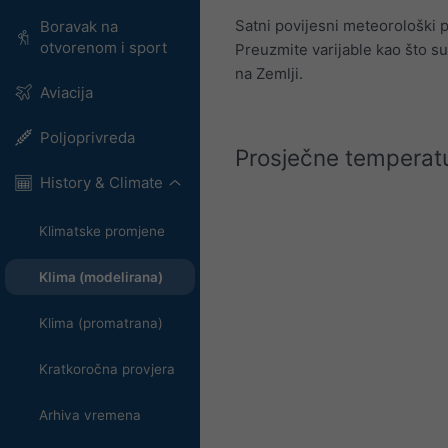
Satni povijesni meteorološki
Boravak na
otvorenom i sport
Preuzmite varijable kao što su
na Zemlji.
Aviacija
Poljoprivreda
Prosječne temperatu
History & Climate
Klimatske promjene
Klima (modelirana)
Klima (promatrana)
Kratkoročna provjera
Arhiva vremena