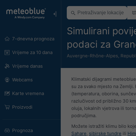
Simulirani povij
7-dnevna prognoza
podaci za Gra
Vrijeme za 10 dana
Auvergne-Rhône-Alpes
,
Republ
Vrijeme danas
Klimatski dijagrami meteoblue
Webcams
su za svako mjesto na Zemlji. 
Karte vremena
(temperatura, oborina, sunčevo
razlučivost od približno 30 k
Proizvodi
oluja, lokalnih vjetrova ili tor
područjima.
Možete istražiti klimu bilo koj
Prognoza
Sahare
,
sibirske tundre
ili
Him