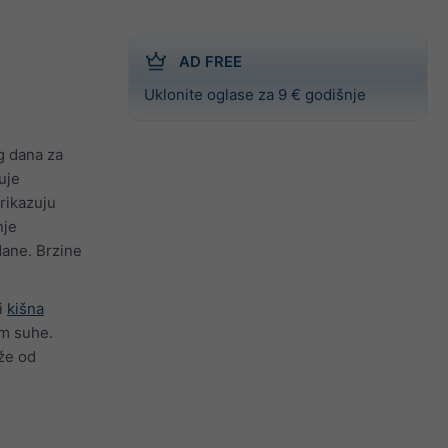
AD FREE
Uklonite oglase za 9 € godišnje
g dana za
uje
prikazuju
nje
dane. Brzine
li
kišna
m suhe.
že od