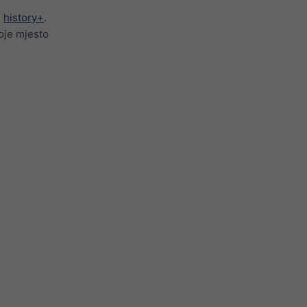
e
history+
.
koje mjesto