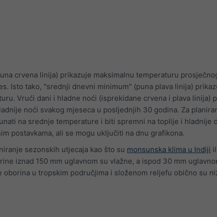
una crvena linija) prikazuje maksimalnu temperaturu prosječno
. Isto tako, "srednji dnevni minimum" (puna plava linija) prikaz
u. Vrući dani i hladne noći (isprekidane crvena i plava linija) 
hladnije noći svakog mjeseca u posljednjih 30 godina. Za planira
ti na srednje temperature i biti spremni na toplije i hladnije 
im postavkama, ali se mogu uključiti na dnu grafikona.
aniranje sezonskih utjecaja kao što su
monsunska klima u Indiji
i
rine iznad 150 mm uglavnom su vlažne, a ispod 30 mm uglavno
 oborina u tropskim područjima i složenom reljefu obično su ni