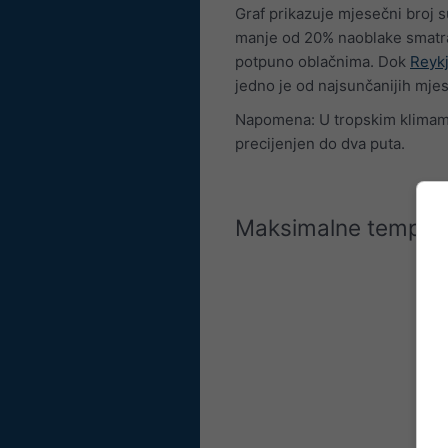
Graf prikazuje mjesečni broj 
manje od 20% naoblake smatra
potpuno oblačnima. Dok
Reykj
jedno je od najsunčanijih mjes
Napomena: U tropskim klimama,
precijenjen do dva puta.
Maksimalne temper