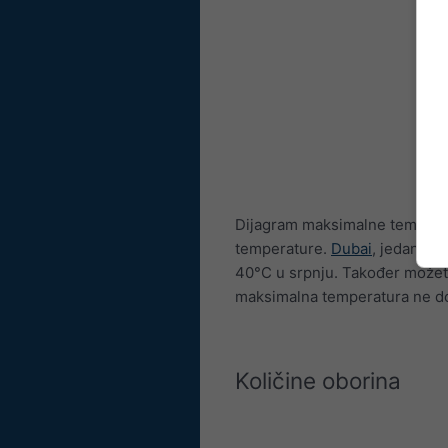
Dijagram maksimalne tempera
temperature.
Dubai
, jedan od
40°C u srpnju. Također možet
maksimalna temperatura ne do
Količine oborina