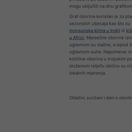
mogu uključiti na dnu grafikon
Graf oborina koristan je za pla
sezonskih utjecaja kao što su
monsunska klima u Indiji
ili
ki
u Africi
. Mjesečne oborine iz
uglavnom su vlažne, a ispod
uglavnom suhe. Napomena: si
količine oborina u tropskim po
složenom reljefu obično su ni
lokalnih mjerenja.
Oblačni, sunčani i dani s obor