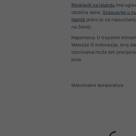
Reykjavík na Islandu
ima ugla
oblačne dane,
Sossusvlei u pu
Namib
jedno je od najsunčanij
na Zemlji.
Napomena: U tropskim klimam
Malezije ili Indonezije, broj da
oborinama može biti precijenj
puta.
Maksimalne temperature