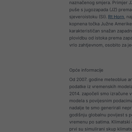
naznačenog smjera. Primjer JZ
puše s jugozapada (JZ) prema
sjeveroistoku (SI).
Rt Horn
, na
kopnena točka Južne Amerike
karakterističan snažan zapadni
plovidbu od istoka prema zapa
vrlo zahtjevnom, osobito za jed
Opće informacije
Od 2007. godine meteoblue ar
podatke iz vremenskih model
2014. započeli smo izračune 
modela s povijesnim podacima
nadalje te smo generirali nep
godišnju globalnu povijest s 
vremenu po satima. Klimatski 
prvi su simulirani skup klimat