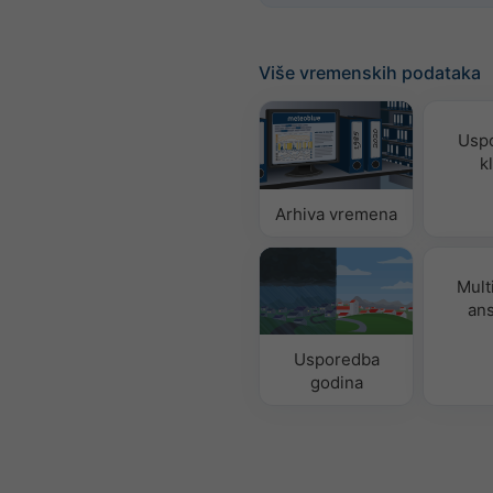
Više vremenskih podataka
Usp
k
Arhiva vremena
Mult
an
Usporedba
godina