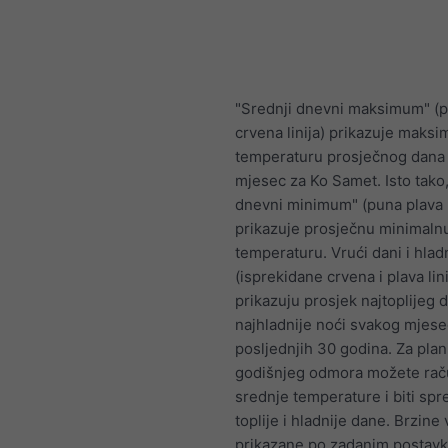
"Srednji dnevni maksimum" (
crvena linija) prikazuje maksi
temperaturu prosječnog dana 
mjesec za Ko Samet. Isto tako,
dnevni minimum" (puna plava l
prikazuje prosječnu minimaln
temperaturu. Vrući dani i hlad
(isprekidane crvena i plava lini
prikazuju prosjek najtoplijeg d
najhladnije noći svakog mjese
posljednjih 30 godina. Za plan
godišnjeg odmora možete rač
srednje temperature i biti sp
toplije i hladnije dane. Brzine 
prikazane po zadanim postavk