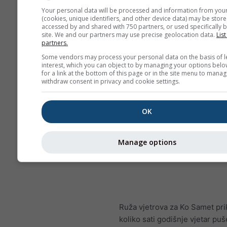
Your personal data will be processed and information from you
(cookies, unique identifiers, and other device data) may be store
accessed by and shared with 750 partners, or used specifically b
site. We and our partners may use precise geolocation data.
List
partners.
Some vendors may process your personal data on the basis of l
interest, which you can object to by managing your options belo
for a link at the bottom of this page or in the site menu to manag
withdraw consent in privacy and cookie settings.
OK
Manage options
Ruža vjetrova za Ko Samet pri
koliko sati godišnje vjetar puš