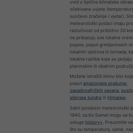
uvid u tipične klimatske obras
očekivane uvjete (temperatura
sunčevo zračenje i vjetar). Sim
meteorološki podaci imaju pr
razlučivost od približno 30 k
ne prikazuju sve lokalne vre
pojave, poput grmljavinskih ol
lokalnih vjetrova ili tornada, k
lokalne razlike koje se javljaj
planinskim ili obalnim područj
Možete istražiti klimu bilo koje
poput
amazonske prašume
,
zapadnoafričkih savana
,
pusti
sibirske tundre
ili
Himalaje
.
Satni povijesni meteorološki 
1940. za Ko Samet mogu se ku
usluge
history+
. Preuzmite va
što su temperatura, vjetar, nao