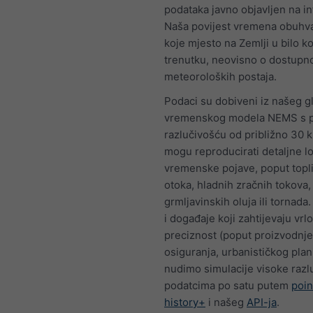
podataka javno objavljen na in
Naša povijest vremena obuhva
koje mjesto na Zemlji u bilo k
trenutku, neovisno o dostupno
meteoroloških postaja.
Podaci su dobiveni iz našeg g
vremenskog modela NEMS s 
razlučivošću od približno 30 
mogu reproducirati detaljne l
vremenske pojave, poput topl
otoka, hladnih zračnih tokova,
grmljavinskih oluja ili tornada.
i događaje koji zahtijevaju vrl
preciznost (poput proizvodnje
osiguranja, urbanističkog planir
nudimo simulacije visoke razlu
podatcima po satu putem
poin
history+
i našeg
API-ja
.