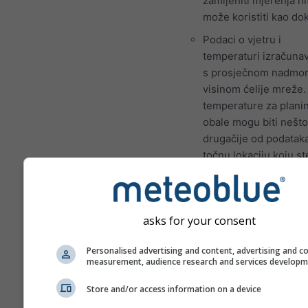
zamijeniti mjerenja ni
može koristiti kao do
Podaci o vjetru i
temperaturi izračuna
s prosječnom nadmo
visinom ćelije mreže.
temperature za planin
obale mogu biti nešto
drugačije od podatak
točnu lokaciju koju st
odabrali. Nadmorsku 
ćelije mreže možete
pronaći pored koordin
asks for your consent
Grafikon \"15 dana\"
prikazuje podatke po
Personalised advertising and content, advertising and c
satima. Za jedan mje
measurement, audience research and services develop
postoje dnevne agreg
Store and/or access information on a device
za minimalne, maksim