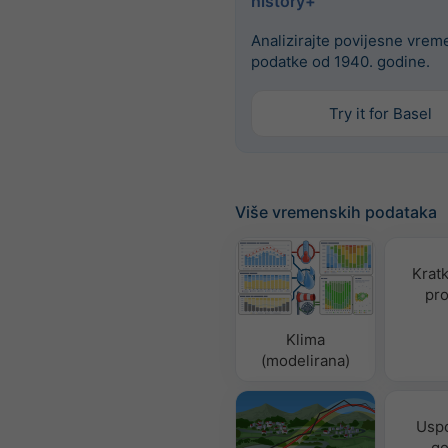
history+
Analizirajte povijesne vre
podatke od 1940. godine.
Try it for Basel
Više vremenskih podataka
Krat
pro
Klima
(modelirana)
Usp
go