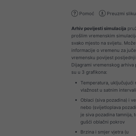
Pomoć
Preuzmi sliku
Arhiv povijesti simulacija
pruž
prošlim vremenskim simulaci
svako mjesto na svijetu. Možet
informacije o vremenu za jučer
vremensku povijest posljednji
Dijagrami vremenskog arhiva p
su u 3 grafikona:
Temperatura, uključujući 
vlažnost u satnim interva
Oblaci (siva pozadina) i v
nebo (svijetloplava pozadi
je siva pozadina tamnija, t
gušći oblačni pokrov
Brzina i smjer vjetra (u