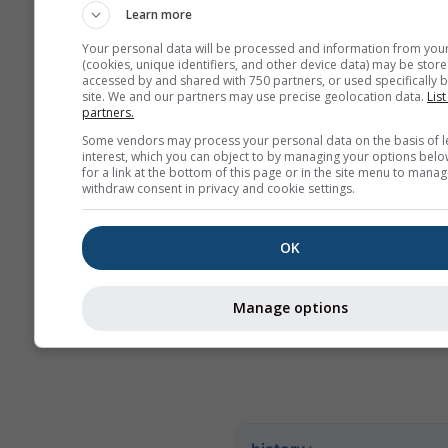
prosječne vrijednosti
Learn more
više od 6 mjeseci pos
Your personal data will be processed and information from you
mjesečne agregacije.
(cookies, unique identifiers, and other device data) may be store
accessed by and shared with 750 partners, or used specifically b
Nudimo i sirove poda
site. We and our partners may use precise geolocation data.
List
prodaju. Za više infor
partners.
kontaktirajte nas
Some vendors may process your personal data on the basis of l
(
support@meteoblue
interest, which you can object to by managing your options belo
for a link at the bottom of this page or in the site menu to manag
withdraw consent in privacy and cookie settings.
Satni povijesni meteorolo
podaci od 1940. za Tamp
se kupiti putem usluge
hi
OK
Preuzmite varijable kao š
temperatura, vjetar, naobl
Manage options
oborine u CSV formatu za 
koje mjesto na Zemlji.