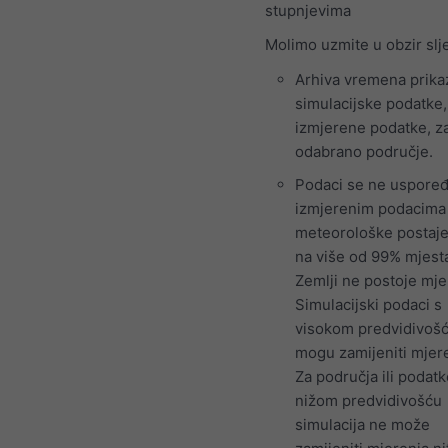
stupnjevima
Molimo uzmite u obzir slj
Arhiva vremena prika
simulacijske podatke,
izmjerene podatke, z
odabrano područje.
Podaci se ne uspoređ
izmjerenim podacima
meteorološke postaje 
na više od 99% mjest
Zemlji ne postoje mje
Simulacijski podaci s
visokom predvidivoš
mogu zamijeniti mjere
Za područja ili podatk
nižom predvidivošću
simulacija ne može