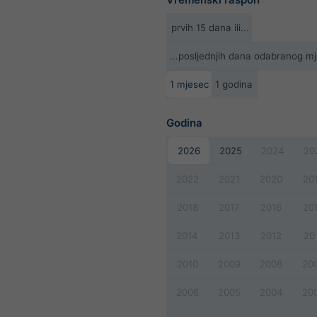
prvih 15 dana ili...
...posljednjih dana odabranog m
1 mjesec
1 godina
Godina
2026
2025
2024
20
2022
2021
2020
20
2018
2017
2016
20
2014
2013
2012
20
2010
2009
2008
20
2006
2005
2004
20