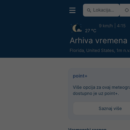
9 km/h
4:15
27 °C
Arhiva vremena
Florida
,
United States
,
1m n.v
point+
Više opcija za ovaj meteog
dostupno je uz point+.
Saznaj više
Vremenski raspon