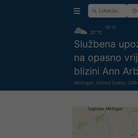
18:10
27 °C
Službena upo
na opasno vri
blizini Ann Ar
Michigan
,
United States
,
269m