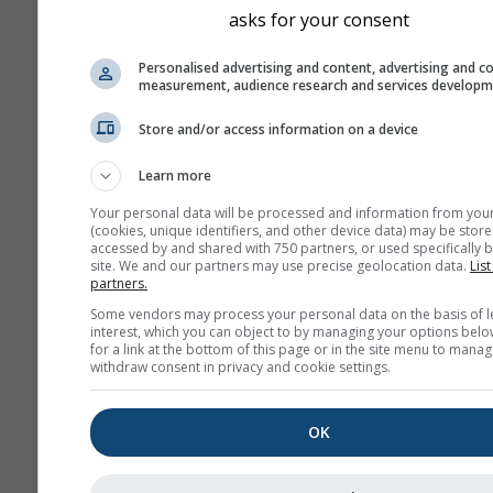
asks for your consent
Personalised advertising and content, advertising and c
measurement, audience research and services develop
Vašu adresu e-pošte ne dijelimo s 
stranama, kao što je navedeno u 
pravilima privatnosti
. Korištenjem
Store and/or access information on a device
usluga prihvaćate naše
uvjete i o
Vaša adresa e-pošte bit će upotrebl
Learn more
drugim meteoblue uslugama.
Your personal data will be processed and information from you
(cookies, unique identifiers, and other device data) may be store
accessed by and shared with 750 partners, or used specifically b
site. We and our partners may use precise geolocation data.
List
Više vremenskih podataka
partners.
Some vendors may process your personal data on the basis of l
interest, which you can object to by managing your options belo
whe
for a link at the bottom of this page or in the site menu to manag
withdraw consent in privacy and cookie settings.
Karte vremena
OK