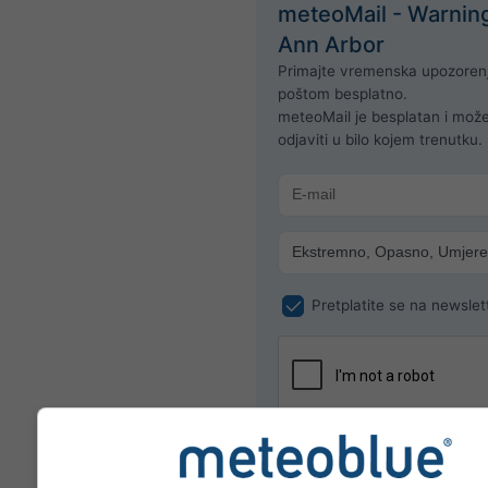
meteoMail - Warnin
Ann Arbor
Primajte vremenska upozoren
poštom besplatno.
meteoMail je besplatan i mož
odjaviti u bilo kojem trenutku.
Pretplatite se na newslet