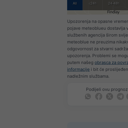
All
<24h
24-48h
Upozorenja na opasne vreme
pojave meteoblueu dostavlja 
službenih agencija širom svije
meteoblue ne preuzima nikak
odgovornost za stvarni sadržaj
upozorenja. Problemi se mogu 
putem našeg
obrasca za povr
informacije
i bit će proslijeđen
nadležnim službama.
Podijeli ovu progno