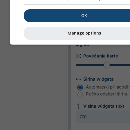
Brzina vjetra
m/s
km/h
mp
OK
kn
bft
Manage options
Izgled
Povećanje karte
Širina widgeta
Automatski prilagodi 
Ručno odaberi širinu 
Visina widgeta (px)