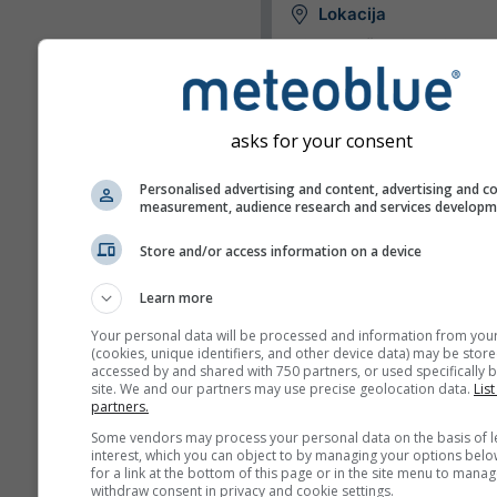
Lokacija
Widget može prikazati vrijem
unaprijed definiranu lokaciju il
pokušati otkriti lokaciju svak
posjetitelja vaše stranice.
asks for your consent
Upotrijebi trenutačnu
lokaciju
Personalised advertising and content, advertising and c
Otkrij lokaciju korisni
measurement, audience research and services develop
Store and/or access information on a device
Jedinice
Learn more
Temperatura
Your personal data will be processed and information from you
(cookies, unique identifiers, and other device data) may be store
C
F
accessed by and shared with 750 partners, or used specifically b
site. We and our partners may use precise geolocation data.
List
partners.
Duljina
Some vendors may process your personal data on the basis of l
Metrički
Imperijaln
interest, which you can object to by managing your options belo
for a link at the bottom of this page or in the site menu to manag
withdraw consent in privacy and cookie settings.