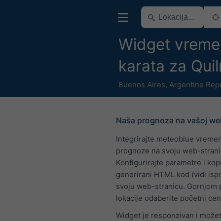
Widget vreme
karata za Qui
Buenos Aires
,
Argentine Rep
Naša prognoza na vašoj web
Integrirajte meteoblue vreme
prognoze na svoju web-strani
Konfigurirajte parametre i kopi
generirani HTML kod (vidi isp
svoju web-stranicu. Gornjom
lokacije odaberite početni cen
Widget je responzivan i može