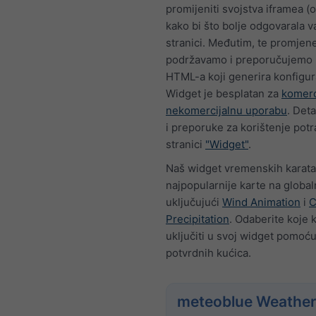
promijeniti svojstva iframea (o
kako bi što bolje odgovarala 
stranici. Međutim, te promjen
podržavamo i preporučujemo 
HTML-a koji generira konfigur
Widget je besplatan za
komerc
nekomercijalnu uporabu
. Deta
i preporuke za korištenje potr
stranici
"Widget"
.
Naš widget vremenskih karata
najpopularnije karte na globaln
uključujući
Wind Animation
i
C
Precipitation
. Odaberite koje k
uključiti u svoj widget pomoću
potvrdnih kućica.
meteoblue Weather