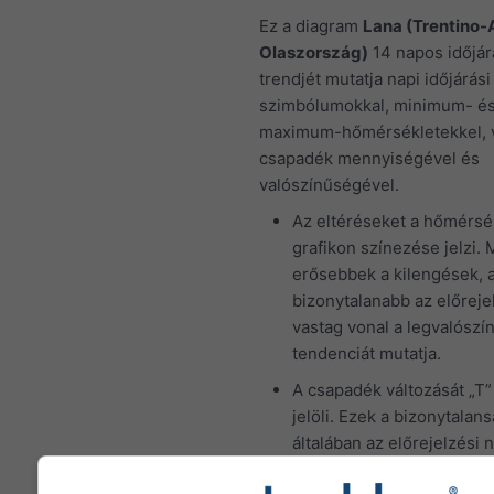
Ez a diagram
Lana (Trentino-
Olaszország)
14 napos időjár
trendjét mutatja napi időjárási
szimbólumokkal, minimum- é
maximum-hőmérsékletekkel, v
csapadék mennyiségével és
valószínűségével.
Az eltéréseket a hőmérsék
grafikon színezése jelzi. 
erősebbek a kilengések, 
bizonytalanabb az előreje
vastag vonal a legvalószí
tendenciát mutatja.
A csapadék változását „T”
jelöli. Ezek a bizonytalan
általában az előrejelzési 
számának növekedésével