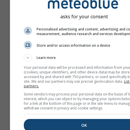
Az előrejelzés „ensemble
modellekkel készül. Szám
asks for your consent
eltérő kezdő paraméterek
végzett modellfuttatást s
Personalised advertising and content, advertising and c
ki, hogy pontosabban bec
measurement, audience research and services develop
előrejelzés megbízhatósá
Store and/or access information on a device
Learn more
További időjárási adatok
Your personal data will be processed and information from you
(cookies, unique identifiers, and other device data) may be store
accessed by and shared with 750 partners, or used specifically b
Mult
site. We and our partners may use precise geolocation data.
List
Ens
partners.
Some vendors may process your personal data on the basis of l
Évszakos
interest, which you can object to by managing your options belo
for a link at the bottom of this page or in the site menu to manag
előrejelzés
withdraw consent in privacy and cookie settings.
Ter
OK