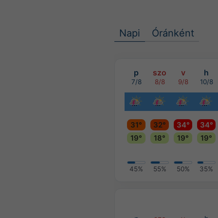
Napi
Óránként
p
szo
v
h
7/8
8/8
9/8
10/8
31°
32°
34°
34°
19°
18°
19°
19°
45%
55%
50%
35%