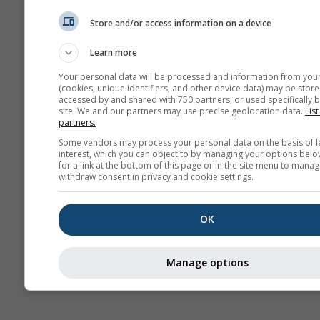
Store and/or access information on a device
Stueve &
Learn more
Sounding
Your personal data will be processed and information from you
(cookies, unique identifiers, and other device data) may be store
accessed by and shared with 750 partners, or used specifically b
site. We and our partners may use precise geolocation data.
List
partners.
Some vendors may process your personal data on the basis of l
interest, which you can object to by managing your options belo
for a link at the bottom of this page or in the site menu to manag
withdraw consent in privacy and cookie settings.
OK
Manage options