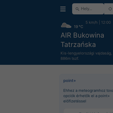
5 km/h
12:00
19 °C
AIR Bukowina
Tatrzańska
Kis-lengyelországi vajdaság
,
886m tszf.
point+
Ehhez a meteogramhoz tov
opciók érhetők el a point+
előfizetéssel