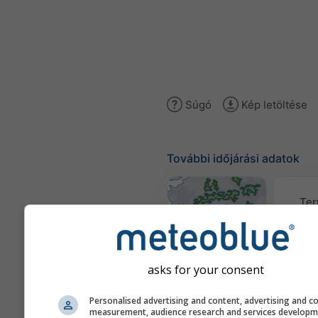
Súgó
Kép letöltése
További időjárási adatok
Ter
Időjárási
térképek
asks for your consent
Personalised advertising and content, advertising and c
Traje
measurement, audience research and services develop