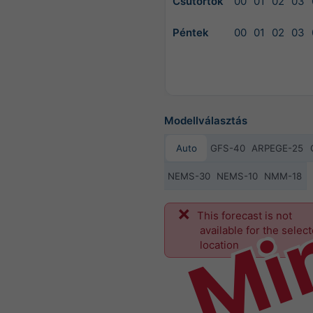
Csütörtök
00
01
02
03
Péntek
00
01
02
03
Modellválasztás
Auto
GFS-40
ARPEGE-25
NEMS-30
NEMS-10
NMM-18
Mi
This forecast is not
available for the selec
location