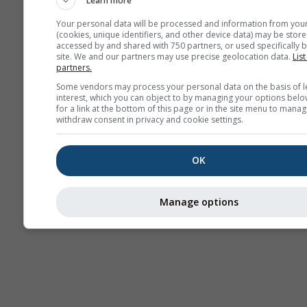
Learn more
Your personal data will be processed and information from you
(cookies, unique identifiers, and other device data) may be store
accessed by and shared with 750 partners, or used specifically b
Termikek
site. We and our partners may use precise geolocation data.
List
partners.
Some vendors may process your personal data on the basis of l
Traje
interest, which you can object to by managing your options belo
for a link at the bottom of this page or in the site menu to manag
withdraw consent in privacy and cookie settings.
Cross-section
OK
Manage options