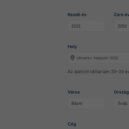
Kezdő év
Záró é
Hely
climate+ helyszín (0/0)
Az ajánlott időtartam 20–30 év
Város
Ország
Cég