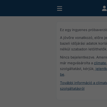
Ez egy ingyenes próbaverzi
A jövőre vonatkozó, előre j
bazeli időjárási adatok korl
nélkül szabadon letölthetők
Nincs bejelentkezve. Amen
már megvásárolta a
climate
szolgáltatást, kérjük,
jelent
be
.
További információ a clima
szolgáltatásról