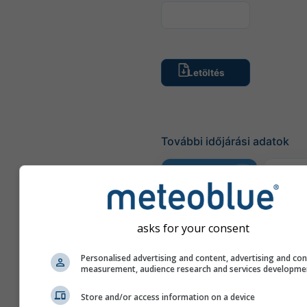
További időjárási adatok
Idő
arc
asks for your consent
Klíma
összehasonlítás
Personalised advertising and content, advertising and co
measurement, audience research and services developme
Idő
Store and/or access information on a device
tér