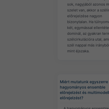
sok, nagyjából azonos 
szelet van, akkor a széli
előrejelzése nagyon
bizonytalan. Ha túlnyom
két, egymással ellentéte
dominál, az gyakran ter
szélcirkulációra utal, am
szél nappal más irányból
mint éjszaka.
Miért mutatunk egyszerre
hagyományos ensemble
előrejelzést és multimodel
előrejelzést?
A hagyományos ensemble