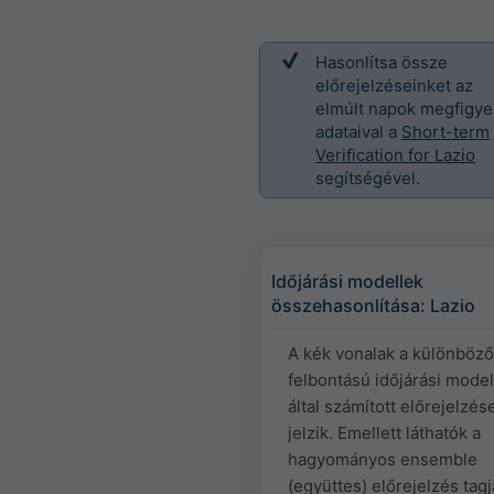
Hasonlítsa össze
előrejelzéseinket az
elmúlt napok megfigye
adataival a
Short-term
Verification for Lazio
segítségével.
Időjárási modellek
összehasonlítása: Lazio
A kék vonalak a különböz
felbontású időjárási model
által számított előrejelzés
jelzik. Emellett láthatók a
hagyományos ensemble
(együttes) előrejelzés tagja