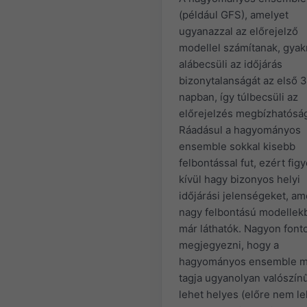
(például GFS), amelyet
ugyanazzal az előrejelző
modellel számítanak, gyak
alábecsüli az időjárás
bizonytalanságát az első 
napban, így túlbecsüli az
előrejelzés megbízhatóság
Ráadásul a hagyományos
ensemble sokkal kisebb
felbontással fut, ezért fi
kívül hagy bizonyos helyi
időjárási jelenségeket, am
nagy felbontású modellek
már láthatók. Nagyon font
megjegyezni, hogy a
hagyományos ensemble m
tagja ugyanolyan valószín
lehet helyes (előre nem le