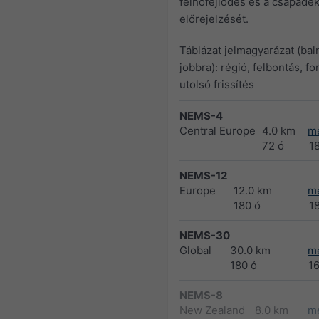
felhőfejlődés és a csapadé
előrejelzését.
Táblázat jelmagyarázat (balr
jobbra): régió, felbontás, fo
utolsó frissítés
NEMS-4
Central Europe
4.0 km
m
72 ó
1
NEMS-12
Europe
12.0 km
m
180 ó
1
NEMS-30
Global
30.0 km
m
180 ó
1
NEMS-8
New Zealand
8.0 km
m