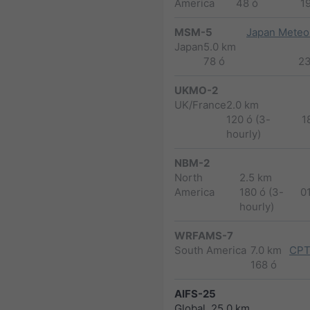
America
48 ó
1
MSM-5
Japan Meteor
Japan
5.0 km
78 ó
2
UKMO-2
UK/France
2.0 km
120 ó (3-
1
hourly)
NBM-2
North
2.5 km
America
180 ó (3-
0
hourly)
WRFAMS-7
South America
7.0 km
CPT
168 ó
AIFS-25
Global
25.0 km