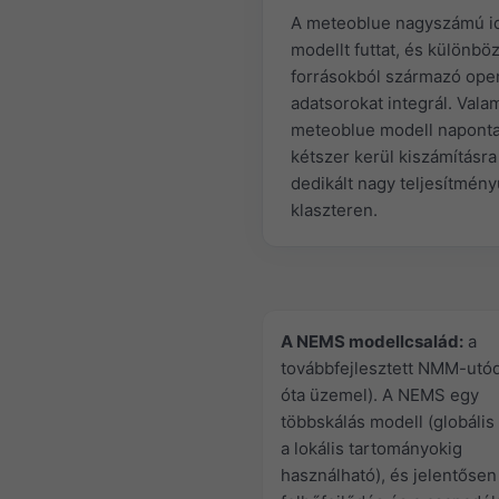
A meteoblue nagyszámú id
modellt futtat, és különbö
forrásokból származó ope
adatsorokat integrál. Vala
meteoblue modell napont
kétszer kerül kiszámításra
dedikált nagy teljesítmény
klaszteren.
A NEMS modellcsalád:
a
továbbfejlesztett NMM-utó
óta üzemel). A NEMS egy
többskálás modell (globális 
a lokális tartományokig
használható), és jelentősen 