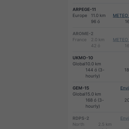
ARPEGE-11
Europe
11.0 km
METEO
96 ó
1
AROME-2
France
2.0 km
METEO
42 ó
1
UKMO-10
Global
10.0 km
144 ó (3-
1
hourly)
GEM-15
Env
Global
15.0 km
168 ó (3-
2
hourly)
RDPS-2
Env
North
2.5 km