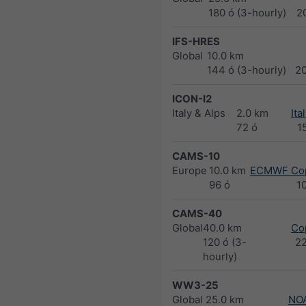
180 ó (3-hourly)
2
IFS-HRES
Global
10.0 km
144 ó (3-hourly)
2
ICON-I2
Italy & Alps
2.0 km
Ita
72 ó
1
CAMS-10
Europe
10.0 km
ECMWF Cop
96 ó
1
CAMS-40
Global
40.0 km
Co
120 ó (3-
2
hourly)
WW3-25
Global
25.0 km
NO