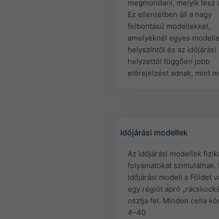
megmondani, melyik lesz a
Ez ellentétben áll a nagy
felbontású modellekkel,
amelyeknél egyes modelle
helyszíntől és az időjárási
helyzettől függően jobb
előrejelzést adnak, mint 
Időjárási modellek
Az időjárási modellek fizik
folyamatokat szimulálnak.
időjárási modell a Földet 
egy régiót apró „rácskock
osztja fel. Minden cella kö
4–40