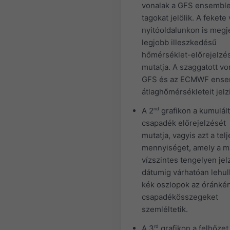
vonalak a GFS ensembl
tagokat jelölik. A fekete
nyitóoldalunkon is megj
legjobb illeszkedésű
hőmérséklet-előrejelzé
mutatja. A szaggatott vo
GFS és az ECMWF ense
átlaghőmérsékleteit jelz
A 2
nd
grafikon a kumulált
csapadék előrejelzését
mutatja, vagyis azt a telj
mennyiséget, amely a má
vízszintes tengelyen jel
dátumig várhatóan lehull
kék oszlopok az óránkén
csapadékösszegeket
szemléltetik.
A 3
rd
grafikon a felhőzet