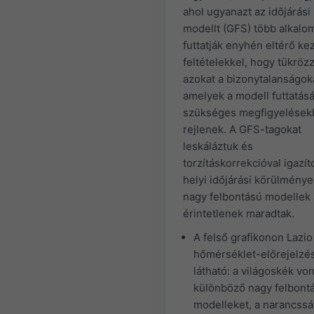
ahol ugyanazt az időjárási
modellt (GFS) több alkalo
futtatják enyhén eltérő ke
feltételekkel, hogy tükröz
azokat a bizonytalanságok
amelyek a modell futtatás
szükséges megfigyelések
rejlenek. A GFS-tagokat
leskáláztuk és
torzításkorrekcióval igazít
helyi időjárási körülménye
nagy felbontású modellek 
érintetlenek maradtak.
A felső grafikonon Lazio
hőmérséklet-előrejelzé
látható: a világoskék von
különböző nagy felbont
modelleket, a narancssá