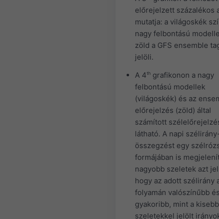
előrejelzett százalékos 
mutatja: a világoskék szí
nagy felbontású modelle
zöld a GFS ensemble ta
jelöli.
A 4
th
grafikonon a nagy
felbontású modellek
(világoskék) és az ense
előrejelzés (zöld) által
számított szél­előrejelzé
látható. A napi szélirány
összegzést egy szélróz
formájában is megjelenít
nagyobb szeletek azt jel
hogy az adott szélirány 
folyamán valószínűbb é
gyakoribb, mint a kisebb
szeletekkel jelölt irányo