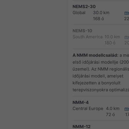
NEMS2-30
Global
30.0 km
m
168 ó
2
NEMS-10
South America
10.0 km
m
180 ó
2
A NMM modellcsalád:
a me
első időjárási modellje (200
üzemel). Az NMM regionáli
időjárási modell, amelyet
kifejezetten a bonyolult
terepviszonyokra optimalizá
NMM-4
Central Europe
4.0 km
m
72 ó
1
NMM-12