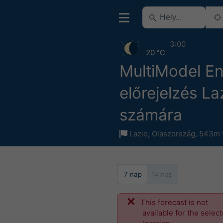
3:00
20 °C
MultiModel E
előrejelzés La
számára
Lazio
,
Olaszország
,
543m t
7 nap
14 nap
This forecast is not
available for the selec