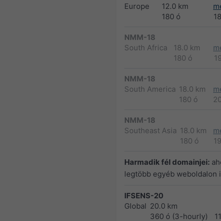
Europe
12.0 km
m
180 ó
1
NMM-18
South Africa
18.0 km
m
180 ó
1
NMM-18
South America
18.0 km
m
180 ó
2
NMM-18
Southeast Asia
18.0 km
m
180 ó
1
Harmadik fél domainjei:
ah
legtöbb egyéb weboldalon i
IFSENS-20
Global
20.0 km
360 ó (3-hourly)
1