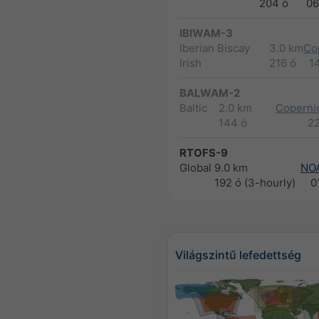
204 ó
06
IBIWAM-3
Iberian Biscay
3.0 km
Co
Irish
216 ó
1
BALWAM-2
Baltic
2.0 km
Copernic
144 ó
2
RTOFS-9
Global
9.0 km
NO
192 ó (3-hourly)
0
Világszintű lefedettség