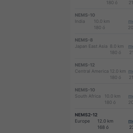
180 ó
2
NEMS-10
India
10.0 km
m
180 ó
2
NEMS-8
Japan East Asia
8.0 km
m
180 ó
2
NEMS-12
Central America
12.0 km
m
180 ó
2
NEMS-10
South Africa
10.0 km
m
180 ó
2
NEMS2-12
Europe
12.0 km
m
168 ó
2