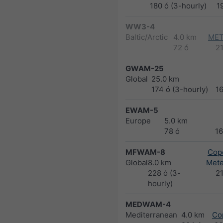
180 ó (3-hourly)
1
WW3-4
Baltic/Arctic
4.0 km
MET
72 ó
2
GWAM-25
Global
25.0 km
174 ó (3-hourly)
1
EWAM-5
Europe
5.0 km
78 ó
1
MFWAM-8
Cope
Global
8.0 km
Met
228 ó (3-
2
hourly)
MEDWAM-4
Mediterranean
4.0 km
Co