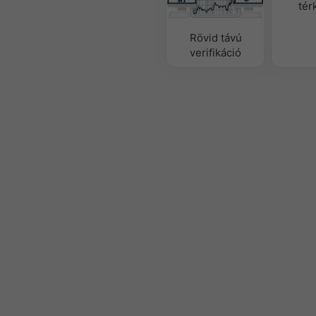
tér
Rövid távú
verifikáció