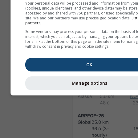
Your personal data will be processed and information from you
(cookies, unique identifiers, and other device data) may be store
NAM-5
accessed by and shared with 750 partners, or used specifically b
site. We and our partners may use precise geolocation data.
List
North America
5.0 km
NO
partners.
48 ó
1
Some vendors may process your personal data on the basis of l
interest, which you can object to by managing your options belo
NAM-3
for a link at the bottom of this page or in the site menu to manag
North America
3.0 km
NO
withdraw consent in privacy and cookie settings.
60 ó
1
HRRR-2
OK
North America
3.0 km
NO
17 ó
0
Manage options
FV3-5
Alaska
5.0 km
NO
48 ó
2
ARPEGE-25
Global
25.0 km
96 ó (3-
1
hourly)