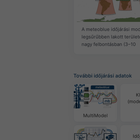
A meteoblue időjárási mode
legsűrűbben lakott terület
nagy felbontásban (3–10
További időjárási adatok
K
(mode
MultiModel
Idő