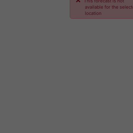
This forecast is not
available for the selec
location