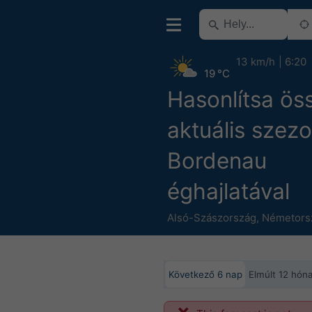
13 km/h
6:20
19 °C
Hasonlítsa ös
aktuális szezo
Bordenau
éghajlatával
Alsó-Szászország
,
Németors
Következő 6 nap
Elmúlt 12 hón