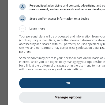
history+
Personalised advertising and content, advertising and c
measurement, audience research and services develop
Időjárás
Store and/or access information on a device
Learn more
Évszakos
előrejelzés
Your personal data will be processed and information from you
(cookies, unique identifiers, and other device data) may be store
accessed by and shared with 750 partners, or used specifically b
site. We and our partners may use precise geolocation data.
List
partners.
Some vendors may process your personal data on the basis of l
interest, which you can object to by managing your options belo
for a link at the bottom of this page or in the site menu to manag
withdraw consent in privacy and cookie settings.
OK
Manage options