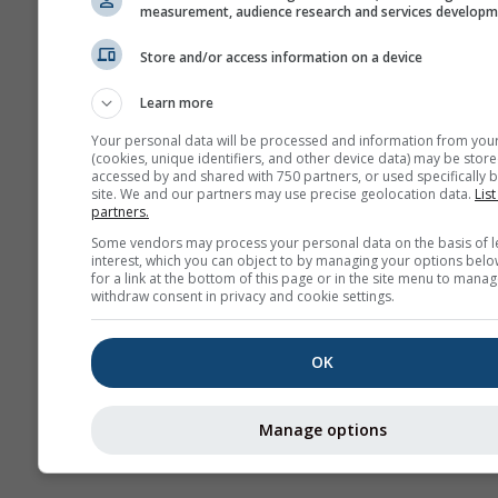
measurement, audience research and services develop
Időjárás
Store and/or access information on a device
Évszakos
Learn more
előrejelzés
Your personal data will be processed and information from you
(cookies, unique identifiers, and other device data) may be store
accessed by and shared with 750 partners, or used specifically b
site. We and our partners may use precise geolocation data.
List
partners.
Some vendors may process your personal data on the basis of l
interest, which you can object to by managing your options belo
for a link at the bottom of this page or in the site menu to manag
withdraw consent in privacy and cookie settings.
OK
Manage options