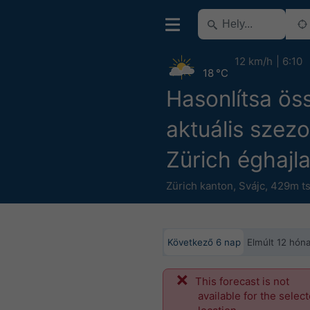
12 km/h
6:10
18 °C
Hasonlítsa ös
aktuális szezo
Zürich éghajla
Zürich kanton
,
Svájc
,
429m ts
Következő 6 nap
Elmúlt 12 hón
This forecast is not
available for the selec