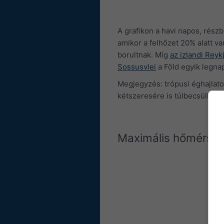
A grafikon a havi napos, rész
amikor a felhőzet 20% alatt v
borultnak. Míg
az izlandi Reyk
Sossusvlei
a Föld egyik legna
Megjegyzés: trópusi éghajlat
kétszeresére is túlbecsülhető
Maximális hőmérsék