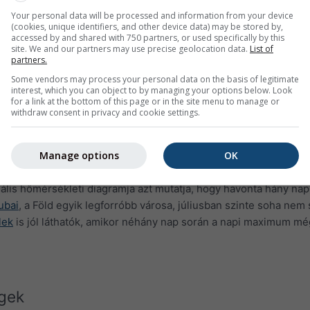
Your personal data will be processed and information from your device
(cookies, unique identifiers, and other device data) may be stored by,
accessed by and shared with 750 partners, or used specifically by this
site. We and our partners may use precise geolocation data.
List of
partners.
Some vendors may process your personal data on the basis of legitimate
interest, which you can object to by managing your options below. Look
for a link at the bottom of this page or in the site menu to manage or
withdraw consent in privacy and cookie settings.
Manage options
OK
is hőmérsékleti diagramja azt mutatja, hogy havonta hány nap 
ubai
, a Föld egyik legforróbb városa, júliusban szinte soha nem 
lek
is jól láthatók, amikor néhány nap során a napi maximum mé
gek