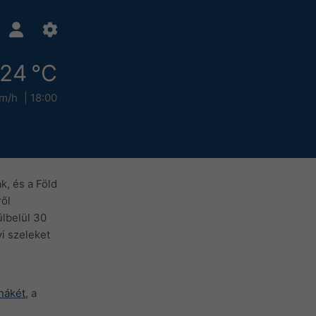
24 °C
km/h
18:00
k, és a Föld
ről
ülbelül 30
yi szeleket
nákét
, a