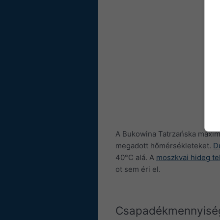
A Bukowina Tatrzańska maximál
megadott hőmérsékleteket.
D
40°C alá. A
moszkvai hideg te
ot sem éri el.
Csapadékmennyisé