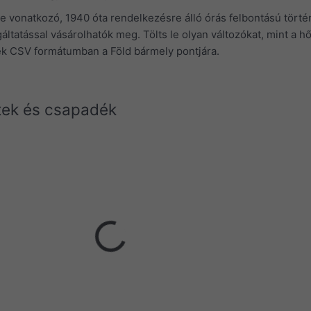
 vonatkozó, 1940 óta rendelkezésre álló órás felbontású törté
áltatással vásárolhatók meg. Tölts le olyan változókat, mint a h
dék CSV formátumban a Föld bármely pontjára.
tek és csapadék