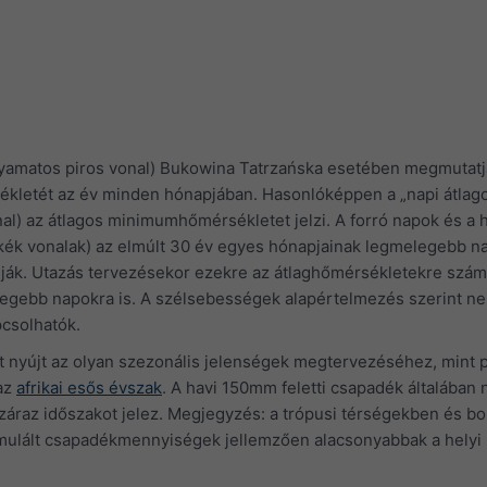
lyamatos piros vonal) Bukowina Tatrzańska esetében megmutatj
ékletét az év minden hónapjában. Hasonlóképpen a „napi átlag
l) az átlagos minimumhőmérsékletet jelzi. A forró napok és a 
 kék vonalak) az elmúlt 30 év egyes hónapjainak legmelegebb na
lják. Utazás tervezésekor ezekre az átlaghőmérsékletekre számí
degebb napokra is. A szélsebességek alapértelmezés szerint n
pcsolhatók.
 nyújt az olyan szezonális jelenségek megtervezéséhez, mint p
az
afrikai esős évszak
. A havi 150mm feletti csapadék általában 
záraz időszakot jelez. Megjegyzés: a trópusi térségekben és bo
mulált csapadékmennyiségek jellemzően alacsonyabbak a helyi