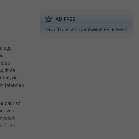
AD FREE
Távolítsd el a hirdetéseket évi 9 €-ért
a egy
os
hideg
pját és
that, de
em jelennek
éldául az
nedves, a
nyolult
 mérési