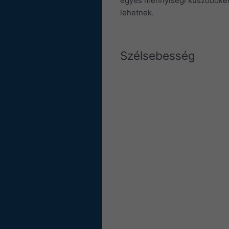
egyes mennyiségi küszöböket.
lehetnek.
Szélsebesség