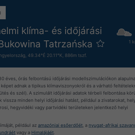
elmi klíma- és időjárási
 Bukowina Tatrzańska
1 
ngyelország
,
49.34°É 20.11°K,
886m tszf.
0 éves, órás felbontású időjárási modellszimulációkon alapulna
képet adnak a tipikus klímaviszonyokról és a várható feltételek
és és szél). A szimulált időjárási adatok térbeli felbontása kör
 vissza minden helyi időjárási hatást, például a zivatarokat, hel
rosi, hegyvidéki vagy partvidéki területeken jelentkező helyi
ímáját, például az
amazóniai esőerdőét
, a
nyugat-afrikai szavan
tundráét
vagy a
Himalájáét
.