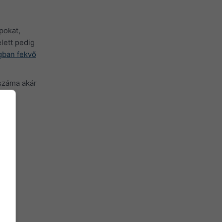
pokat,
lett pedig
agban fekvő
száma akár