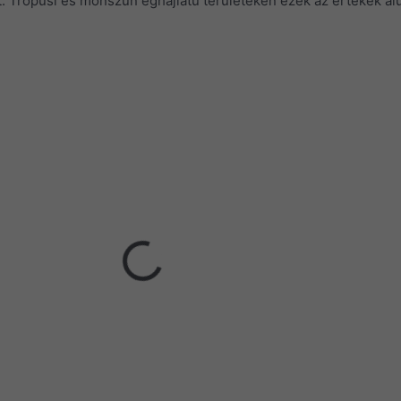
 Trópusi és monszun éghajlatú területeken ezek az értékek al