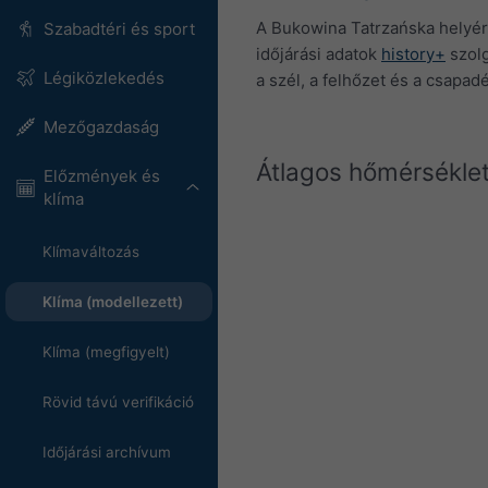
A Bukowina Tatrzańska helyére
Szabadtéri és sport
időjárási adatok
history+
szolg
Légiközlekedés
a szél, a felhőzet és a csapa
Mezőgazdaság
Átlagos hőmérsékle
Előzmények és
klíma
Klímaváltozás
Klíma (modellezett)
Klíma (megfigyelt)
Rövid távú verifikáció
Időjárási archívum