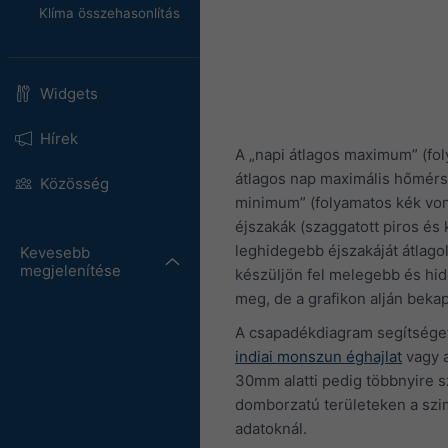
Klíma összehasonlítás
Widgets
Hírek
A „napi átlagos maximum” (fo
átlagos nap maximális hőmérs
Közösség
minimum” (folyamatos kék vona
éjszakák (szaggatott piros és
leghidegebb éjszakáját átlago
Kevesebb
megjelenítése
készüljön fel melegebb és hi
meg, de a grafikon alján beka
A csapadékdiagram segítséget
indiai monszun éghajlat
vagy 
30mm alatti pedig többnyire s
domborzatú területeken a szi
adatoknál.