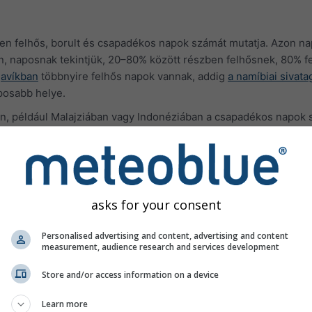
ben felhős, borult és csapadékos napok számát mutatja. Azon na
an, naposnak tekintjük, 20–80% között részben felhősnek, 80% fe
javíkban
többnyire felhős napok vannak, addig
a namíbiai sivat
posabb helye.
on, például Malajziában vagy Indonéziában a csapadékos napok 
.
letek
asks for your consent
Personalised advertising and content, advertising and content
measurement, audience research and services development
Store and/or access information on a device
Learn more