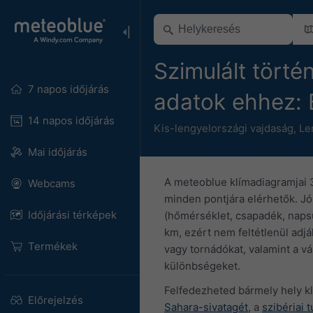
Szimulált történ
7 napos időjárás
adatok ehhez:
14 napos időjárás
Kis-lengyelországi vajdaság
,
Le
Mai időjárás
A meteoblue klímadiagramjai 3
Webcams
minden pontjára elérhetők. Jó 
Időjárási térképek
(hőmérséklet, csapadék, napsüt
km, ezért nem feltétlenül adják
Termékek
vagy tornádókat, valamint a vá
különbségeket.
Felfedezheted bármely hely kl
Előrejelzés
Sahara-sivatagét
, a
szibériai 