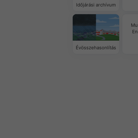
Időjárási archívum
Mu
En
Évösszehasonlítás