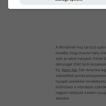
A Windhoek-hez tartozó szélr
mutatja, hogy évente hány órán
szél az adott irányból. Példa S
délnyugat (SW) felől északkele
fúj.
Horn-fok
, Dél-Amerika le
szárazföldi pontja jellegzetes
nyugati szelekkel rendelkezik
különösen a vitorlások számár
nagyon nehézzé a kelet–nyuga
átkelést.