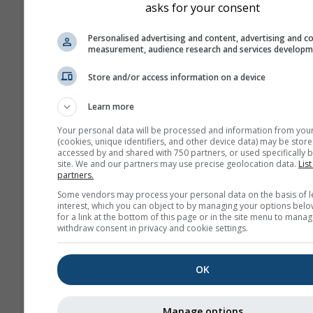
asks for your consent
Personalised advertising and content, advertising and c
measurement, audience research and services develop
Store and/or access information on a device
Learn more
Your personal data will be processed and information from you
(cookies, unique identifiers, and other device data) may be store
accessed by and shared with 750 partners, or used specifically b
site. We and our partners may use precise geolocation data.
List
partners.
Some vendors may process your personal data on the basis of l
interest, which you can object to by managing your options belo
for a link at the bottom of this page or in the site menu to manag
withdraw consent in privacy and cookie settings.
OK
Manage options