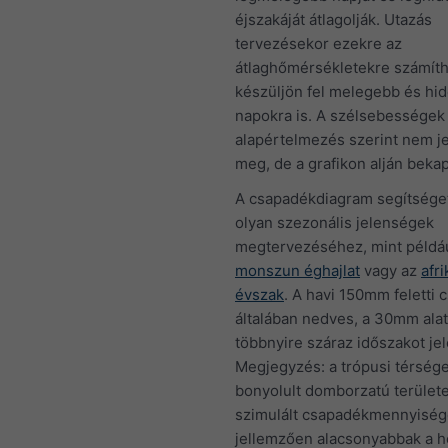
éjszakáját átlagolják. Utazás
tervezésekor ezekre az
átlaghőmérsékletekre számíth
készüljön fel melegebb és hi
napokra is. A szélsebességek
alapértelmezés szerint nem j
meg, de a grafikon alján beka
A csapadékdiagram segítséget
olyan szezonális jelenségek
megtervezéséhez, mint példá
monszun éghajlat
vagy az
afri
évszak
. A havi 150mm feletti
általában nedves, a 30mm alat
többnyire száraz időszakot jel
Megjegyzés: a trópusi térség
bonyolult domborzatú terület
szimulált csapadékmennyisé
jellemzően alacsonyabbak a h