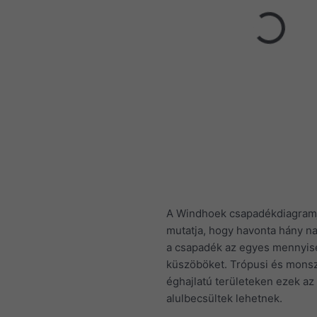
A Windhoek csapadékdiagramj
mutatja, hogy havonta hány na
a csapadék az egyes mennyis
küszöböket. Trópusi és mons
éghajlatú területeken ezek az
alulbecsültek lehetnek.