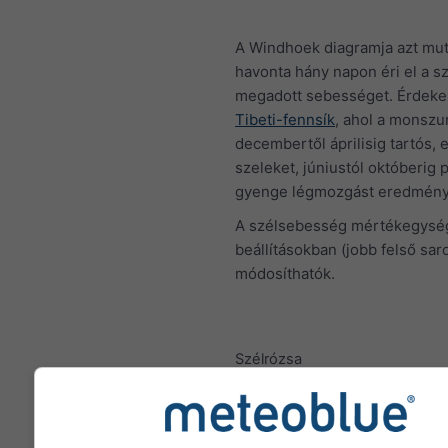
A Windhoek diagramja azt mut
havonta hány napon éri el a sz
megadott sebességet. Érdeke
Tibeti-fennsík
, ahol a monszu
decembertől áprilisig tartós, 
szeleket, júniustól októberig 
gyenge légmozgást eredmény
A szélsebesség mértékegység
beállításokban (jobb felső sar
módosíthatók.
Szélrózsa