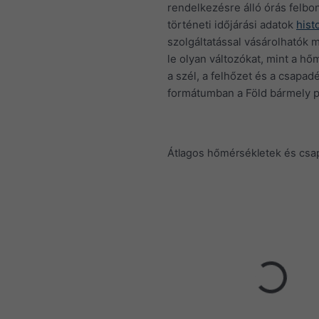
rendelkezésre álló órás felbo
történeti időjárási adatok
hist
szolgáltatással vásárolhatók m
le olyan változókat, mint a hő
a szél, a felhőzet és a csapa
formátumban a Föld bármely p
Átlagos hőmérsékletek és cs