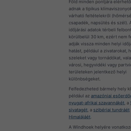
Föld minden pontjára elérhető
adnak a tipikus klímaviszonyok
várható feltételekről (hőmérsé
csapadék, napsütés és szél). A
időjárási adatok térbeli felbon
körülbelül 30 km, ezért nem fe
adják vissza minden helyi időj
hatást, például a zivatarokat, h
szeleket vagy tornádókat, val
városi, hegyvidéki vagy partvi
területeken jelentkező helyi
különbségeket.
Felfedezheted bármely hely kl
például az
amazóniai esőerdő
nyugat-afrikai szavannákét
, a
sivatagét
, a
szibériai tundráét
Himalájáét
.
A Windhoek helyére vonatkozó