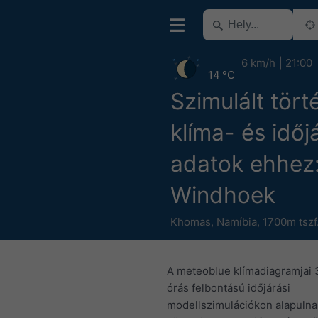
6 km/h
21:00
14 °C
Szimulált tört
klíma- és időj
adatok ehhez
Windhoek
Khomas
,
Namíbia
,
1700m tszf
A meteoblue klímadiagramjai 
órás felbontású időjárási
modellszimulációkon alapulnak