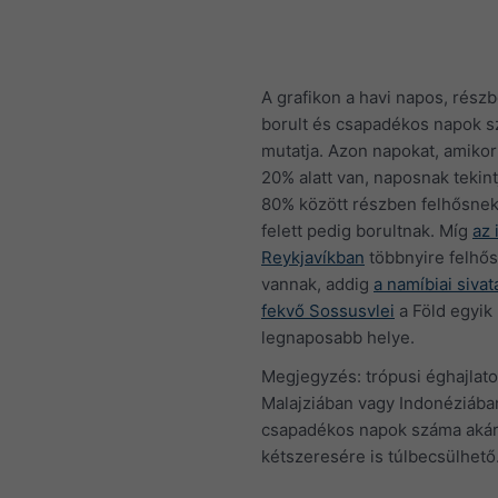
A grafikon a havi napos, részb
borult és csapadékos napok 
mutatja. Azon napokat, amikor
20% alatt van, naposnak tekint
80% között részben felhősne
felett pedig borultnak. Míg
az 
Reykjavíkban
többnyire felhő
vannak, addig
a namíbiai siva
fekvő Sossusvlei
a Föld egyik
legnaposabb helye.
Megjegyzés: trópusi éghajlato
Malajziában vagy Indonéziába
csapadékos napok száma aká
kétszeresére is túlbecsülhető