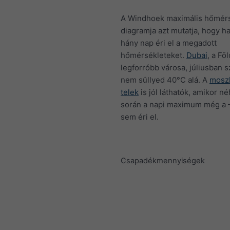
A Windhoek maximális hőmérs
diagramja azt mutatja, hogy h
hány nap éri el a megadott
hőmérsékleteket.
Dubai
, a Fö
legforróbb városa, júliusban s
nem süllyed 40°C alá. A
moszk
telek
is jól láthatók, amikor n
során a napi maximum még a 
sem éri el.
Csapadékmennyiségek