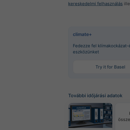
kereskedelmi felhasználás
ille
climate+
Fedezze fel klímakockázat-
eszközünket
Try it for Basel
További időjárási adatok
össze