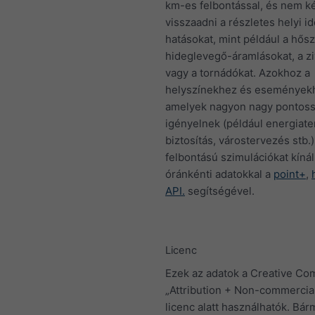
km-es felbontással, és nem 
visszaadni a részletes helyi id
hatásokat, mint például a hősz
hideglevegő-áramlásokat, a zi
vagy a tornádókat. Azokhoz a
helyszínekhez és események
amelyek nagyon nagy pontos
igényelnek (például energiate
biztosítás, várostervezés stb.)
felbontású szimulációkat kíná
óránkénti adatokkal a
point+
,
API.
segítségével.
Licenc
Ezek az adatok a Creative C
„Attribution + Non-commercia
licenc alatt használhatók. Bár