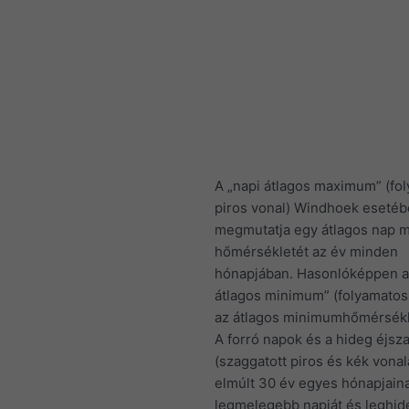
A „napi átlagos maximum” (fo
piros vonal) Windhoek eseté
megmutatja egy átlagos nap m
hőmérsékletét az év minden
hónapjában. Hasonlóképpen a
átlagos minimum” (folyamatos
az átlagos minimumhőmérsékle
A forró napok és a hideg éjsz
(szaggatott piros és kék vonal
elmúlt 30 év egyes hónapjain
legmelegebb napját és leghi