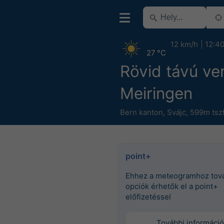
12 km/h
12:4
27 °C
Rövid távú ver
Meiringen
Bern kanton
,
Svájc
,
599m tszf
point+
Ehhez a meteogramhoz tov
opciók érhetők el a point+
előfizetéssel
További információ