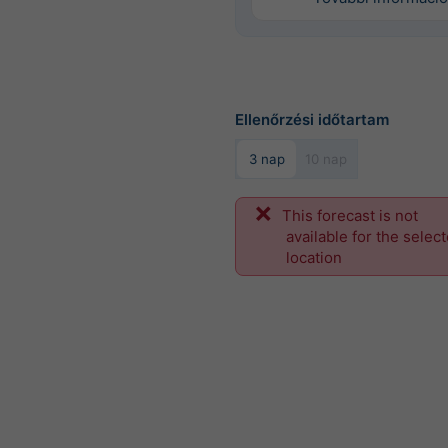
Ellenőrzési időtartam
3 nap
10 nap
This forecast is not
available for the selec
location