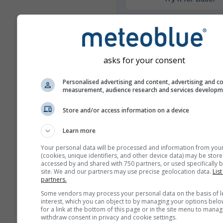
További időjárási adatok
asks for your consent
Mu
Personalised advertising and content, advertising and c
En
measurement, audience research and services develop
Store and/or access information on a device
Évösszehasonlítás
Learn more
Your personal data will be processed and information from you
(cookies, unique identifiers, and other device data) may be store
össze
accessed by and shared with 750 partners, or used specifically b
site. We and our partners may use precise geolocation data.
List
partners.
Időjárási archívum
Some vendors may process your personal data on the basis of l
interest, which you can object to by managing your options belo
for a link at the bottom of this page or in the site menu to manag
withdraw consent in privacy and cookie settings.