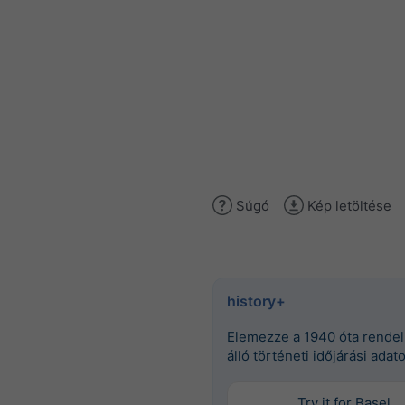
Súgó
Kép letöltése
history+
Elemezze a 1940 óta rende
álló történeti időjárási adat
Try it for Basel