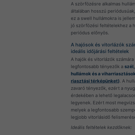
A szörfözésre alkalmas hullá
általában hosszú periódusúak
ez a swell hullámokra is jelle
jó szörfözési feltételekhez a
periódus előnyös.
A hajósok és vitorlázók sz
ideális időjárási feltételek
A hajók és vitorlázók számára
legfontosabb tényezők a
szél,
hullámok és a viharriasztások
riasztási térképünket
)
. A hul
zavaró tényezők, ezért a nyu
érdekében a lehető legalacs
legyenek. Ezért most megvizs
melyek a legfontosabb szemp
legjobb vitorlásidő felismeré
Ideális feltételek kezdőknek: