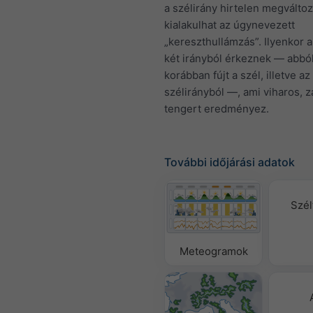
a szélirány hirtelen megváltoz
kialakulhat az úgynevezett
„kereszthullámzás”. Ilyenkor 
két irányból érkeznek — abbó
korábban fújt a szél, illetve az
szélirányból —, ami viharos, 
tengert eredményez.
További időjárási adatok
Szél
Meteogramok