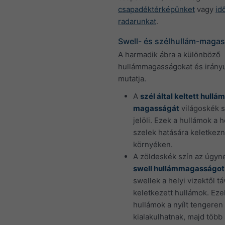
csapadéktérképünket
vagy
id
radarunkat
.
Swell- és szélhullám-maga
A harmadik ábra a különböző
hullámmagasságokat és irány
mutatja.
A
szél által keltett hullá
magasságát
világoskék s
jelöli. Ezek a hullámok a h
szelek hatására keletkezn
környéken.
A zöldeskék szín az úgyn
swell hullámmagasságot
swellek a helyi vizektől tá
keletkezett hullámok. Eze
hullámok a nyílt tengeren 
kialakulhatnak, majd több