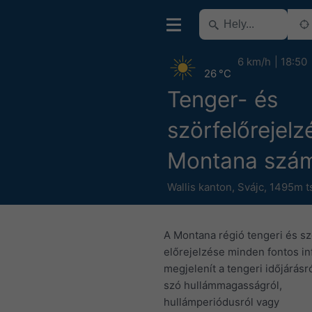
6 km/h
18:50
26 °C
Tenger- és
szörfelőrejelz
Montana szá
Wallis kanton
,
Svájc
,
1495m ts
A Montana régió tengeri és sz
előrejelzése minden fontos in
megjelenít a tengeri időjárásr
szó hullámmagasságról,
hullámperiódusról vagy