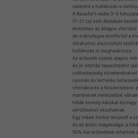
valamint a hullámzás is befoly
A Beaufort-skála 3–5 fokozata
(7–21 cs) szél általában kezel
élvezetes az átlagos vitorlázó
de a tényleges komfortot a kí
útirányhoz viszonyított szélir
hullámzás is meghatározza.
Az erősebb szelek alapos mér
és jó vitorlás tapasztalatot ig
szélsebesség növekedésével
nyomás és terhelés nehezedi
vitorlákra és a felszerelésre: a
manőverek nehezebbé válnak,
hibák komoly károkat és/vagy
sérüléseket okozhatnak.
Egy másik fontos tényező a s
és az árbóc magassága: a lök
50%-kal erősebbek lehetnek a