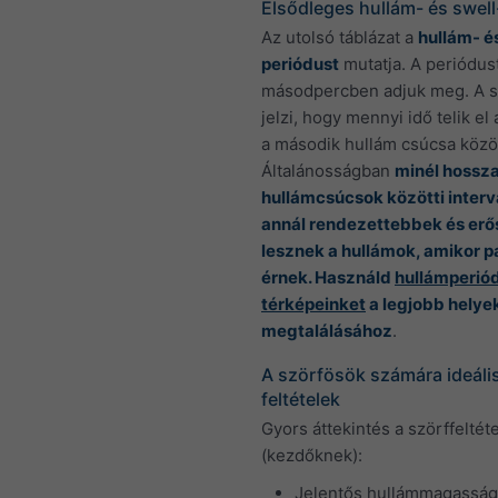
Elsődleges hullám- és swel
Az utolsó táblázat a
hullám- é
periódust
mutatja. A periódus
másodpercben adjuk meg. A s
jelzi, hogy mennyi idő telik el
a második hullám csúcsa közöt
Általánosságban
minél hossz
hullámcsúcsok közötti interv
annál rendezettebbek és er
lesznek a hullámok, amikor p
érnek. Használd
hullámperió
térképeinket
a legjobb helye
megtalálásához
.
A szörfösök számára ideális
feltételek
Gyors áttekintés a szörffeltét
(kezdőknek):
Jelentős hullámmagasság