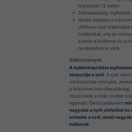
legfeljebb 1,5 méter.
Szélsebesség: legfeljebb
Ideális esetben a mérséke
offshore-szél stabilizálja 
hullámokat, míg az onsho
esetén a hullámok és a ví
rendezetlenné válik.
Szélviszonyok
A hullámképződés legfontos
tényezője a szél
. A szél akkor
vízrészecske-mozgást, amikor
a felszínnel (nyírófeszültség).
részecskék ezután tovább tolj
egymást. Ökölszabályként
min
nagyobb a nyílt vízfelület és 
erősebb a szél, annál nagyo
hullámok
.