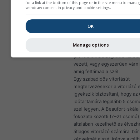
for a link at the bottom of this page or in the site menu to manag
withdraw consent in privacy and cookie settings.
Szél
A szél jelenti egy vitorlás fő h
OK
ezért ez az első meteorológiai
amelyet a hajós figyelembe ve
Túl kevés (vagy semmi) szél 
Manage options
vitorlázók kénytelenek motort
(ami kellemetlen „motorcsón
vezet), vagy egyszerűen várniu
amíg feltámad a szél.
Egy szabadidős vitorlásút
megtervezésekor a vitorlázó e
igyekszik biztosítani, hogy az 
időtartamára legalább 5 csom
szél legyen. A Beaufort-skála
fokozata közötti (7–21 csomó)
általában kezelhető és élvezh
átlagos vitorlázó számára, bár
kényelmét a szél iránya a cél