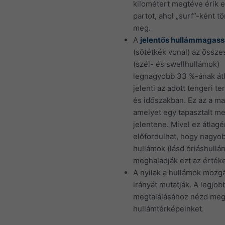
kilométert megtéve érik e
partot, ahol „surf”-ként t
meg.
A
jelentős hullámmagas
(sötétkék vonal) az össze
(szél- és swellhullámok)
legnagyobb 33 %-ának át
jelenti az adott tengeri te
és időszakban. Ez az a m
amelyet egy tapasztalt me
jelentene. Mivel ez átlagé
előfordulhat, hogy nagyo
hullámok (lásd óriáshullá
meghaladják ezt az értéke
A nyilak a hullámok mozg
irányát mutatják. A legjob
megtalálásához nézd me
hullámtérképeinket.