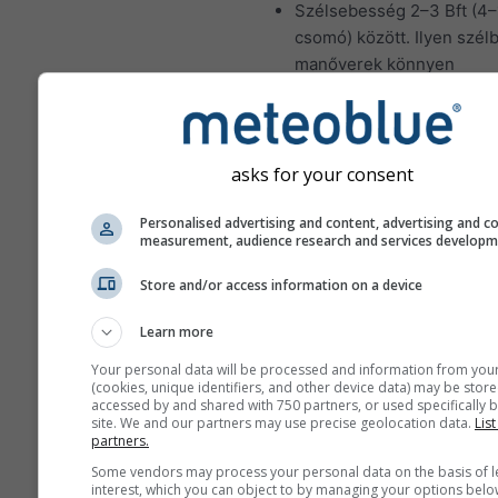
Szélsebesség 2–3 Bft (4–
csomó) között. Ilyen szél
manőverek könnyen
végrehajthatók, és a hibá
megbocsáthatók.
Jelentős hullámmagasság
asks for your consent
Ideális vitorlázási feltételek t
hajósoknak:
Personalised advertising and content, advertising and c
measurement, audience research and services develop
Szélsebesség 4–5 Bft (10
csomó) között. Ilyen szél
Store and/or access information on a device
manőverek több erőt és j
koordinációt igényelnek a
Learn more
sérülések és károk elker
Your personal data will be processed and information from you
érdekében.
(cookies, unique identifiers, and other device data) may be store
accessed by and shared with 750 partners, or used specifically b
Jelentős hullámmagasság
site. We and our partners may use precise geolocation data.
List
méter között; bizonyos
partners.
körülmények között a hul
Some vendors may process your personal data on the basis of l
interest, which you can object to by managing your options belo
feltörhetnek.