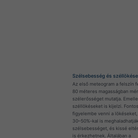
Szélsebesség és széllökés
Az első meteogram a felszín fe
80 méteres magasságban mért
szélerősséget mutatja. Emelle
széllökéseket is kijelzi. Fonto
figyelembe venni a lökéseket,
30–50%-kal is meghaladhatják
szélsebességet, és kissé elté
is érkezhetnek. Általában a