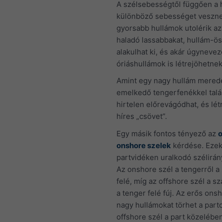
A szélsebességtől függően a 
különböző sebességet vesznek
gyorsabb hullámok utolérik az
haladó lassabbakat, hullám-ö
alakulhat ki, és akár úgynevez
óriáshullámok is létrejöhetnek
Amint egy nagy hullám mere
emelkedő tengerfenékkel talál
hirtelen előrevágódhat, és lé
híres „csövet”.
Egy másik fontos tényező az
o
onshore szelek
kérdése. Ezek
partvidéken uralkodó szélirányt
Az onshore szél a tengerről a
felé, míg az offshore szél a sz
a tenger felé fúj. Az erős ons
nagy hullámokat törhet a part
offshore szél a part közelében