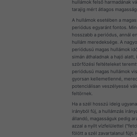
hullámok felső harmadának vá
tarajig mért átlagos magasságá
A hullámok esetében a magas
periódus egyaránt fontos. Min
hosszabb a periódus, annál e
hullám meredeksége. A nagy
periódusú magas hullámok id
simán áthaladnak a hajó alatt, 
szörfözési feltételeket teremt
periódusú magas hullámok vi
gyorsan kellemetlenné, mere
potenciálisan veszélyessé vál
feltörnek.
Ha a szél hosszú ideig ugyana
irányból fúj, a hullámzás irány
állandó, magasságuk pedig ar
azzal a nyílt vízfelülettel ("fet
fölött a szél zavartalanul fújt