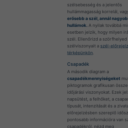
szélsebesség és a jelentős
hullámmagasság korrelál, vag
erősebb a szél, annál nagyo
hullámok.
A nyilak továbbá m
esetben jelzik, hogy milyen irá
szél. Ellenőrizd a szörfhelyed
szélviszonyait a
szél-előrejel
térképünkön
.
Csapadék
A második diagram a
csapadékmennyiségeket
mut
piktogramok grafikusan össze
időjárási viszonyokat. Ezek jel
napsütést, a felhőket, a csap
típusát, intenzitását és a zivat
előrejelzésben szereplő idősz
pontosabb információra van 
csapadékról, nézd meg