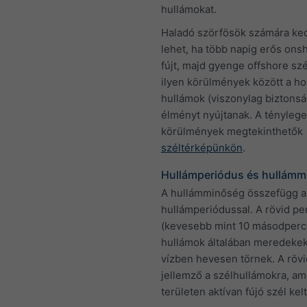
hullámokat.
Haladó szörfösök számára ke
lehet, ha több napig erős ons
fújt, majd gyenge offshore szél 
ilyen körülmények között a ho
hullámok (viszonylag biztons
élményt nyújtanak. A tényleg
körülmények megtekinthetők
széltérképünkön
.
Hullámperiódus és hullámm
A hullámminőség összefügg a
hullámperiódussal. A rövid pe
(kevesebb mint 10 másodperc
hullámok általában meredekek
vízben hevesen törnek. A röv
jellemző a szélhullámokra, am
területen aktívan fújó szél kelt