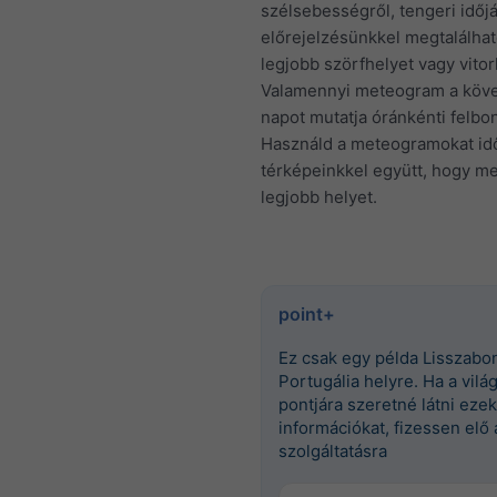
szélsebességről, tengeri időj
előrejelzésünkkel megtalálhat
legjobb szörfhelyet vagy vitor
Valamennyi meteogram a köve
napot mutatja óránkénti felbon
Használd a meteogramokat idő
térképeinkkel együtt, hogy me
legjobb helyet.
point+
Ez csak egy példa Lisszabo
Portugália helyre. Ha a vilá
pontjára szeretné látni ezek
információkat, fizessen elő 
szolgáltatásra