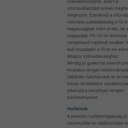
szélsebességnél, ezért a
vitorlaválasztást ennek megfel
meghozni. Ezenkívül a vitorlá
releváns szélsebesség a 10 m
magasságban mért érték, de 
magasabb (15–20 m) árbóccal
rendelkező hajóknál további 
kell hozzáadni a 10 m-en előre
átlagos szélsebességhez.
Mindig jó gyakorlat ellenőrizni
hivatalos tengeri közleménye
időjárási riasztásokat az érinte
közeli területekre vonatkozóa
elkerüld a veszélyes tengeri
körülményeket.
Hullámok
A jelentős hullámmagasság jó
viszonyítási és tájékozódási é