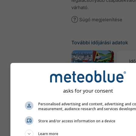
legalacsonyabb csapadékvaló
várható.
Súgó megjelenítése
További időjárási adatok
Idő
tér
Webcams
asks for your consent
Leveg
Personalised advertising and content, advertising and c
és 
measurement, audience research and services develop
Meteogramok
Store and/or access information on a device
Learn more