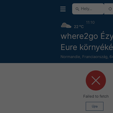
11:10
22 °C
where2go Ézy
Eure környék
Normandie
,
Franciaország
,
6
Failed to fetch
Újra