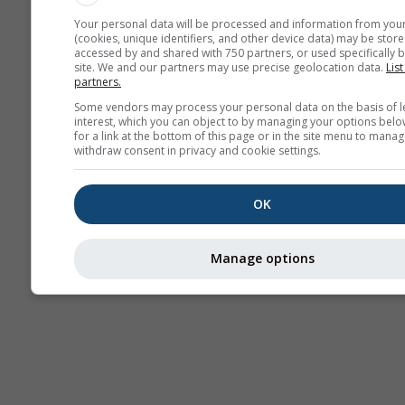
Your personal data will be processed and information from you
(cookies, unique identifiers, and other device data) may be store
accessed by and shared with 750 partners, or used specifically b
site. We and our partners may use precise geolocation data.
List
partners.
Some vendors may process your personal data on the basis of l
interest, which you can object to by managing your options belo
for a link at the bottom of this page or in the site menu to manag
withdraw consent in privacy and cookie settings.
OK
Manage options