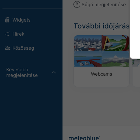
Súgó megjelenítése
Widgets
További időjárási a
Hírek
Közösség
Kevesebb
Webcams
megjelenítése