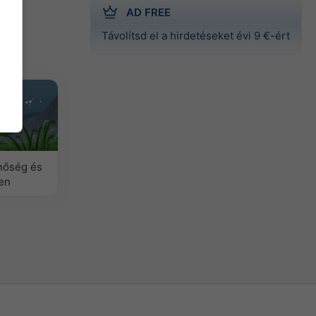
AD FREE
Távolítsd el a hirdetéseket évi 9 €-ért
nőség és
len