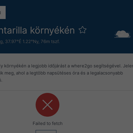
tarilla környékén
ág
,
37.97°É 1.22°Ny,
76m tszf.
ly környékén a legjobb időjárást a where2go segítségével. Jele
lenik meg, ahol a legtöbb napsütéses óra és a legalacsonyabb
ó.
Failed to fetch