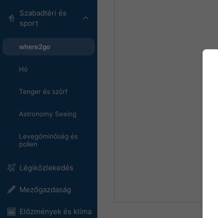
Szabadtéri és
sport
where2go
Hó
Tenger és szörf
Astronomy Seeing
Levegőminőség és
pollen
Légiközlekedés
Mezőgazdaság
Előzmények és klíma