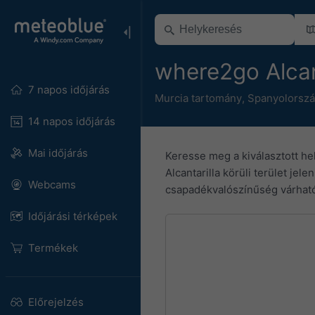
where2go Alcan
7 napos időjárás
Murcia tartomány
,
Spanyolorsz
14 napos időjárás
Mai időjárás
Keresse meg a kiválasztott he
Alcantarilla körüli terület je
Webcams
csapadékvalószínűség várhat
Időjárási térképek
Termékek
Előrejelzés