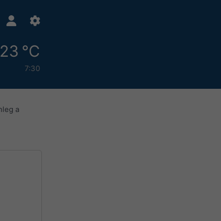
23 °C
7:30
nleg a