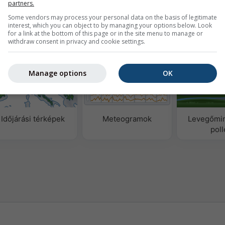
partners.
Some vendors may process your personal data on the basis of legitimate
interest, which you can object to by managing your options below. Look
for a link at the bottom of this page or in the site menu to manage or
datok
withdraw consent in privacy and cookie settings.
Manage options
OK
Időjárási térképek
Meteogramok
Levegőmi
pol