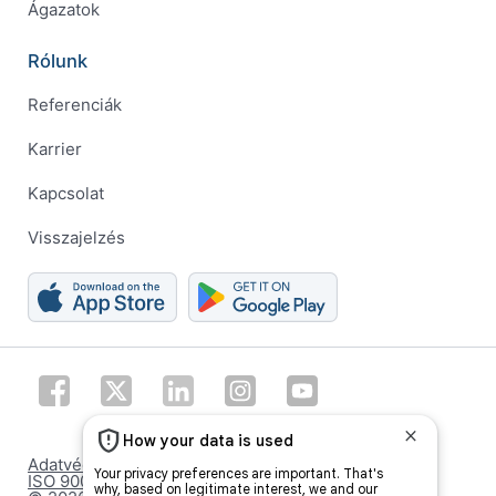
Ágazatok
Rólunk
Referenciák
Karrier
Kapcsolat
Visszajelzés
Adatvédelmi beállítások
ISO 9001 certificate