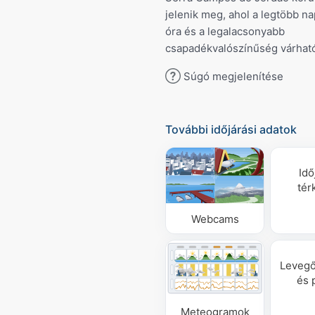
jelenik meg, ahol a legtöbb n
óra és a legalacsonyabb
csapadékvalószínűség várhat
Súgó megjelenítése
További időjárási adatok
Idő
tér
Webcams
Leveg
és 
Meteogramok