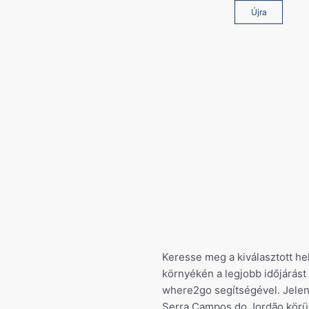
Újra
Keresse meg a kiválasztott he
környékén a legjobb időjárást
where2go segítségével. Jelen
Serra Campos do Jordão körüli