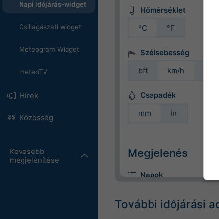
Napi időjárás-widget
Hőmérséklet
Csillagászati widget
°C
°F
Meteogram Widget
Szélsebesség
bft
km/h
m/s
meteoTV
Csapadék
Hírek
mm
in
Közösség
Megjelenés
Kevesebb
megjelenítése
Napok
További időjárási a
Színes