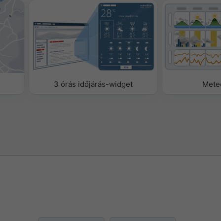
időjárási paramétereket a
a el azokat.
3 órás időjárás-widget
Mete