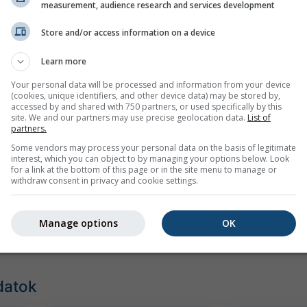
measurement, audience research and services development
Store and/or access information on a device
Learn more
Your personal data will be processed and information from your device
(cookies, unique identifiers, and other device data) may be stored by,
mph
kn
accessed by and shared with 750 partners, or used specifically by this
site. We and our partners may use precise geolocation data.
List of
partners.
Some vendors may process your personal data on the basis of legitimate
interest, which you can object to by managing your options below. Look
for a link at the bottom of this page or in the site menu to manage or
withdraw consent in privacy and cookie settings.
Manage options
OK
datok