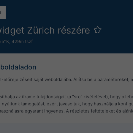
widget Zürich részére
.55°K,
429m tszf.
eboldaladon
s-előrejelzéseit saját weboldalába. Állítsa be a paramétereket,
thatja az iframe tulajdonságait (a "src" kivételével), hogy a l
újtunk támogatást, ezért javasoljuk, hogy használja a konfigu
asználásra egyaránt ingyenes. A részletes feltételeket és aján