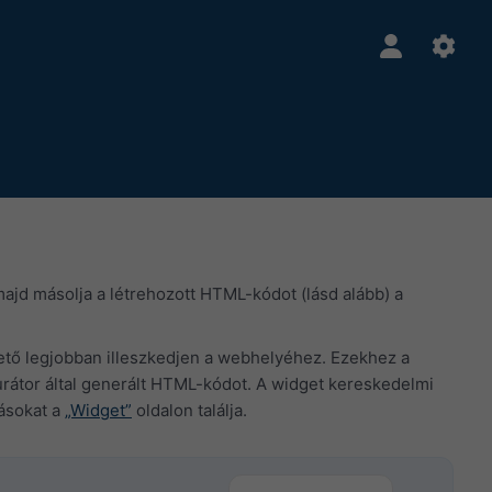
 majd másolja a létrehozott HTML-kódot (lásd alább) a
ehető legjobban illeszkedjen a webhelyéhez. Ezekhez a
rátor által generált HTML-kódot. A widget kereskedelmi
lásokat a
„Widget”
oldalon találja.