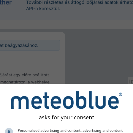
ther
További részletes és átfogó időjárási adatok érhe
API-n keresztül.
get beágyazásához.
járást egy előre beállított
a meghatározni a webhelye
lata
k meghatározása
asks for your consent
Personalised advertising and content, advertising and content