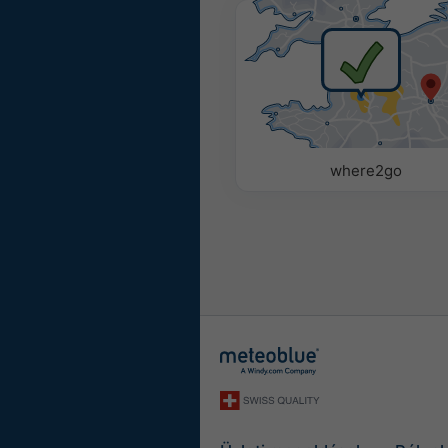
Színes
Monokróm
Paraméterek
Az alábbi opciókkal adhat 
widgethez, vagy távolíthatj
where2go
Piktogram
Hőmérséklet (max.)
Hőmérséklet (min.)
Szélsebesség
Széllökés
Szélirány
UV-index
Relatív páratartalom