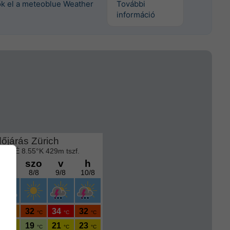
tők el a meteoblue Weather
További
információ