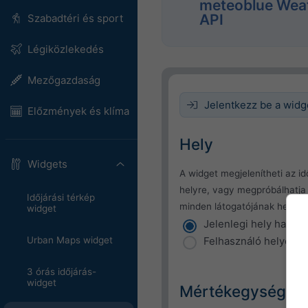
meteoblue Wea
API
Szabadtéri és sport
Légiközlekedés
Mezőgazdaság
Jelentkezz be a wid
Előzmények és klíma
Hely
Widgets
A widget megjelenítheti az idő
helyre, vagy megpróbálhatj
Időjárási térkép
minden látogatójának helyét.
widget
Jelenlegi hely haszná
Felhasználó helyéne
Urban Maps widget
3 órás időjárás-
widget
Mértékegységek