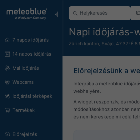
Napi időjárás-
7 napos időjárás
Zürich kanton
,
Svájc
,
47.37°É 8
14 napos időjárás
Mai időjárás
Előrejelzésünk a w
Webcams
Integrálja a meteoblue időjárá
webhelyére.
Időjárási térképek
A widget reszponzív, és módosí
módosításokhoz azonban nem ny
Termékek
és nem kereskedelmi célú felh
Előrejelzés