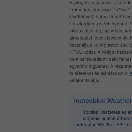
A widget reszponzív, és módos
iframe tulajdonságait (a "src"
kivételével), hogy a lehető le
illeszkedjen a webhelyéhez. 
módosításokhoz azonban nem
támogatást, ezért javasoljuk, 
használja a konfigurátor által 
HTML-kódot. A widget keresk
nem kereskedelmi célú felhas
egyaránt ingyenes. A részlete
feltételeket és ajánlásokat a
„
oldalon találja.
meteoblue Weather
További részletes és á
időjárási adatok érhetők
meteoblue Weather API-n k