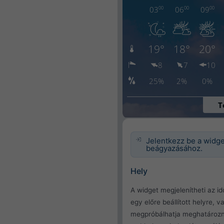
Jelentkezz be a widg
beágyazásához.
Hely
A widget megjelenítheti az id
egy előre beállított helyre, v
megpróbálhatja meghatározn