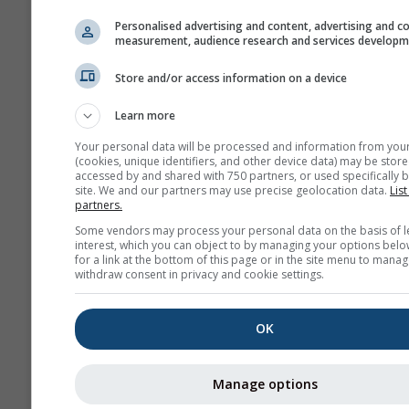
Personalised advertising and content, advertising and c
measurement, audience research and services develop
Megjelenés
Store and/or access information on a device
Napok
Learn more
Your personal data will be processed and information from you
(cookies, unique identifiers, and other device data) may be store
Háttér
accessed by and shared with 750 partners, or used specifically b
Háttérképpel
site. We and our partners may use precise geolocation data.
List
partners.
Háttérszínnel
Some vendors may process your personal data on the basis of l
Nincs háttér: Sötét s
interest, which you can object to by managing your options belo
Nincs háttér: Világos
for a link at the bottom of this page or in the site menu to manag
withdraw consent in privacy and cookie settings.
OK
További időjárási adatok
Manage options