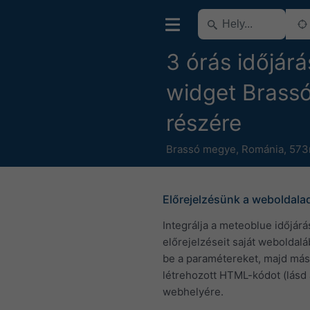
3 órás időjárá
widget Brass
részére
Brassó megye
,
Románia
,
573m
Előrejelzésünk a weboldala
Integrálja a meteoblue időjárá
előrejelzéseit saját weboldaláb
be a paramétereket, majd más
létrehozott HTML-kódot (lásd 
webhelyére.