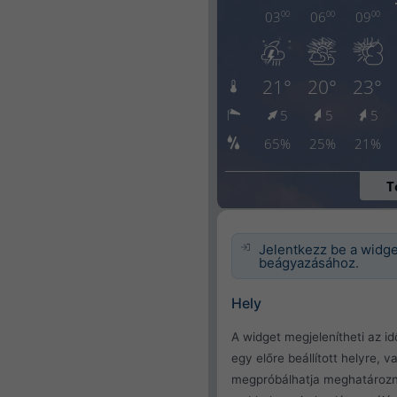
Jelentkezz be a widg
beágyazásához.
Hely
A widget megjelenítheti az id
egy előre beállított helyre, v
megpróbálhatja meghatározn