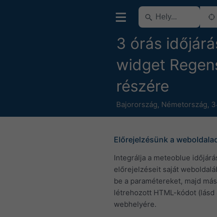
3 órás időjárá
widget Regen
részére
Bajorország
,
Németország
,
3
Előrejelzésünk a weboldala
Integrálja a meteoblue időjárá
előrejelzéseit saját weboldaláb
be a paramétereket, majd más
létrehozott HTML-kódot (lásd 
webhelyére.