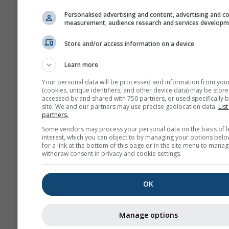
Personalised advertising and content, advertising and c
measurement, audience research and services develop
Megjelenés
Store and/or access information on a device
Napok
Learn more
Your personal data will be processed and information from you
(cookies, unique identifiers, and other device data) may be store
Háttér
accessed by and shared with 750 partners, or used specifically b
Háttérképpel
site. We and our partners may use precise geolocation data.
List
partners.
Háttérszínnel
Some vendors may process your personal data on the basis of l
Nincs háttér: Sötét s
interest, which you can object to by managing your options belo
Nincs háttér: Világos
for a link at the bottom of this page or in the site menu to manag
withdraw consent in privacy and cookie settings.
OK
További időjárási adatok
Manage options