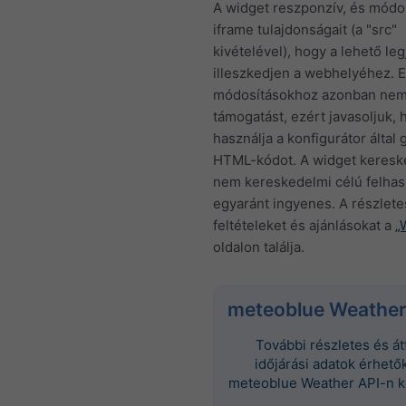
A widget reszponzív, és módos
iframe tulajdonságait (a "src"
kivételével), hogy a lehető le
illeszkedjen a webhelyéhez. 
módosításokhoz azonban nem
támogatást, ezért javasoljuk, 
használja a konfigurátor által 
HTML-kódot. A widget keresk
nem kereskedelmi célú felhas
egyaránt ingyenes. A részlete
feltételeket és ajánlásokat a
„
oldalon találja.
meteoblue Weather
További részletes és á
időjárási adatok érhetők
meteoblue Weather API-n k