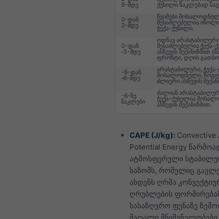
6-მდე
ქუხილი ნაკლებად სა
წვიმები მოსალოდნელ
0-დან
შესაძლებელია იზოლ
2-მდე
ჭექა-ქუხილი.
ოდნავ არასტაბილური
0-დან
შესაძლებელია ჭექა-
‑3-მდე
ასწევის მექანიზმით (მა
ფრონტი, დღის გათბობა
არასტაბილური, ჭექა
-6-დან
მოსალოდნელი, ზოგი
‑6-მდე
ძლიერი ასწევის მექან
ძალიან არასტაბილურ
-6-ზე
ჭექა-ქუხელია მოსა
ნაკლები
ასწევის მექანიზმით.
CAPE (J/kg):
Convective 
Potential Energy წარმოა
ატმოსფერული სტაბილუ
საზომს, რომელიც გავლ
ახდენს ღრმა კონვექტიუ
ღრუბლების ფორმირება
სასაზღვრო ფენაზე ზემო
მაღალი მნიშვნელობები