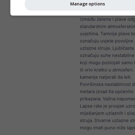
Manage options
pozitivne vrijednosti i ob
od žute do crvene. Granic
između zelene i plave od
standardnim atmosferski
uvjetima. Tamnije plave b
označuju uvjete povoljne 
uzlazne struje. Ljubičasta
označuju suhe nestabilne
koji mogu postojati samo b
ili vrlo kratko u atmosferi. 
kamenje natjerali da leti.
Površinska nestabilnost 
metara iznad tla općenito 
prikazana. Važna napome
Lapse rate je prosjek uzr
miješanjem uzlaznih i sila
struja. Stvarne uzlazne st
mogu imati puno niže laps