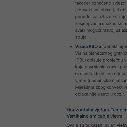
također označeno zvjezd
(konvektivni oblaci), ti obl
pogodni za uzlazne struje
zasjenjivanja snažno sma
svaki mogući razvoj uzlaz
struja.
Visina PBL-a
(debela bijela
Visina planetarnog granič
(PBL) opisuje prosječnu v
koje površinski zračni pa
uzdići. Na tu visinu utječu
vjetar (mehaničko miješan
Miješanje zbog konvektiv
oblaka nije uzeto u obzir.
Horizontalni vjetar / Temper
Vertikalno smicanje vjetra
Ovdje su prikazani uvjeti vjetr