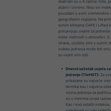
skalirani su u 4 razine: loše, pr
dobro i izvrsno. Nisu svi indek
pouzdani u svim vremenskim uv
geografskim regijama. Na prim
suhim klimama CAPE i Lifted 
potcjenjuju uvjete za jedrenj
niske vlažnosti u atmosferi. S
strane, osobito zimi s suhim 
indeks jedrenja može biti vrlo
su uvjeti vrlo loši.
Dnevni sažetak uvjeta za
jedrenje (ThrHGT):
Za sva
prikazane su najveće visi
termika kao i najveća oče
visina jedrenja za jedrilic
su u metrima iznad razine
Kao i kod ostalih indeksa,
vrijednosti su vrlo približn