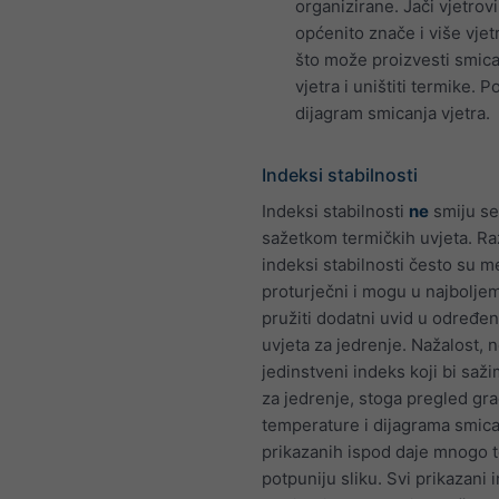
organizirane. Jači vjetrovi
općenito znače i više vjet
što može proizvesti smic
vjetra i uništiti termike. 
dijagram smicanja vjetra.
Indeksi stabilnosti
Indeksi stabilnosti
ne
smiju se
sažetkom termičkih uvjeta. Raz
indeksi stabilnosti često su
proturječni i mogu u najbolje
pružiti dodatni uvid u određe
uvjeta za jedrenje. Nažalost, n
jedinstveni indeks koji bi saž
za jedrenje, stoga pregled gra
temperature i dijagrama smica
prikazanih ispod daje mnogo t
potpuniju sliku. Svi prikazani 