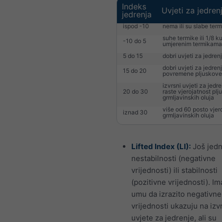
Indeks
Uvjeti za jedren
jedrenja
ispod -10
nema ili su slabe ter
suhe termike ili 1/8 
-10 do 5
umjerenim termikama
5 do 15
dobri uvjeti za jedren
dobri uvjeti za jedren
15 do 20
povremene pljuskove
izvrsni uvjeti za jedren
20 do 30
raste vjerojatnost plj
grmljavinskih oluja
više od 60 posto vjer
iznad 30
grmljavinskih oluja
Lifted Index (LI):
Još jedn
nestabilnosti (negativne
vrijednosti) ili stabilnosti
(pozitivne vrijednosti). Im
umu da izrazito negativne
vrijednosti ukazuju na izv
uvjete za jedrenje, ali su