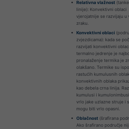
Relativna vlažnost
(tanke
linije): Konvektivni oblaci
vjerojatnije se razvijaju 
zraku.
Konvektivni oblaci
(podru
zvjezdicama): kada se po
razvijati konvektivni oblac
termalno jedrenje je najbo
pronalaženje termika je z
olakšano. Termike su isp
rastućih kumulusnih obla
konvektivnih oblaka prika
kao debela crna linija. Raz
kumulusi i kumulonimbusi
vrlo jake uzlazne struje i 
mogu biti vrlo opasni.
Oblačnost
(šrafirana podr
Ako šrafirano područje ni