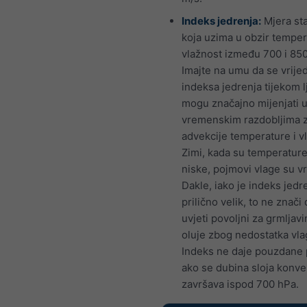
Indeks jedrenja:
Mjera sta
koja uzima u obzir temper
vlažnost između 700 i 85
Imajte na umu da se vrije
indeksa jedrenja tijekom l
mogu značajno mijenjati u
vremenskim razdobljima 
advekcije temperature i v
Zimi, kada su temperature
niske, pojmovi vlage su vr
Dakle, iako je indeks jedr
prilično velik, to ne znači
uvjeti povoljni za grmljav
oluje zbog nedostatka vla
Indeks ne daje pouzdane
ako se dubina sloja konve
završava ispod 700 hPa.