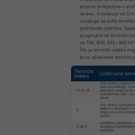
stvarno primjenjive u sl
terenu. Vrijednost od 0 m
označuje da suhe termike
podržavaju jedrilicu. Nada
prognozira se termički ind
za 700, 800, 850 i 900 hP
Što je termički indeks nega
to su očekivane termike j
Termički
Očekivane term
indeks
Vrlo dobro uzgonsko 
dan za jedrenje. Ter
-10 ili -8
dovoljno snažne da 
koherentne čak i za 
dana.
Vrlo dobra vjerojatno
jedrilice dosegnuti v
-3
odgovara ovoj tempe
razlici.
Jedrilica vjerojatno
-2 do 0
dosegnuti predviđen
jedrenja.