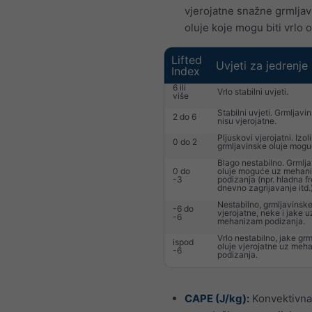
vjerojatne snažne grmlja
oluje koje mogu biti vrlo 
Lifted
Uvjeti za jedrenje
Index
6 ili
Vrlo stabilni uvjeti.
više
Stabilni uvjeti. Grmljavi
2 do 6
nisu vjerojatne.
Pljuskovi vjerojatni. Izol
0 do 2
grmljavinske oluje mogu
Blago nestabilno. Grmlj
0 do
oluje moguće uz mehan
-3
podizanja (npr. hladna fr
dnevno zagrijavanje itd.)
Nestabilno, grmljavinske
-6 do
vjerojatne, neke i jake u
-6
mehanizam podizanja.
Vrlo nestabilno, jake gr
ispod
oluje vjerojatne uz meh
-6
podizanja.
CAPE (J/kg):
Konvektivna