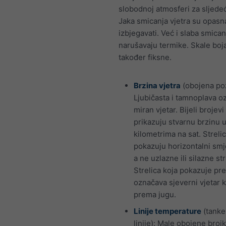
slobodnoj atmosferi za sljede
Jaka smicanja vjetra su opasna
izbjegavati. Već i slaba smican
narušavaju termike. Skale boj
također fiksne.
Brzina vjetra
(obojena po
Ljubičasta i tamnoplava o
miran vjetar. Bijeli brojevi
prikazuju stvarnu brzinu 
kilometrima na sat. Strelic
pokazuju horizontalni smje
a ne uzlazne ili silazne str
Strelica koja pokazuje pr
označava sjeverni vjetar k
prema jugu.
Linije temperature
(tanke
linije): Male obojene broj