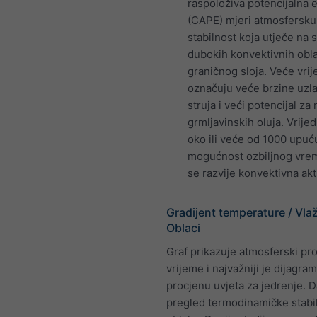
raspoloživa potencijalna 
(CAPE) mjeri atmosfersku
stabilnost koja utječe na 
dubokih konvektivnih obl
graničnog sloja. Veće vrij
označuju veće brzine uzl
struja i veći potencijal za 
grmljavinskih oluja. Vrije
oko ili veće od 1000 upuć
mogućnost ozbiljnog vre
se razvije konvektivna akt
Gradijent temperature / Vla
Oblaci
Graf prikazuje atmosferski pro
vrijeme i najvažniji je dijagra
procjenu uvjeta za jedrenje. D
pregled termodinamičke stabil