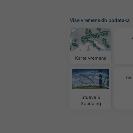
Više vremenskih podataka
Karte vremena
his
Stueve &
Sounding