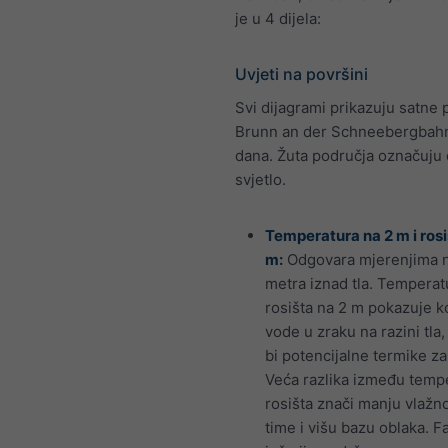
je u 4 dijela:
Uvjeti na površini
Svi dijagrami prikazuju satne 
Brunn an der Schneebergbahn
dana. Žuta područja označuju
svjetlo.
Temperatura na 2 m i rosi
m:
Odgovara mjerenjima 
metra iznad tla. Temperat
rosišta na 2 m pokazuje ko
vode u zraku na razini tla
bi potencijalne termike z
Veća razlika između tempe
rosišta znači manju vlažno
time i višu bazu oblaka. F