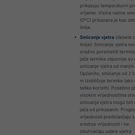
prikazuju temperaturni pro
vrijeme. Visina razine sm
(0°C) prikazana je kao de
linija.
Smicanje vjetra
(debele 
linije): Smicanje vjetra m
snažno poremetiti termike
jače termike otpornije su 
smicanje vjetra od manjih
Općenito, smicanje od 2 
m izobličuje termike tako 
teško koristiti. Posebno p
visokim vrijednostima stv
smicanja vjetra mogu bit
jača od prikazanih. Progn
vrijednosti predstavljaju 
srednje vrijednosti i ne
obuhvaćaju udare vjetra.