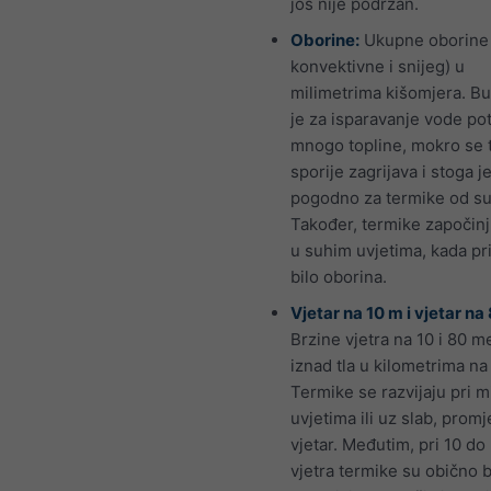
još nije podržan.
Oborine:
Ukupne oborine 
konvektivne i snijeg) u
milimetrima kišomjera. Bu
je za isparavanje vode po
mnogo topline, mokro se 
sporije zagrijava i stoga 
pogodno za termike od su
Također, termike započinj
u suhim uvjetima, kada pri
bilo oborina.
Vjetar na 10 m i vjetar na
Brzine vjetra na 10 i 80 m
iznad tla u kilometrima na 
Termike se razvijaju pri m
uvjetima ili uz slab, promj
vjetar. Međutim, pri 10 do
vjetra termike su obično b