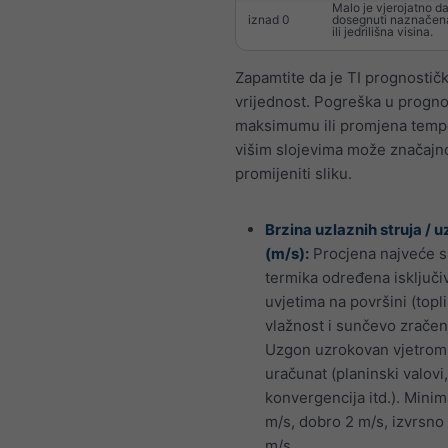
Malo je vjerojatno d
iznad 0
dosegnuti naznačen
ili jedrilišna visina.
Zapamtite da je TI prognostič
vrijednost. Pogreška u progn
maksimumu ili promjena temp
višim slojevima može značajn
promijeniti sliku.
Brzina uzlaznih struja / 
(m/s):
Procjena najveće 
termika određena isključi
uvjetima na površini (topli
vlažnost i sunčevo zračen
Uzgon uzrokovan vjetrom 
uračunat (planinski valovi,
konvergencija itd.). Minim
m/s, dobro 2 m/s, izvrsno
m/s.