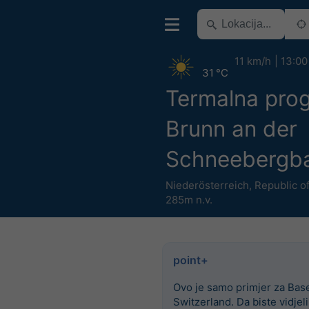
11 km/h
13:00
31 °C
Termalna pro
Brunn an der
Schneebergb
Niederösterreich
,
Republic of
285m n.v.
point+
Ovo je samo primjer za Base
Switzerland. Da biste vidjel