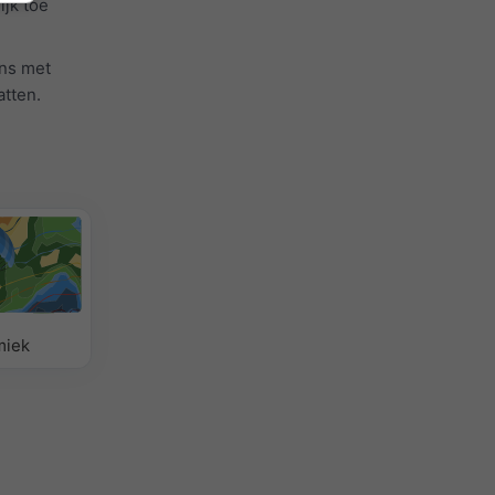
jk toe
ns met
tten.
miek