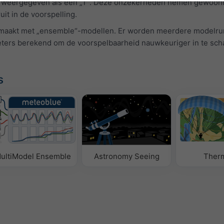
dt weergegeven als een „T“. Deze onzekerheden nemen gewoonli
it in de voorspelling.
emaakt met „ensemble“-modellen. Er worden meerdere modelru
eters berekend om de voorspelbaarheid nauwkeuriger in te scha
s
ultiModel Ensemble
Astronomy Seeing
Ther