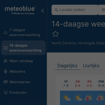
14-daagse weer
7-daagse
weersverwachting
North Carolina
,
Verenigde State
14-daagse
weersverwachting
Weer vandaag
Dagelijks
Uurlijks
Webcams
vr
za
zo
ma
Weerkaarten
7-8
8-8
9-8
10-8
Producten