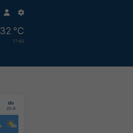
32 °C
17:40
do
20-8