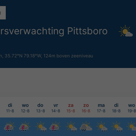
sverwachting Pittsboro
n
,
35.72°N 79.18°W,
124m boven zeeniveau
di
wo
do
vr
za
zo
ma
di
wo
11-8
12-8
13-8
14-8
15-8
16-8
17-8
18-8
19-8