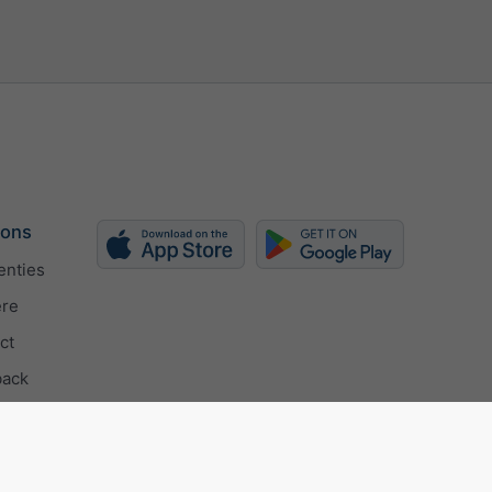
 ons
enties
ère
ct
back
ertificate
Privacy-instellingen