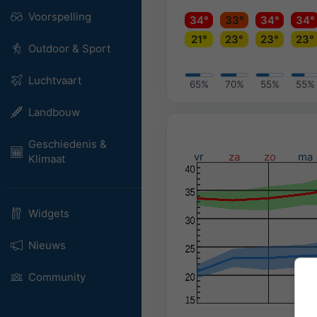
Voorspelling
34°
33°
34°
34°
21°
23°
23°
23°
Outdoor & Sport
Luchtvaart
65%
70%
55%
55%
Landbouw
Geschiedenis &
vr
za
zo
ma
Klimaat
Widgets
Nieuws
Community