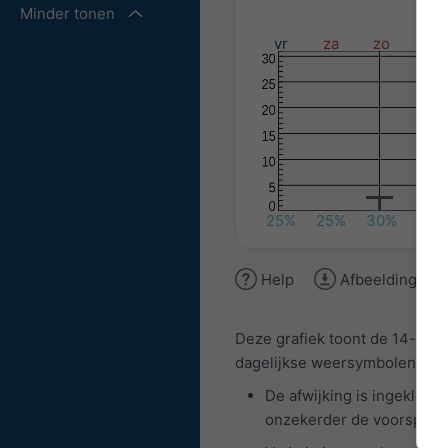
Minder tonen
vr
za
zo
ma
25%
25%
30%
25%
Help
Afbeelding do
Deze grafiek toont de 14-da
dagelijkse weersymbolen, mi
De afwijking is ingekleur
onzekerder de voorspellin