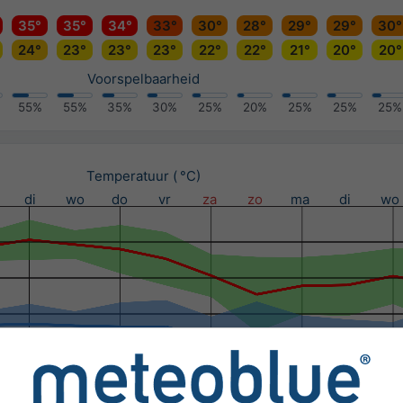
35°
35°
34°
33°
30°
28°
29°
29°
30°
24°
23°
23°
23°
22°
22°
21°
20°
20°
Voorspelbaarheid
55%
55%
35%
30%
25%
20%
25%
25%
25%
Temperatuur ( °C)
di
wo
do
vr
za
zo
ma
di
wo