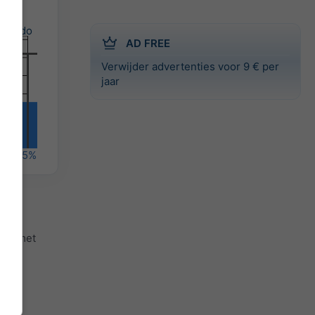
do
AD FREE
Verwijder advertenties voor 9 € per
jaar
%
55%
en)
met
ns.