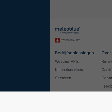
Bedrijfsoplossingen
Over
Weather APIs
Refer
Klimaatservices
Carri
Sectoren
Conta
Feed
© 2026 meteoblue
ISO 9001 c