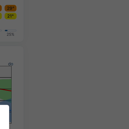
29°
21°
25%
do