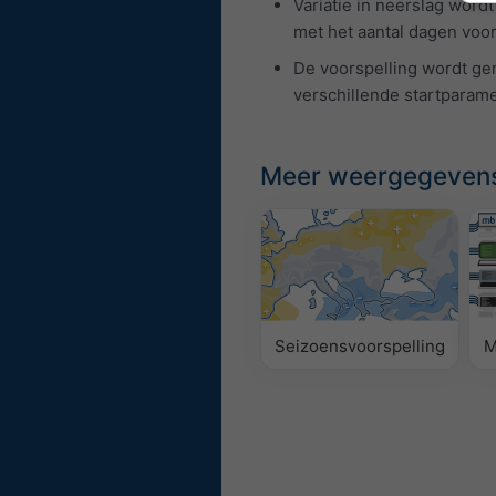
Variatie in neerslag wor
met het aantal dagen vooru
De voorspelling wordt g
verschillende startparam
Meer weergegeven
Seizoensvoorspelling
M