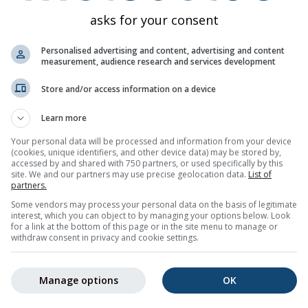
Neerslag (mm) / Precipitation Probability (%)
asks for your consent
di
wo
do
vr
za
zo
ma
di
wo
Personalised advertising and content, advertising and content
measurement, audience research and services development
Store and/or access information on a device
Learn more
Your personal data will be processed and information from your device
40%
45%
50%
75%
65%
65%
45%
45%
45
(cookies, unique identifiers, and other device data) may be stored by,
accessed by and shared with 750 partners, or used specifically by this
site. We and our partners may use precise geolocation data.
List of
partners.
wnloaden
Some vendors may process your personal data on the basis of legitimate
interest, which you can object to by managing your options below. Look
for a link at the bottom of this page or in the site menu to manage or
agse weerstrend voor
Pittsboro (North Carolina, Verenigde Stat
withdraw consent in privacy and cookie settings.
nimum- en maximumtemperaturen, neerslaghoeveelheid en -ka
d in de temperatuurgrafiek. Hoe sterker de pieken en dalen, hoe
Manage options
OK
g. De dikke lijn geeft de meest waarschijnlijke trend weer.