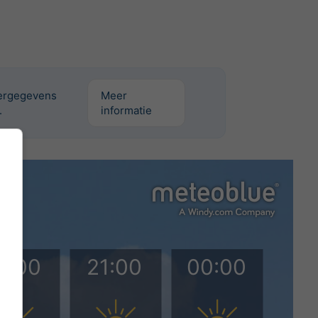
eergegevens
Meer
.
informatie