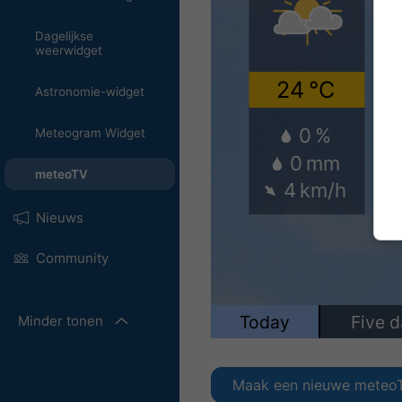
Dagelijkse
weerwidget
Astronomie-widget
Meteogram Widget
meteoTV
Nieuws
Community
Minder tonen
Maak een nieuwe meteo