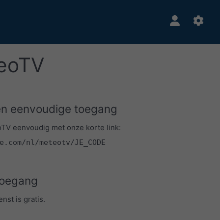
teoTV
en eenvoudige toegang
V eenvoudig met onze korte link:
e.com/nl/meteotv/JE_CODE
toegang
nst is gratis.