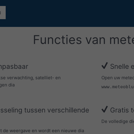
Functies van me
anpasbaar
Snelle 
kse verwachting, satelliet- en
Open uw meteoT
gen dia
www.meteoblu
seling tussen verschillende
Gratis 
De volledige die
rt de weergave en wordt een nieuwe dia