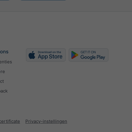
 ons
enties
ère
ct
back
ertificate
Privacy-instellingen