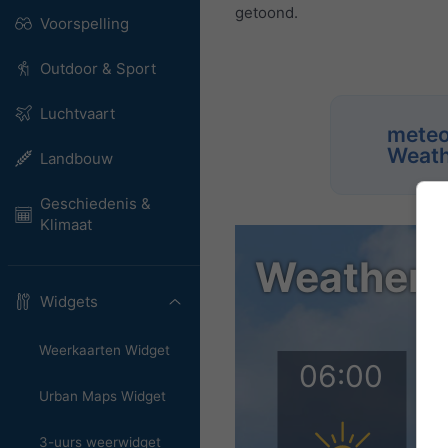
getoond.
Voorspelling
Outdoor & Sport
Luchtvaart
meteo
Weath
Landbouw
Geschiedenis &
Klimaat
Widgets
Weerkaarten Widget
Urban Maps Widget
3-uurs weerwidget