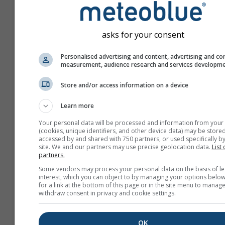
asks for your consent
Personalised advertising and content, advertising and co
measurement, audience research and services developm
Store and/or access information on a device
Learn more
Your personal data will be processed and information from your
(cookies, unique identifiers, and other device data) may be stored
accessed by and shared with 750 partners, or used specifically by
site. We and our partners may use precise geolocation data.
List 
partners.
Maak een nieuwe meteo
Some vendors may process your personal data on the basis of le
interest, which you can object to by managing your options below
Meer informatie
for a link at the bottom of this page or in the site menu to manage
withdraw consent in privacy and cookie settings.
OK