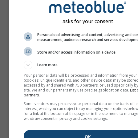
asks for your consent
Personalised advertising and content, advertising and co
measurement, audience research and services developm
Store and/or access information on a device
Learn more
Your personal data will be processed and information from your
(cookies, unique identifiers, and other device data) may be stored
accessed by and shared with 750 partners, or used specifically by
site. We and our partners may use precise geolocation data.
List 
partners.
Maak een nieuwe meteo
Some vendors may process your personal data on the basis of le
interest, which you can object to by managing your options below
Meer informatie
for a link at the bottom of this page or in the site menu to manage
withdraw consent in privacy and cookie settings.
OK