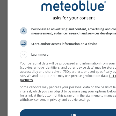
asks for your consent
Personalised advertising and content, advertising and co
measurement, audience research and services developm
Store and/or access information on a device
Learn more
Your personal data will be processed and information from your
(cookies, unique identifiers, and other device data) may be stored
accessed by and shared with 750 partners, or used specifically by
site. We and our partners may use precise geolocation data.
List 
partners.
Maak een nieuwe meteo
Some vendors may process your personal data on the basis of le
interest, which you can object to by managing your options below
Meer informatie
for a link at the bottom of this page or in the site menu to manage
withdraw consent in privacy and cookie settings.
OK