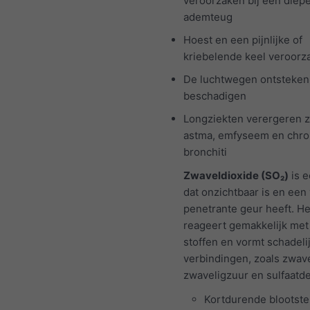
veroorzaken bij een diep
ademteug
Hoest en een pijnlijke of
kriebelende keel veroorz
De luchtwegen ontsteken
beschadigen
Longziekten verergeren z
astma, emfyseem en chro
bronchiti
Zwaveldioxide (SO₂)
is e
dat onzichtbaar is en een 
penetrante geur heeft. He
reageert gemakkelijk met
stoffen en vormt schadeli
verbindingen, zoals zwav
zwaveligzuur en sulfaatde
Kortdurende blootstel