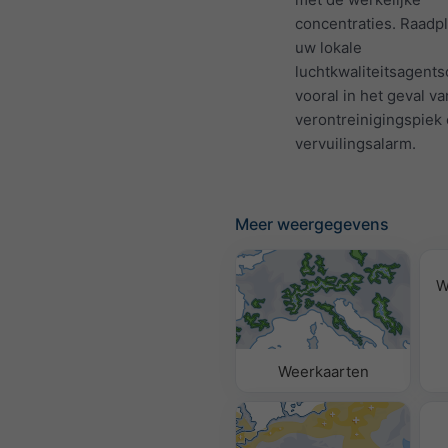
concentraties. Raadp
uw lokale
luchtkwaliteitsagents
vooral in het geval v
verontreinigingspiek 
vervuilingsalarm.
Meer weergegevens
W
Weerkaarten