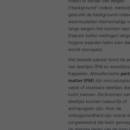
index) of verder van wegen
("background"-index). meteo
gebruikt de background-inde
weermodellen kleinschalige v
langs wegen niet kunnen rep
Daarom zullen metingen lang
hogere waarden laten zien da
wordt voorspeld.
Het tweede paneel toont de 
van deeltjes (PM en woestijns
Kappelen. Atmosferische
part
matter (PM)
zijn microscopis
vaste of vloeibare deeltjes die
lucht zweven. De bronnen va
deeltjes kunnen natuurlijk of
antropogeen zijn. Voor de
volksgezondheid zijn vooral d
zorgwekkend die klein genoeg
de diepste delen van de long