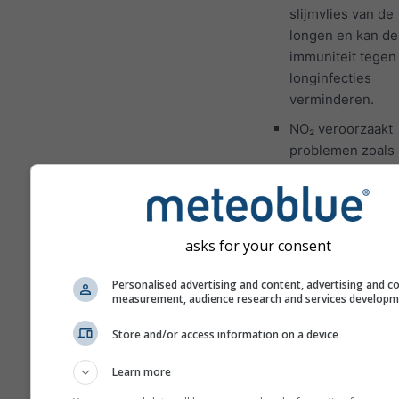
slijmvlies van de
longen en kan de
immuniteit tegen
longinfecties
verminderen.
NO₂ veroorzaakt
problemen zoals
piepende
ademhaling, hoes
verkoudheid, gri
en bronchitis.
asks for your consent
Voor Europa heeft de
Personalised advertising and content, advertising and c
luchtvervuilingsmet
measurement, audience research and services develop
een vierde paneel da
pollenverwachting vo
Store and/or access information on a device
Kappelen toont.
Learn more
Berkpollen
is een va