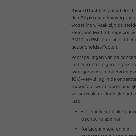
Desert Dust
bestaat uit deeltj
dan 62 μm die afkomstig zijn u
woestijnen. Vaak zijn de stofd
klein, wat leidt tot hoge conce
PM10 en PM2.5 en alle bijbe
gezondheidseffecten.
Voorspellingen van de concen
luchtverontreinigende gasse
weergegeven in het derde pa
(O₃)
-vervuiling in de onderst
troposfeer wordt voornamelij
veroorzaakt in stedelijke geb
kan:
Het moeilijker maken om 
krachtig te ademen
Kortademigheid en pijn