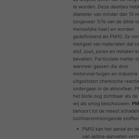
te worden. Deze deeltjes he
diameter van minder dan 10 m
(ongeveer 1/7e van de dikte v
menselijke haar) en worden
gedefinieerd als PM10. Ze vo
mengsel van materialen dat ro
stof, zout, zuren en metalen k
bevatten. Particulate matter o
wanneer gassen die door
motorvoertuigen en industri
uitgestoten chemische reacti
ondergaan in de atmosfeer. P
het blote oog zichtbaar als de
wij als smog beschouwen.
PM
behoort tot de meest schadeli
luchtverontreinigende stoffen
PM10 kan het aantal en de
van astma-aanvallen ver