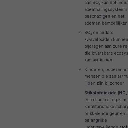
aan SO₂ kan het mens
ademhalingssysteem
beschadigen en het
ademen bemoeilijken
SO₂ en andere
zwaveloxiden kunne
bijdragen aan zure re
die kwetsbare ecosy
kan aantasten.
Kinderen, ouderen e
mensen die aan astm
lijden zijn bijzonder
Stikstofdioxide (NO₂
een roodbruin gas m
karakteristieke scher
prikkelende geur en 
belangrijke
luchtvervuilende stof