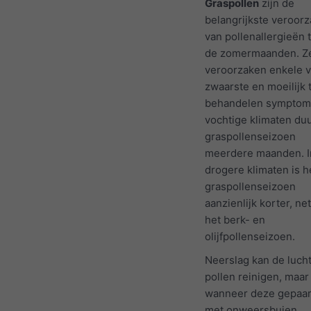
Graspollen
zijn de
belangrijkste veroorz
van pollenallergieën 
de zomermaanden. Z
veroorzaken enkele 
zwaarste en moeilijk 
behandelen symptome
vochtige klimaten duu
graspollenseizoen
meerdere maanden. I
drogere klimaten is h
graspollenseizoen
aanzienlijk korter, net
het berk- en
olijfpollenseizoen.
Neerslag kan de luch
pollen reinigen, maar
wanneer deze gepaar
met onweersbuien