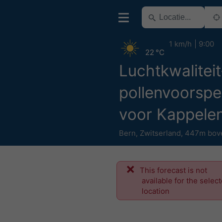
1 km/h
9:00
22 °C
Luchtkwaliteit
pollenvoorspel
voor Kappele
Bern
,
Zwitserland
,
447m bov
This forecast is not
available for the selec
location