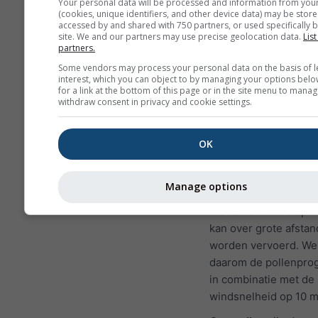
Your personal data will be processed and information from you
meest voorkomende
(cookies, unique identifiers, and other device data) may be store
allergenen in de luch
accessed by and shared with 750 partners, or used specifically b
site. We and our partners may use precise geolocation data.
List
tijdens het voorjaar, o
partners.
in het jaar op hogere
Some vendors may process your personal data on the basis of l
breedtegraden. Wann
interest, which you can object to by managing your options belo
for a link at the bottom of this page or in the site menu to manag
bomen bloeien, laten
withdraw consent in privacy and cookie settings.
kleine pollenkorrels l
door de wind worden
verspreid. Eén enkel
OK
kan tot vijf miljoen
pollenkorrels produc
Manage options
Pollen wordt door
luchtstromen verspre
kan over grote afsta
worden vervoerd. We
daarom de pollenpro
in combinatie met de
windsnelheid op 10 m