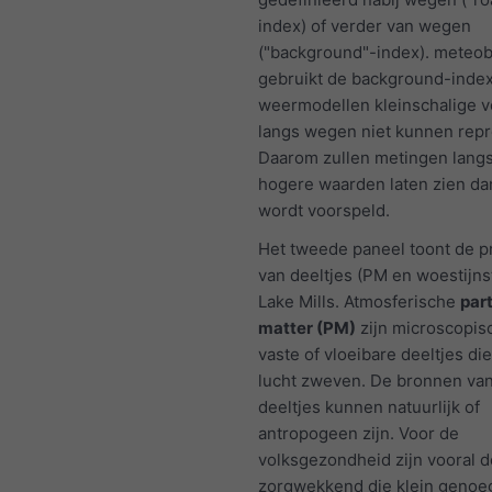
index) of verder van wegen
("background"-index). meteo
gebruikt de background-inde
weermodellen kleinschalige v
langs wegen niet kunnen rep
Daarom zullen metingen lang
hogere waarden laten zien da
wordt voorspeld.
Het tweede paneel toont de 
van deeltjes (PM en woestijns
Lake Mills. Atmosferische
par
matter (PM)
zijn microscopis
vaste of vloeibare deeltjes die
lucht zweven. De bronnen va
deeltjes kunnen natuurlijk of
antropogeen zijn. Voor de
volksgezondheid zijn vooral d
zorgwekkend die klein genoeg