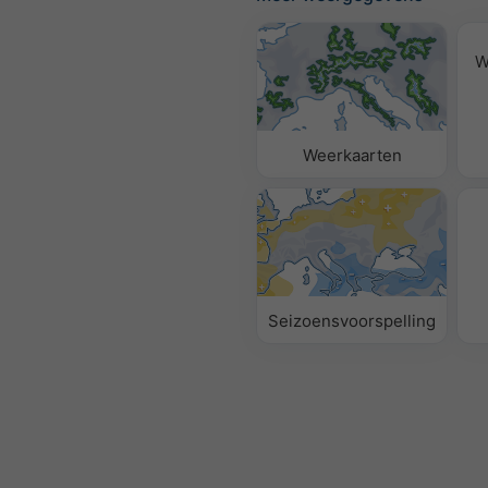
W
Weerkaarten
Seizoensvoorspelling