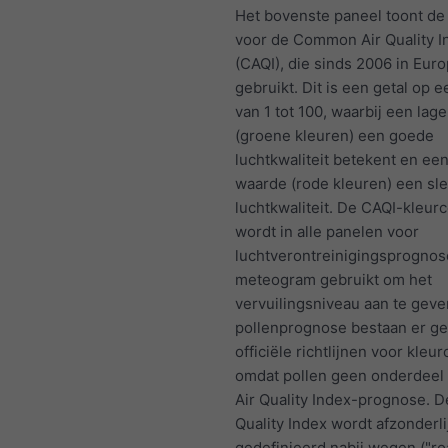
Het bovenste paneel toont d
voor de Common Air Quality I
(CAQI), die sinds 2006 in Eur
gebruikt. Dit is een getal op 
van 1 tot 100, waarbij een lag
(groene kleuren) een goede
luchtkwaliteit betekent en ee
waarde (rode kleuren) een sl
luchtkwaliteit. De CAQI-kleur
wordt in alle panelen voor
luchtverontreinigingsprognos
meteogram gebruikt om het
vervuilingsniveau aan te geve
pollenprognose bestaan er g
officiële richtlijnen voor kleu
omdat pollen geen onderdeel 
Air Quality Index-prognose. D
Quality Index wordt afzonderli
gedefinieerd nabij wegen ("ro