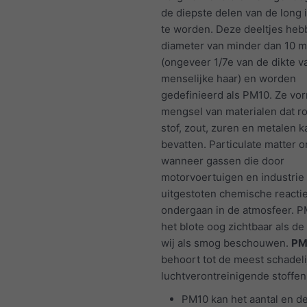
de diepste delen van de long
te worden. Deze deeltjes he
diameter van minder dan 10 m
(ongeveer 1/7e van de dikte v
menselijke haar) en worden
gedefinieerd als PM10. Ze vo
mengsel van materialen dat ro
stof, zout, zuren en metalen k
bevatten. Particulate matter o
wanneer gassen die door
motorvoertuigen en industri
uitgestoten chemische reacti
ondergaan in de atmosfeer. P
het blote oog zichtbaar als de
wij als smog beschouwen.
PM
behoort tot de meest schadeli
luchtverontreinigende stoffen
PM10 kan het aantal en de