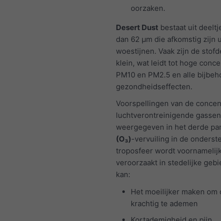
oorzaken.
Desert Dust
bestaat uit deeltj
dan 62 μm die afkomstig zijn u
woestijnen. Vaak zijn de stofd
klein, wat leidt tot hoge conce
PM10 en PM2.5 en alle bijbe
gezondheidseffecten.
Voorspellingen van de concen
luchtverontreinigende gasse
weergegeven in het derde pa
(O₃)
-vervuiling in de onderst
troposfeer wordt voornamelij
veroorzaakt in stedelijke geb
kan:
Het moeilijker maken om 
krachtig te ademen
Kortademigheid en pijn