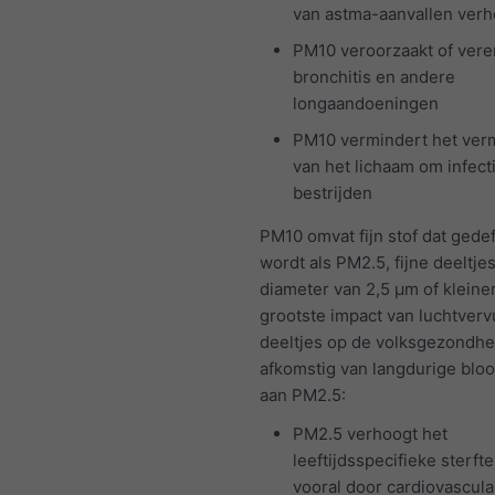
van astma-aanvallen ver
PM10 veroorzaakt of vere
bronchitis en andere
longaandoeningen
PM10 vermindert het ve
van het lichaam om infect
bestrijden
PM10 omvat fijn stof dat gede
wordt als PM2.5, fijne deeltje
diameter van 2,5 μm of kleine
grootste impact van luchtverv
deeltjes op de volksgezondhei
afkomstig van langdurige bloo
aan PM2.5:
PM2.5 verhoogt het
leeftijdsspecifieke sterfte
vooral door cardiovascula