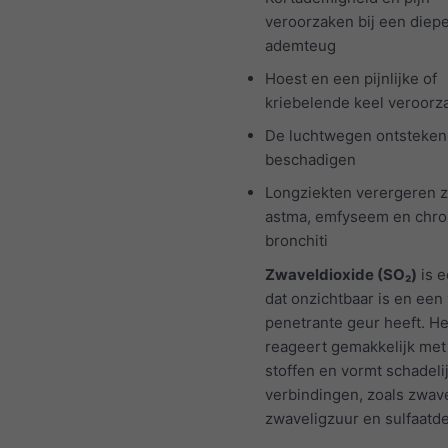
veroorzaken bij een diep
ademteug
Hoest en een pijnlijke of
kriebelende keel veroorz
De luchtwegen ontsteken
beschadigen
Longziekten verergeren z
astma, emfyseem en chro
bronchiti
Zwaveldioxide (SO₂)
is e
dat onzichtbaar is en een 
penetrante geur heeft. He
reageert gemakkelijk met
stoffen en vormt schadeli
verbindingen, zoals zwav
zwaveligzuur en sulfaatde