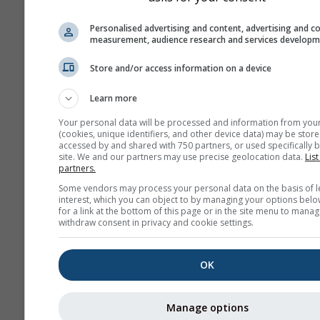
luchtvervuilende stof
Personalised advertising and content, advertising and c
belangrijkste bron va
measurement, audience research and services develop
stikstofdioxide is het
verbranden van fossi
Store and/or access information on a device
brandstoffen: steenko
olie en gas. Het groo
Learn more
deel van de stikstofd
Your personal data will be processed and information from you
in steden is afkomsti
(cookies, unique identifiers, and other device data) may be store
accessed by and shared with 750 partners, or used specifically b
uitlaatgassen van
site. We and our partners may use precise geolocation data.
List
motorvoertuigen.
partners.
Stikstofdioxide is een
Some vendors may process your personal data on the basis of l
interest, which you can object to by managing your options belo
belangrijke
for a link at the bottom of this page or in the site menu to manag
luchtvervuilende sto
withdraw consent in privacy and cookie settings.
het bijdraagt aan de
vorming van ozon, wa
OK
aanzienlijke gevolge
hebben voor de mens
gezondheid.
Manage options