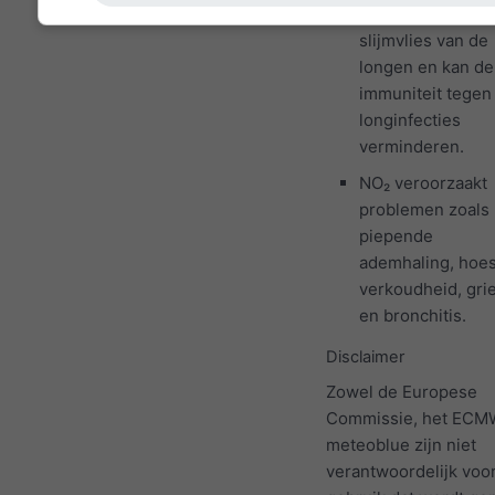
NO₂ ontstekt het
slijmvlies van de
longen en kan de
immuniteit tegen
longinfecties
verminderen.
NO₂ veroorzaakt
problemen zoals
piepende
ademhaling, hoes
verkoudheid, gri
en bronchitis.
Disclaimer
Zowel de Europese
Commissie, het ECM
meteoblue zijn niet
verantwoordelijk voo