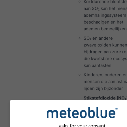
Kortdurende blootstel
aan SO₂ kan het mens
ademhalingssysteem
beschadigen en het
ademen bemoeilijken
SO₂ en andere
zwaveloxiden kunne
bijdragen aan zure re
die kwetsbare ecosy
kan aantasten.
Kinderen, ouderen e
mensen die aan astm
lijden zijn bijzonder
Stikstofdioxide (NO₂
een roodbruin gas m
karakteristieke scher
prikkelende geur en 
belangrijke
asks for your consent