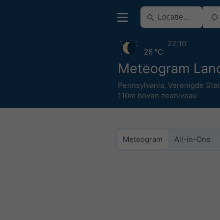
22:10
26 °C
Meteogram Lanc
Pennsylvania
,
Verenigde Sta
110m boven zeeniveau
Meteogram
All-in-One