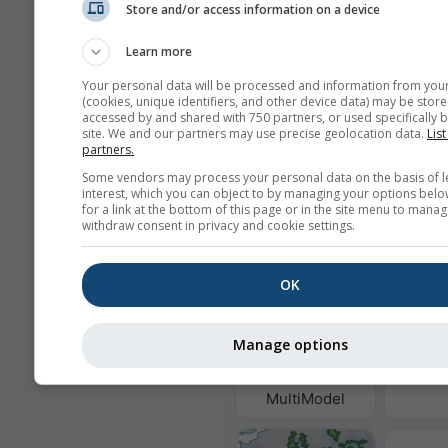
Store and/or access information on a device
Learn more
Wij delen uw e-mailadres niet met
Your personal data will be processed and information from you
zoals beschreven in onze
privacyv
(cookies, unique identifiers, and other device data) may be store
Door gebruik te maken van de die
accessed by and shared with 750 partners, or used specifically b
meteoblue gaat u akkoord met on
site. We and our partners may use precise geolocation data.
List
partners.
algemene voorwaarden
. Uw e-mai
kan ook worden gebruikt voor and
Some vendors may process your personal data on the basis of l
meteoblue-diensten.
interest, which you can object to by managing your options belo
for a link at the bottom of this page or in the site menu to manag
withdraw consent in privacy and cookie settings.
Meer weergegevens
OK
Luchtkw
Manage options
Po
MultiModel