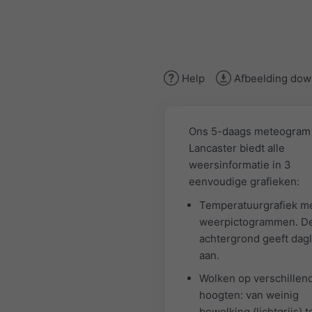
Help
Afbeelding dow
Ons 5-daags meteogram
Lancaster biedt alle
weersinformatie in 3
eenvoudige grafieken:
Temperatuurgrafiek m
weerpictogrammen. De
achtergrond geeft dagl
aan.
Wolken op verschillen
hoogten: van weinig
bewolking (lichtgrijs) t