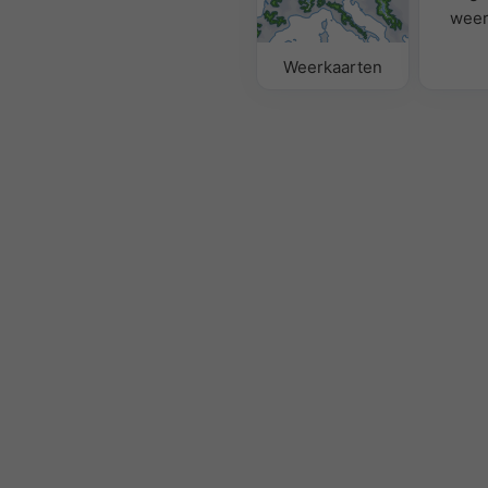
weer
Weerkaarten