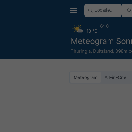
6:10
13 °C
Meteogram Son
Thuringia
,
Duitsland
,
398m b
Meteogram
All-in-One