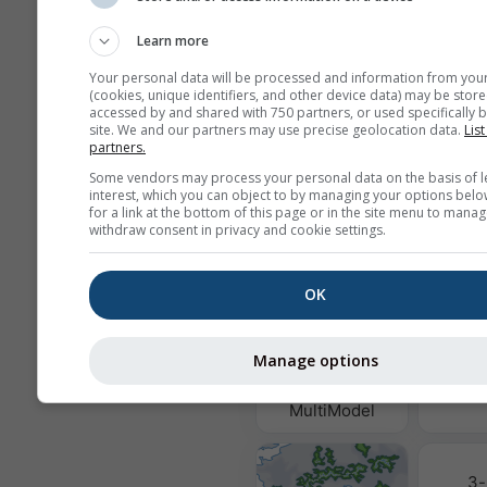
Learn more
Wij delen uw e-mailadres niet met
Your personal data will be processed and information from you
zoals beschreven in onze
privacyv
(cookies, unique identifiers, and other device data) may be store
Door gebruik te maken van de die
accessed by and shared with 750 partners, or used specifically b
meteoblue gaat u akkoord met on
site. We and our partners may use precise geolocation data.
List
algemene voorwaarden
. Uw e-mai
partners.
kan ook worden gebruikt voor and
Some vendors may process your personal data on the basis of l
meteoblue-diensten.
interest, which you can object to by managing your options belo
for a link at the bottom of this page or in the site menu to manag
withdraw consent in privacy and cookie settings.
Meer weergegevens
OK
Luchtkw
Manage options
Po
MultiModel
3-