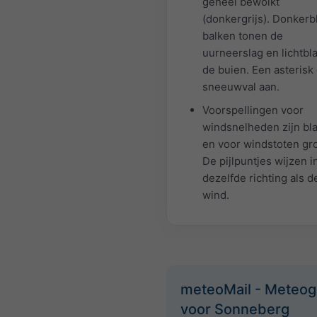
geheel bewolkt
(donkergrijs). Donker
balken tonen de
uurneerslag en lichtb
de buien. Een asterisk
sneeuwval aan.
Voorspellingen voor
windsnelheden zijn bl
en voor windstoten gr
De pijlpuntjes wijzen i
dezelfde richting als d
wind.
meteoMail - Meteo
voor Sonneberg