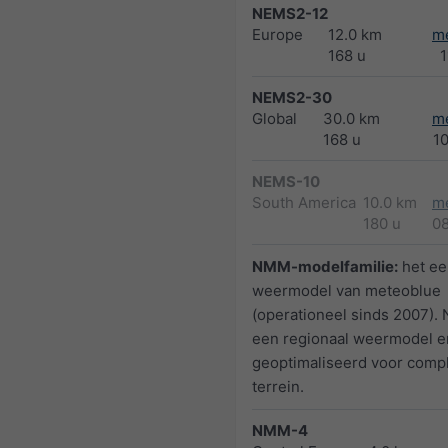
NEMS2-12
Europe
12.0 km
m
168 u
1
NEMS2-30
Global
30.0 km
m
168 u
1
NEMS-10
South America
10.0 km
m
180 u
0
NMM-modelfamilie:
het ee
weermodel van meteoblue
(operationeel sinds 2007).
een regionaal weermodel e
geoptimaliseerd voor comp
terrein.
NMM-4