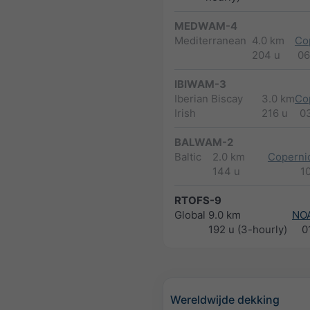
MEDWAM-4
Mediterranean
4.0 km
Co
204 u
06
IBIWAM-3
Iberian Biscay
3.0 km
Co
Irish
216 u
0
BALWAM-2
Baltic
2.0 km
Copernic
144 u
1
RTOFS-9
Global
9.0 km
NO
192 u (3-hourly)
0
Wereldwijde dekking