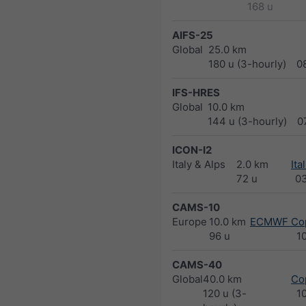
168 u
AIFS-25
Global
25.0 km
180 u (3-hourly)
0
IFS-HRES
Global
10.0 km
144 u (3-hourly)
0
ICON-I2
Italy & Alps
2.0 km
Ita
72 u
0
CAMS-10
Europe
10.0 km
ECMWF Cop
96 u
1
CAMS-40
Global
40.0 km
Co
120 u (3-
1