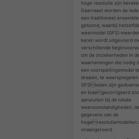
hoge resolutie zijn bereke
Daarnaast worden de lede
een traditioneel ensemble
getoond, waarbij hetzelfd
weermodel (GFS) meerde
keren wordt uitgevoerd me
verschillende beginvoorw
om de onzekerheden in d
waarnemingen die nodig z
een voorspellingsmodel t
draaien, te weerspiegelen
GFSleden zijn gedowns
en biasgecorrigeerd zoda
aansluiten bij de lokale
weersomstandigheden; d
gegevens van de
hogeresolutiemodellen z
onaangeroerd.