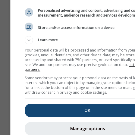
NAM-12
North
12.0 km
Personalised advertising and content, advertising and c
America
84 u (3-
measurement, audience research and services develop
hourly)
Store and/or access information on a device
NAM-5
Learn more
North America
5.0 km
NO
48 u
0
Your personal data will be processed and information from you
(cookies, unique identifiers, and other device data) may be store
NAM-3
accessed by and shared with 750 partners, or used specifically b
site. We and our partners may use precise geolocation data.
List
North America
3.0 km
NO
partners.
60 u
0
Some vendors may process your personal data on the basis of l
interest, which you can object to by managing your options belo
HRRR-2
for a link at the bottom of this page or in the site menu to manag
North America
3.0 km
NO
withdraw consent in privacy and cookie settings.
17 u
1
OK
FV3-5
Alaska
5.0 km
NO
48 u
1
Manage options