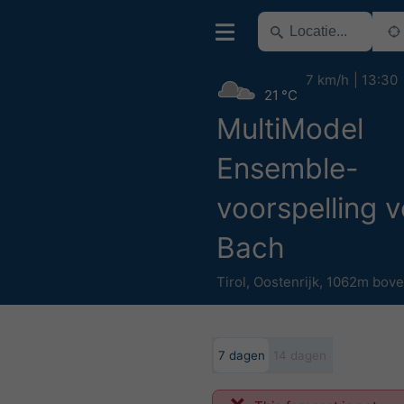
7 km/h
13:30
21 °C
MultiModel
Ensemble-
voorspelling 
Bach
Tirol
,
Oostenrijk
,
1062m bove
7 dagen
14 dagen