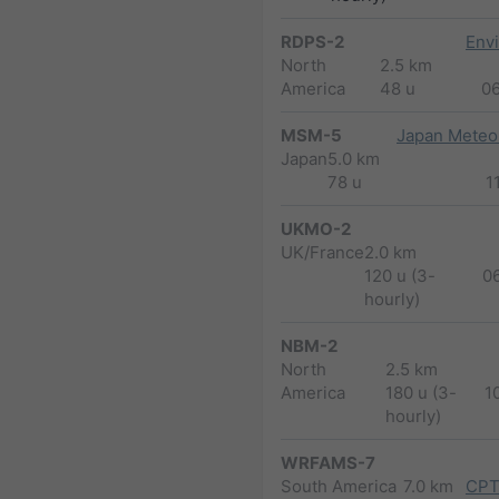
RDPS-2
Env
North
2.5 km
America
48 u
0
MSM-5
Japan Meteor
Japan
5.0 km
78 u
1
UKMO-2
UK/France
2.0 km
120 u (3-
0
hourly)
NBM-2
North
2.5 km
America
180 u (3-
1
hourly)
WRFAMS-7
South America
7.0 km
CPT