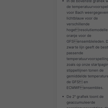
In de bovenste grafiek 
de temperatuurvoorspel
voor Bach weergegeven
lichtblauw voor de
verschillende
hogeresolutiemodelle
oranje voor de
GFSensembleleden. 
zwarte lijn geeft de best
passende
temperatuurvoorspellin
zoals op onze startpagi
stippellijnen tonen de
gemiddelde temperatur
de GFS en
ECMWFensembles.
De 2
e
grafiek toont de
geaccumuleerde