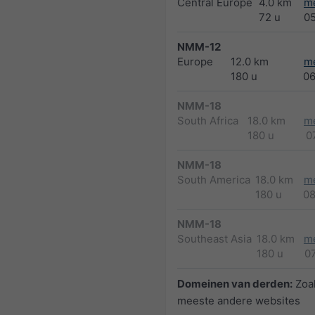
Central Europe
4.0 km
m
72 u
0
NMM-12
Europe
12.0 km
m
180 u
0
NMM-18
South Africa
18.0 km
m
180 u
0
NMM-18
South America
18.0 km
m
180 u
0
NMM-18
Southeast Asia
18.0 km
m
180 u
0
Domeinen van derden:
Zoal
meeste andere websites