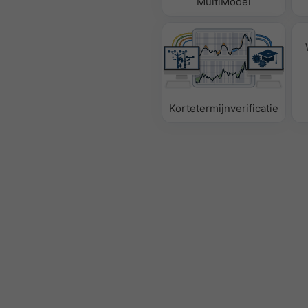
MultiModel
Kortetermijnverificatie