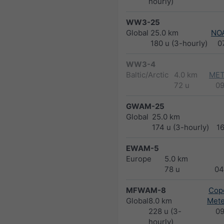
hourly)
WW3-25
Global
25.0 km
NO
180 u (3-hourly)
0
WW3-4
Baltic/Arctic
4.0 km
MET
72 u
0
GWAM-25
Global
25.0 km
174 u (3-hourly)
1
EWAM-5
Europe
5.0 km
78 u
04
MFWAM-8
Cope
Global
8.0 km
Met
228 u (3-
0
hourly)