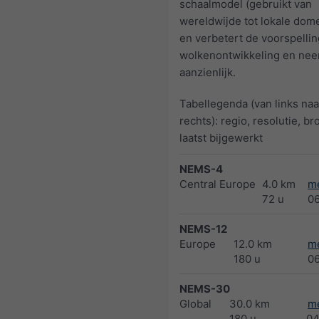
schaalmodel (gebruikt van
wereldwijde tot lokale dom
en verbetert de voorspellin
wolkenontwikkeling en nee
aanzienlijk.
Tabellegenda (van links naa
rechts): regio, resolutie, br
laatst bijgewerkt
NEMS-4
Central Europe
4.0 km
m
72 u
0
NEMS-12
Europe
12.0 km
m
180 u
0
NEMS-30
Global
30.0 km
m
180 u
04