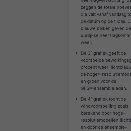
neerslagverwachting, da
zeggen de totale hoeve
die valt vanaf vandaag t
de datum op de tijdas. 
blauwe balken geven de
uurlijkse neerslagsom
weer.
De 3
e
grafiek geeft de
voorspelde bewolkingsg
procent weer: lichtblau
de hogeresolutiemode
en groen voor de
GFSensembleleden.
De 4
e
grafiek toont de
windvoorspelling zoals
berekend door hoge-
resolutiemodellen (licht
en door de ensemble-