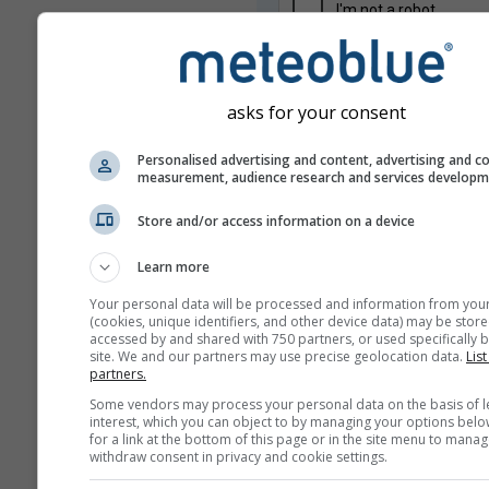
asks for your consent
Personalised advertising and content, advertising and c
measurement, audience research and services develop
Wij delen uw e-mailadres niet met
Store and/or access information on a device
zoals beschreven in onze
privacyv
Door gebruik te maken van de die
Learn more
meteoblue gaat u akkoord met on
algemene voorwaarden
. Uw e-mai
Your personal data will be processed and information from you
kan ook worden gebruikt voor and
(cookies, unique identifiers, and other device data) may be store
meteoblue-diensten.
accessed by and shared with 750 partners, or used specifically b
site. We and our partners may use precise geolocation data.
List
partners.
Some vendors may process your personal data on the basis of l
Meer weergegevens
interest, which you can object to by managing your options belo
for a link at the bottom of this page or in the site menu to manag
withdraw consent in privacy and cookie settings.
whe