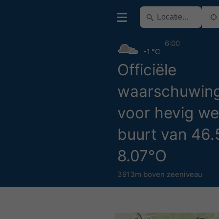
6:00
-1 °C
Officiële
waarschuwin
voor hevig we
buurt van 46
8.07°O
3913m boven zeeniveau