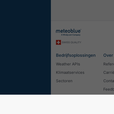
Bedrijfsoplossingen
Over
Weather APIs
Refer
Klimaatservices
Carri
Sectoren
Conta
Feed