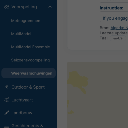
Voorspelling
Instructies:
If you engag
Meteogrammen
Bron:
Algeria: 
Laatste update
MultiModel
Taal:
MultiModel Ensemble
Seizoensvoorspelling
Weerwaarschuwingen
Outdoor & Sport
Luchtvaart
Landbouw
Geschiedenis &