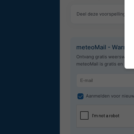
Deel deze voorspelling
meteoMail - Warnin
Ontvang gratis weerswaars
meteoMail is gratis en ka
Aanmelden voor nieuw