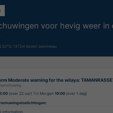
schuwingen voor hevig weer in 
5.52°O,
1372m boven zeeniveau
orm Moderate warning for the wilaya: TAMANRASS
waarschuwing
6:00
(over 22 uur)
Tot
Morgen
19:00
(over 1 dag)
arschuwingstoelichtingen:
l information.