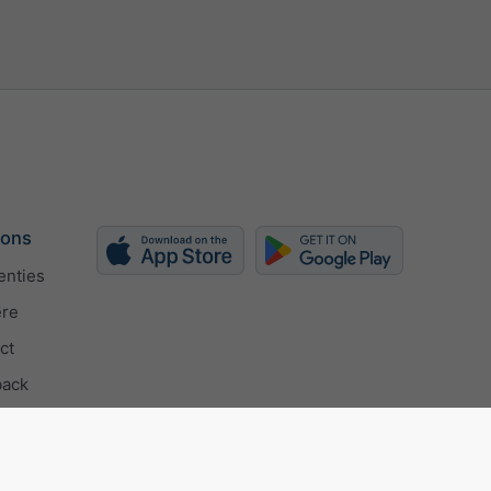
 ons
enties
ère
ct
back