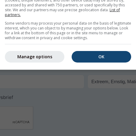
(cookies, unique identifiers, and other device data) may be stored by,
accessed by and shared with 750 partners, or used specifically by this
site. We and our partners may use precise geolocation data.
List of
partners.
Some vendors may process your personal data on the basis of legitimate
interest, which you can object to by managing your options below. Look
for a link at the bottom of this page or in the site menu to manage or
withdraw consent in privacy and cookie settings.
gs voor Tamanrasset
Manage options
OK
chuwingen per e-mail.
n op elk moment worden opgezegd.
sbrief