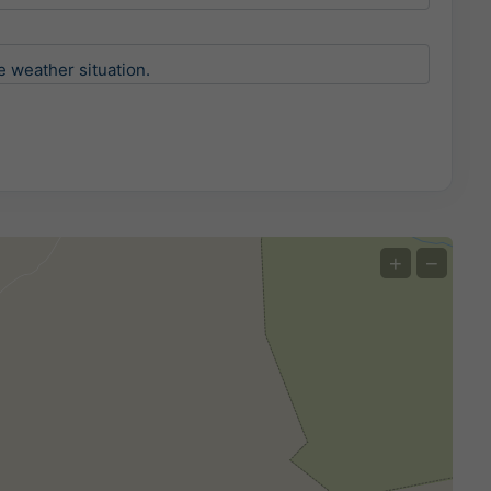
e weather situation.
+
−