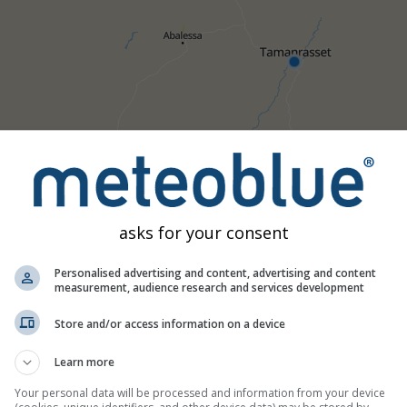
asks for your consent
Personalised advertising and content, advertising and content
measurement, audience research and services development
All
<24h
24-48h
>48h
Store and/or access information on a device
weer worden aan meteoblue geleverd door meer dan 80 officië
Learn more
voor de feitelijke inhoud of aard van de waarschuwingen. Pro
Your personal data will be processed and information from your device
uiste instanties.