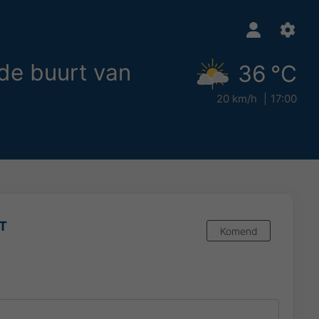
de buurt van
36 °C
20 km/h
17:00
ET
Komend