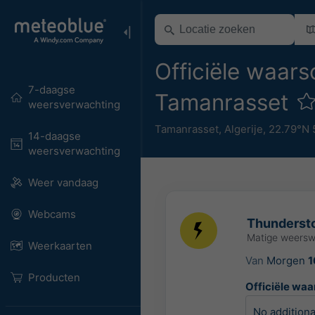
Officiële waar
7-daagse
Tamanrasset
weersverwachting
Tamanrasset
,
Algerije
,
22.79°N 
14-daagse
weersverwachting
Weer vandaag
Webcams
Thunderst
Matige weers
Weerkaarten
Van
Morgen
1
Producten
Officiële wa
No additiona