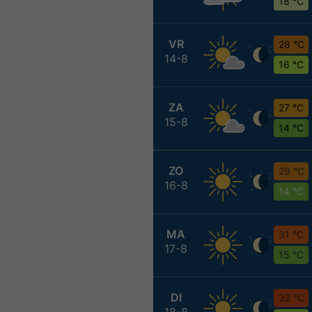
18 °C
VR
28 °C
14-8
16 °C
ZA
27 °C
15-8
14 °C
ZO
29 °C
16-8
14 °C
MA
31 °C
17-8
15 °C
DI
32 °C
18-8