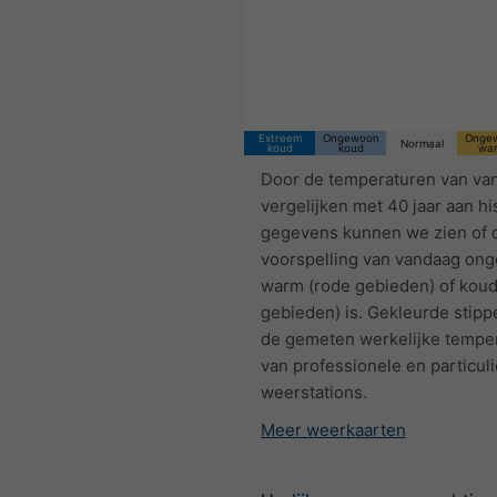
Extreem
Ongewoon
Onge
Normaal
koud
koud
wa
Door de temperaturen van va
vergelijken met 40 jaar aan hi
gegevens kunnen we zien of 
voorspelling van vandaag on
warm (rode gebieden) of kou
gebieden) is. Gekleurde stip
de gemeten werkelijke tempe
van professionele en particul
weerstations.
Meer weerkaarten