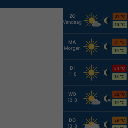
ZO
31 °C
Vandaag
19 °C
MA
31 °C
Morgen
19 °C
DI
34 °C
11-8
18 °C
WO
32 °C
12-8
19 °C
DO
29 °C
13-8