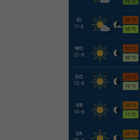
15 °C
DI
30 °C
11-8
16 °C
WO
31 °C
12-8
18 °C
DO
32 °C
13-8
18 °C
VR
29 °C
14-8
17 °C
ZA
28 °C
15-8