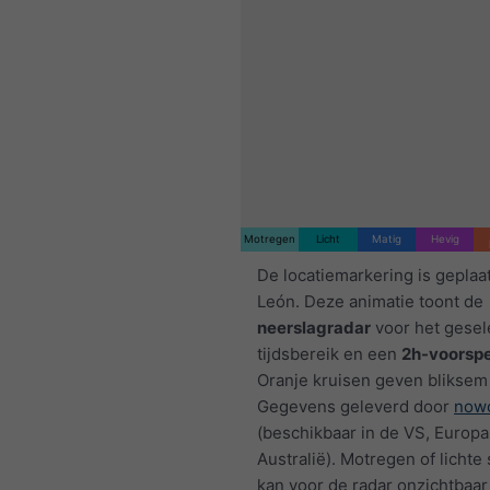
Motregen
Licht
Matig
Hevig
De locatiemarkering is geplaa
León. Deze animatie toont de
neerslagradar
voor het gesel
tijdsbereik en een
2h-voorspe
Oranje kruisen geven bliksem
Gegevens geleverd door
nowc
(beschikbaar in de VS, Europa
Australië). Motregen of licht
kan voor de radar onzichtbaar 