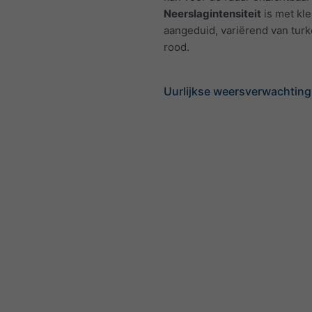
Neerslagintensiteit
is met kl
aangeduid, variërend van turk
rood.
Uurlijkse weersverwachting