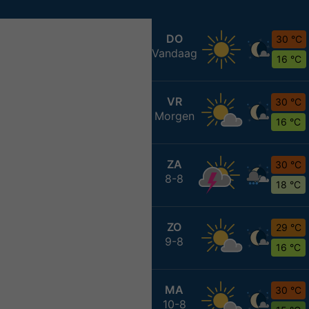
DO
30 °C
Vandaag
16 °C
VR
30 °C
Morgen
16 °C
ZA
30 °C
8-8
18 °C
ZO
29 °C
9-8
16 °C
MA
30 °C
10-8