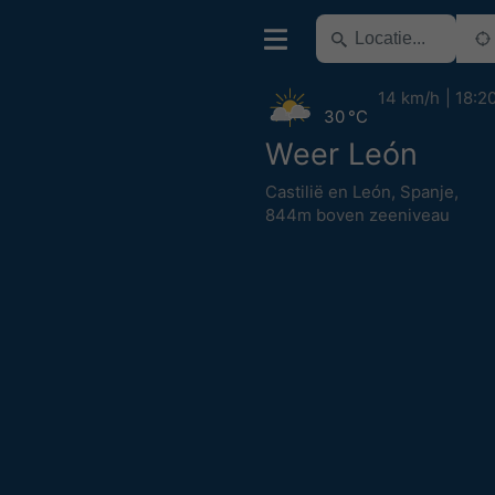
14 km/h
18:2
30 °C
Weer León
Castilië en León
,
Spanje
,
844m boven zeeniveau