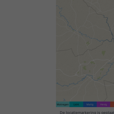
Motregen
Licht
Matig
Hevig
De locatiemarkering is geplaa