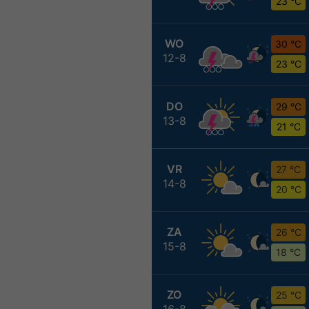
23 °C
WO
30 °C
12-8
23 °C
DO
29 °C
13-8
21 °C
VR
27 °C
14-8
20 °C
ZA
26 °C
15-8
18 °C
ZO
25 °C
16-8