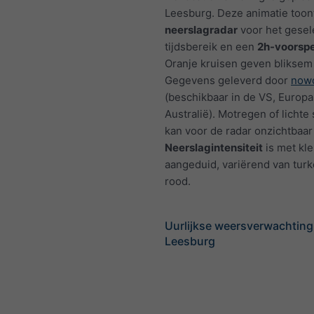
Leesburg. Deze animatie toon
neerslagradar
voor het gesel
tijdsbereik en een
2h-voorspe
Oranje kruisen geven bliksem
Gegevens geleverd door
nowc
(beschikbaar in de VS, Europa
Australië). Motregen of licht
kan voor de radar onzichtbaar 
Neerslagintensiteit
is met kl
aangeduid, variërend van turk
rood.
Uurlijkse weersverwachting
Leesburg