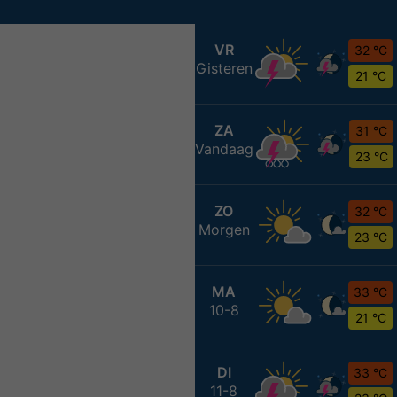
VR
32 °C
Gisteren
21 °C
ZA
31 °C
Vandaag
23 °C
ZO
32 °C
Morgen
23 °C
MA
33 °C
10-8
21 °C
DI
33 °C
11-8