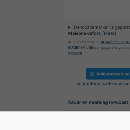
De locatiemarker is geplaat
Maisons-Alfort
.
[Meer]
© 2026 meteoblue,
NOAA Satellites 
EUMETSAT
. Bliksemgegevens geleve
nowcast
.
Volg meteoblue
voor interessante weerbe
Radar en neerslag nowcast, 
©