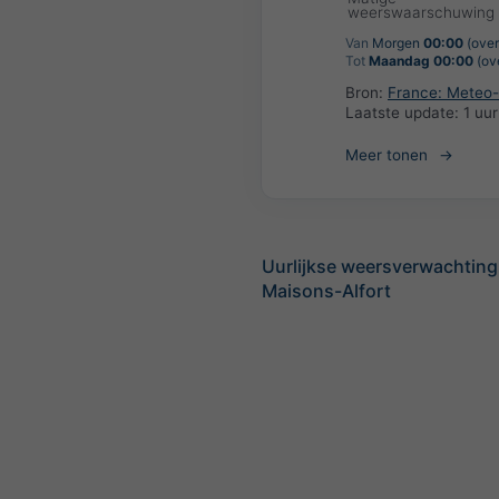
weerswaarschuwing
Van
Morgen
00:00
(over
Tot
Maandag 00:00
(ove
Bron:
France: Meteo
Laatste update:
1 uu
Meer tonen
Uurlijkse weersverwachting
Maisons-Alfort