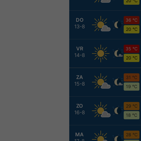
20 °C
DO
36 °C
13-8
20 °C
VR
35 °C
14-8
20 °C
ZA
31 °C
15-8
19 °C
ZO
29 °C
16-8
18 °C
MA
28 °C
17-8