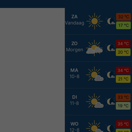
ZA
32 °C
Vandaag
17 °C
ZO
34 °C
Morgen
20 °C
MA
34 °C
10-8
21 °C
DI
33 °C
11-8
19 °C
WO
35 °C
12-8