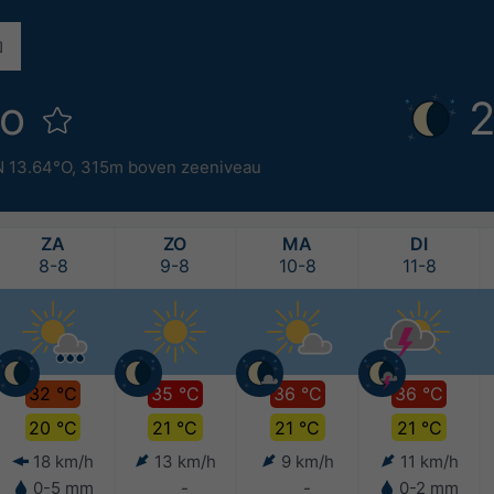
ko
2
N 13.64°O,
315m boven zeeniveau
ZA
ZO
MA
DI
8-8
9-8
10-8
11-8
32 °C
35 °C
36 °C
36 °C
20 °C
21 °C
21 °C
21 °C
18 km/h
13 km/h
9 km/h
11 km/h
0-5 mm
-
-
0-2 mm