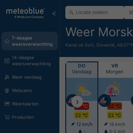
Weer Mors
7-daagse
weersverwachting
Kanal ob Soči
,
Slovenië
,
46.07°
14-daagse
weersverwachting
DO
VR
Vandaag
Morgen
Weer vandaag
Webcams
❯
Weerkaarten
37 °C
32 °C
22 °C
22 °C
Producten
12 km/h
18 km/h
-
0-2 mm