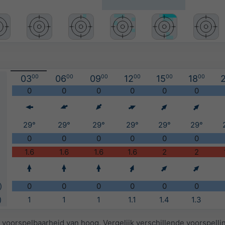
03
00
06
00
09
00
12
00
15
00
18
00
2
)
0
0
0
0
0
0
29°
29°
29°
29°
29°
29°
0
0
0
0
0
0
1.6
1.6
1.6
1.6
2
2
)
0
0
0
0
0
0
)
1
1
1
1.1
1.4
1.3
 voorspelbaarheid van hoog. Vergelijk verschillende voorspell