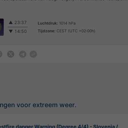
▲
23:37
Luchtdruk:
1014 hPa
Tijdzone:
CEST (UTC +02:00h)
▼
14:50
ingen voor extreem weer.
stfire danger Warning (Degree 4/4) - Slovenia /