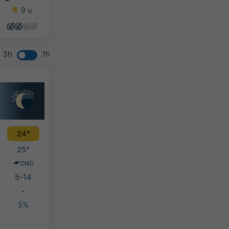
9 u
14 u
14 u
13 u
3h
1h
24°
25°
ONO
5-14
-
5%