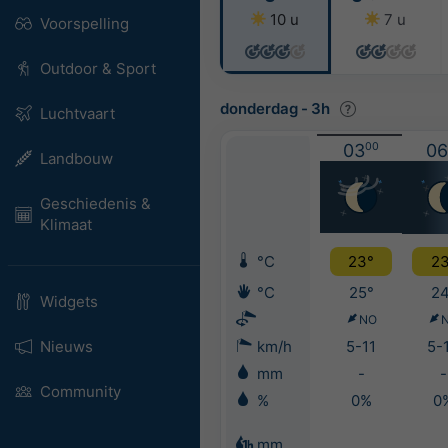
10 u
7 u
Voorspelling
Outdoor & Sport
donderdag
-
3h
Luchtvaart
03
00
06
Landbouw
Geschiedenis &
Klimaat
°C
23°
23
°C
25°
24
Widgets
NO
Nieuws
km/h
5-11
5-
mm
-
-
Community
%
0%
0
mm