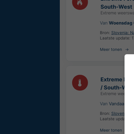
South-West
Extreme weersw
Van
Woensdag 
Bron:
Slovenia: N
Laatste update:
1
Meer tonen
Extreme High
/ South-Wes
Extreme weersw
Van
Vandaag
09
Bron:
Slovenia: N
Laatste update:
1
Meer tonen