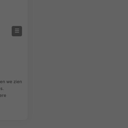
nen we zien
s.
ere