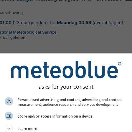
aarschuwing
01:00
(23 uur geleden)
Tot
Maandag 00:59
(over 4 dagen)
ational Meteorological Service
7 uur geleden
 temperature Warning (Degree 4/4) - Slovenia
asks for your consent
t
aarschuwing
Personalised advertising and content, advertising and content
:00
(over 8 uur)
Tot
Vandaag
21:59
(over 21 uur)
measurement, audience research and services development
ational Meteorological Service
Store and/or access information on a device
7 uur geleden
Learn more