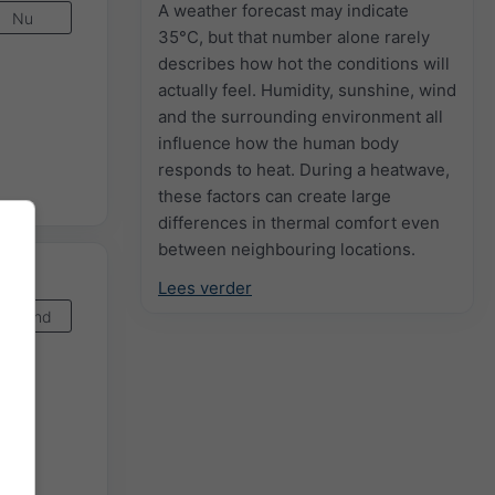
A weather forecast may indicate
Nu
35°C, but that number alone rarely
describes how hot the conditions will
actually feel. Humidity, sunshine, wind
and the surrounding environment all
influence how the human body
responds to heat. During a heatwave,
these factors can create large
differences in thermal comfort even
between neighbouring locations.
Lees verder
Komend