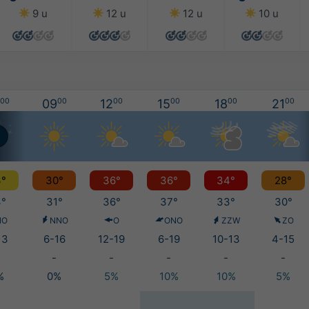
9 u
12 u
12 u
10 u
00
09
00
12
00
15
00
18
00
21
00
°
30°
36°
36°
34°
28°
°
31°
36°
37°
33°
30°
NO
NNO
O
ONO
ZZW
ZO
13
6-16
12-19
6-19
10-13
4-15
-
-
-
-
-
%
0%
5%
10%
10%
5%