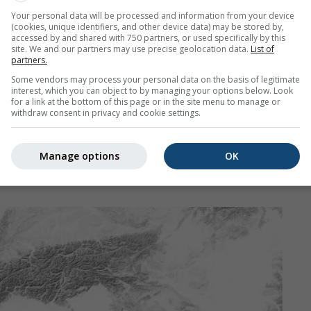
Your personal data will be processed and information from your device
(cookies, unique identifiers, and other device data) may be stored by,
accessed by and shared with 750 partners, or used specifically by this
site. We and our partners may use precise geolocation data.
List of
partners.
oon heet weer voor het seizoen
Some vendors may process your personal data on the basis of legitimate
interest, which you can object to by managing your options below. Look
for a link at the bottom of this page or in the site menu to manage or
withdraw consent in privacy and cookie settings.
Manage options
OK