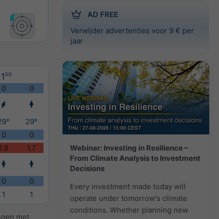
AD FREE
Verwijder advertenties voor 9 € per
jaar
1
00
0
0
29°
29°
0
0
Webinar: Investing in Resilience –
1.8
1.7
From Climate Analysis to Investment
Decisions
0
0
Every investment made today will
1
1
operate under tomorrow's climate
conditions. Whether planning new
ingen met