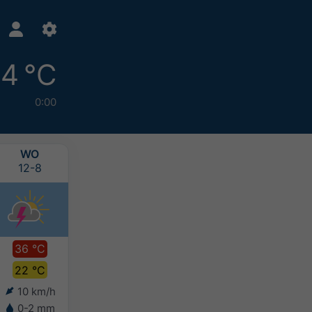
4 °C
0:00
WO
DO
VR
ZA
12-8
13-8
14-8
15-8
36 °C
35 °C
34 °C
32 °C
22 °C
22 °C
22 °C
21 °C
10 km/h
11 km/h
8 km/h
8 km/h
0-2 mm
-
-
-