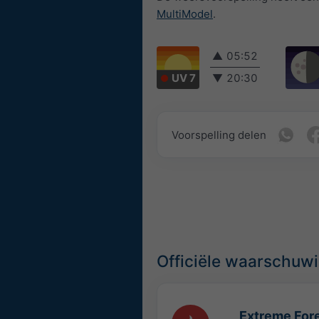
MultiModel
.
▲
05:52
UV 7
▼
20:30
Voorspelling delen
Officiële waarschuw
Extreme Fore