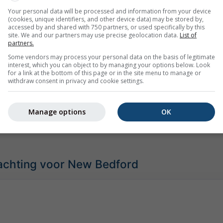
Your personal data will be processed and information from your device
(cookies, unique identifiers, and other device data) may be stored by,
accessed by and shared with 750 partners, or used specifically by this
site. We and our partners may use precise geolocation data.
List of
partners.
ud
Normaal
Ongewoon warm
Extreem warm
Some vendors may process your personal data on the basis of legitimate
daag te vergelijken met 40 jaar aan historische gegevens kun
interest, which you can object to by managing your options below. Look
for a link at the bottom of this page or in the site menu to manage or
ag ongewoon warm (rode gebieden) of koud (blauwe gebieden) i
withdraw consent in privacy and cookie settings.
emeten werkelijke temperaturen van professionele en particuli
Manage options
OK
achting voor New Bedford