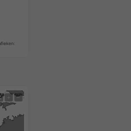
fieken:
Satelliet
+
−
Geen Radar
Met Radar
Gemeten temperatuur
Gemeten neerslag