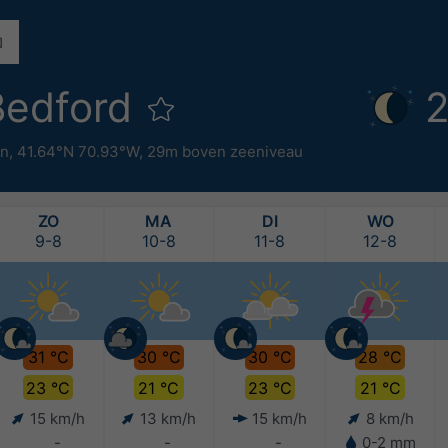
Bedford
2
en
,
41.64°N 70.93°W,
29m boven zeeniveau
ZO
MA
DI
WO
9-8
10-8
11-8
12-8
31 °C
30 °C
30 °C
28 °C
23 °C
21 °C
23 °C
21 °C
15 km/h
13 km/h
15 km/h
8 km/h
-
-
-
0-2 mm