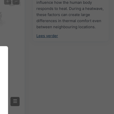
+
−
influence how the human body
responds to heat. During a heatwave,
Temperatuur OBS
these factors can create large
Auto (NEMSGLOBAL Global)
differences in thermal comfort even
Screenshot
©
between neighbouring locations.
Lees verder