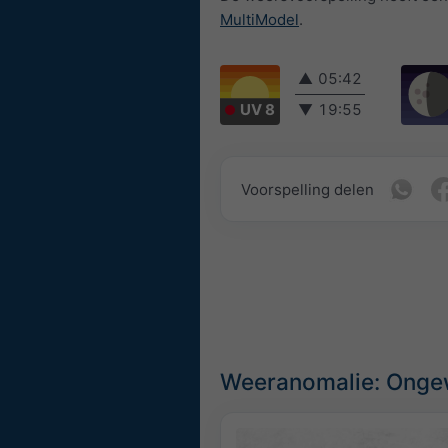
MultiModel
.
▲
05:42
UV 8
▼
19:55
Voorspelling delen
Weeranomalie: Ongew