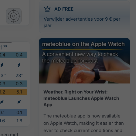
AD FREE
Verwijder advertenties voor 9 € per
jaar
1
00
0.4
0.4
23°
23°
0.3
0.3
Weather, Right on Your Wrist:
5.2
5.1
meteoblue Launches Apple Watch
App
0.1
0.1
The meteoblue app is now available
1.6
1.6
on Apple Watch, making it easier than
ever to check current conditions and
ingen met