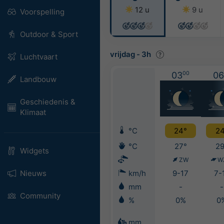
12 u
9 u
Voorspelling
Outdoor & Sport
vrijdag
-
3h
Luchtvaart
03
00
06
Landbouw
Geschiedenis &
Klimaat
°C
24°
24
°C
27°
29
Widgets
ZW
W
Nieuws
km/h
9-17
7-
mm
-
-
Community
%
0%
0
mm