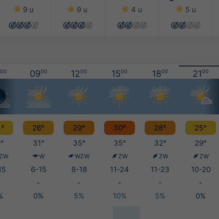
9 u
9 u
4 u
5 u
00
09
00
12
00
15
00
18
00
21
00
°
26°
29°
30°
28°
25°
°
31°
35°
35°
32°
29°
ZW
W
WZW
ZW
ZW
ZW
15
6-15
8-18
11-24
11-23
10-20
-
-
-
-
-
%
0%
5%
10%
5%
0%