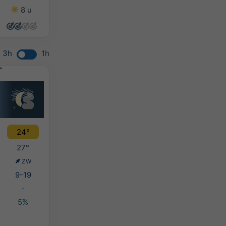
8 u
12 u
13 u
11 u
3h
1h
24°
27°
ZW
9-19
-
5%