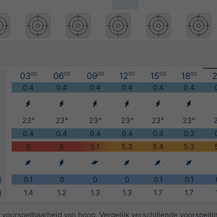
03
00
06
00
09
00
12
00
15
00
18
00
2
)
0.4
0.4
0.4
0.4
0.4
0.4
23°
23°
23°
23°
23°
23°
0.4
0.4
0.4
0.4
0.4
0.3
5
5
5.1
5.3
5.4
5.3
)
0.1
0
0
0
0.1
0.1
)
1.4
1.2
1.3
1.3
1.7
1.7
 voorspelbaarheid van hoog. Vergelijk verschillende voorspell