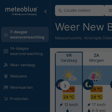
Weer New 
7-daagse
weersverwachting
Massachusetts
,
Verenigde Stat
14-daagse
weersverwachting
VR
ZA
Vandaag
Morgen
Weer vandaag
Webcams
❯
Weerkaarten
30 °C
29 °C
24 °C
24 °C
Producten
12 km/h
17 km/h
-
0-5 mm