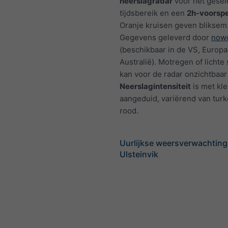
neerslagradar
voor het gesel
tijdsbereik en een
2h-voorspe
Oranje kruisen geven bliksem
Gegevens geleverd door
nowc
(beschikbaar in de VS, Europa
Australië). Motregen of licht
kan voor de radar onzichtbaar 
Neerslagintensiteit
is met kl
aangeduid, variërend van turk
rood.
Uurlijkse weersverwachting
Ulsteinvik