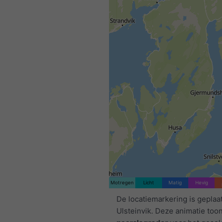
Motregen
Licht
Matig
Hevig
De locatiemarkering is geplaa
Ulsteinvik. Deze animatie too