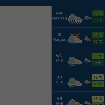
MA
13 °C
Vandaag
10 °C
DI
13 °C
Morgen
10 °C
WO
15 °C
12-8
9 °C
DO
19 °C
13-8
15 °C
VR
18 °C
14-8