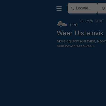
13 km/h
4:10
11 °C
Weer Ulsteinvik
Møre og Romsdal fylke
,
Noor
60m boven zeeniveau