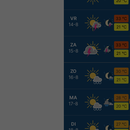
20 °C
VR
33 °C
14-8
21 °C
ZA
33 °C
15-8
21 °C
ZO
30 °C
16-8
21 °C
MA
28 °C
17-8
20 °C
DI
27 °C
18-8