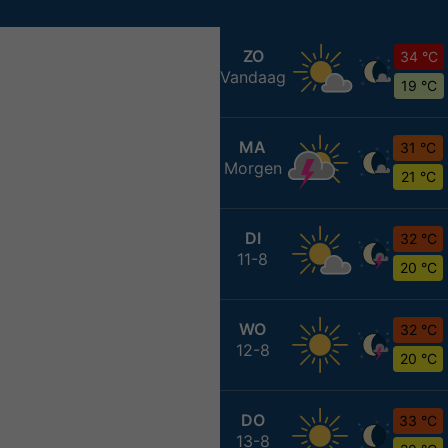
ZO
34 °C
Vandaag
19 °C
MA
31 °C
Morgen
21 °C
DI
32 °C
11-8
20 °C
WO
32 °C
12-8
20 °C
DO
33 °C
13-8