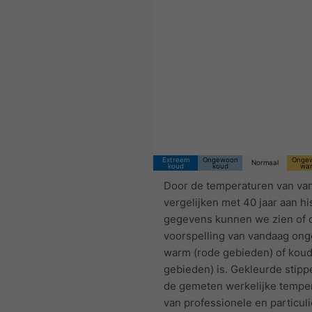
Extreem
Ongewoon
Onge
Normaal
koud
koud
wa
Door de temperaturen van va
vergelijken met 40 jaar aan hi
gegevens kunnen we zien of 
voorspelling van vandaag on
warm (rode gebieden) of kou
gebieden) is. Gekleurde stip
de gemeten werkelijke tempe
van professionele en particul