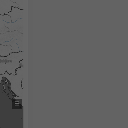
Gemeten temperatuur
Gemeten neerslag
Screenshot
©