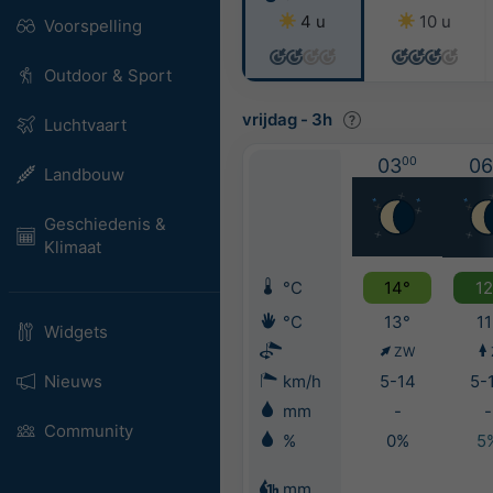
4 u
10 u
Voorspelling
Outdoor & Sport
vrijdag
-
3h
Luchtvaart
03
00
06
Landbouw
Geschiedenis &
Klimaat
°C
14°
12
°C
13°
11
Widgets
ZW
Nieuws
km/h
5-14
5-
mm
-
-
Community
%
0%
5
mm