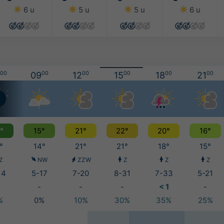
6 u
5 u
5 u
6 u
00
09
00
12
00
15
00
18
00
21
00
°
15°
21°
22°
20°
16°
°
14°
21°
21°
18°
15°
Z
NW
ZZW
Z
Z
Z
14
5-17
7-20
8-31
7-33
5-21
-
-
-
< 1
-
%
0%
10%
30%
35%
25%