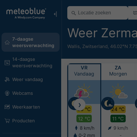
Weer Zerma
7-daagse
weersverwachting
Wallis
,
Zwitserland
,
46.02°N 7.7
14-daagse
weersverwachting
VR
ZA
Vandaag
Morgen
Weer vandaag
Webcams
❯
Weerkaarten
23 °C
24 °C
12 °C
11 °C
Producten
8 km/h
9 km/h
0-2 mm
-