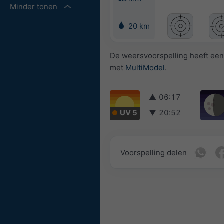
Minder tonen
20 km
De weersvoorspelling heeft een
met
MultiModel
.
▲
06:17
UV 5
▼
20:52
Voorspelling delen