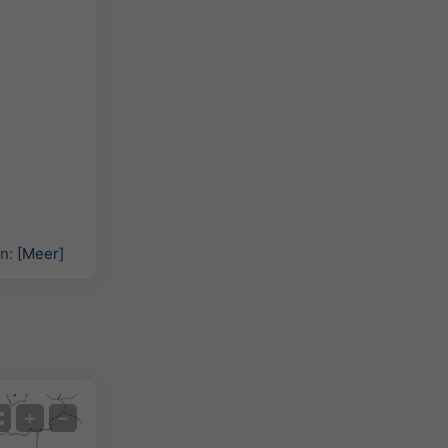
en:
[Meer]
Satelliet
+
−
Geen Radar
Met Radar