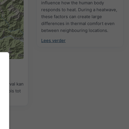
influence how the human body
responds to heat. During a heatwave,
these factors can create large
differences in thermal comfort even
between neighbouring locations.
Lees verder
ens
neeuwval kan
urkoois tot