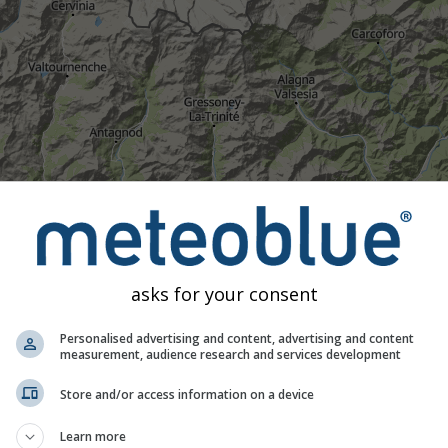
Matig
Hevig
Zeer hevig
Hagel
tst op Zermatt. Deze animatie toont de
neerslagradar
voor het
 een
2h-voorspelling
. Oranje kruisen geven bliksem aan. Gegev
asks for your consent
schikbaar in de VS, Europa en Australië). Motregen of lichte s
.
Neerslagintensiteit
is met kleuren aangeduid, variërend van t
Personalised advertising and content, advertising and content
measurement, audience research and services development
Store and/or access information on a device
achting voor Zermatt
Learn more