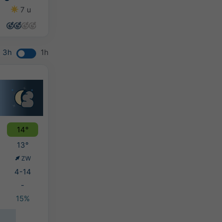
7 u
8 u
9 u
5 u
3h
1h
14°
13°
ZW
4-14
-
15%