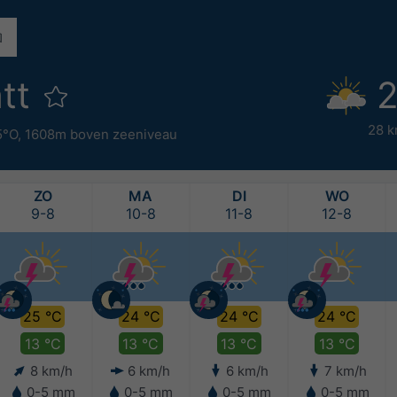
tt
2
28 k
5°O,
1608m boven zeeniveau
ZO
MA
DI
WO
9-8
10-8
11-8
12-8
25 °C
24 °C
24 °C
24 °C
13 °C
13 °C
13 °C
13 °C
8 km/h
6 km/h
6 km/h
7 km/h
0-5 mm
0-5 mm
0-5 mm
0-5 mm