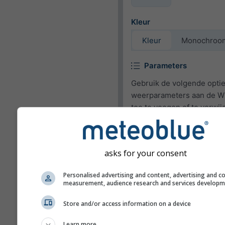
Kleur
Kleur
Monochroo
Parameters
Gebruik de volgende opti
weerparameters aan de W
toe te voegen of te verwij
Pictogram
Temperatuur (max.)
asks for your consent
Temperatuur (min.)
Personalised advertising and content, advertising and c
Windsnelheid
measurement, audience research and services develop
Wind Gust
Store and/or access information on a device
Windrichting
Learn more