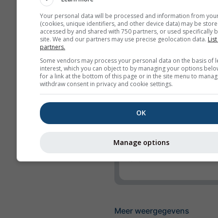
UV-index
Your personal data will be processed and information from you
Relative Humidity
(cookies, unique identifiers, and other device data) may be store
accessed by and shared with 750 partners, or used specifically b
site. We and our partners may use precise geolocation data.
List
Neerslag
partners.
Precipitation Probabil
Some vendors may process your personal data on the basis of l
interest, which you can object to by managing your options belo
rainSPOT
for a link at the bottom of this page or in the site menu to manag
withdraw consent in privacy and cookie settings.
Luchtdruk
Achtergrond
OK
Geen achtergrond: d
tekst
Manage options
Geen achtergrond: li
tekst
Meer weergegevens