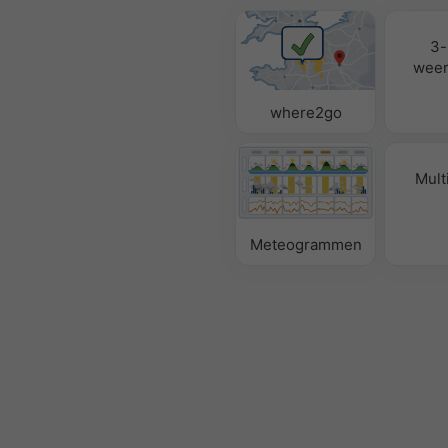
3-
weer
where2go
Mult
Meteogrammen