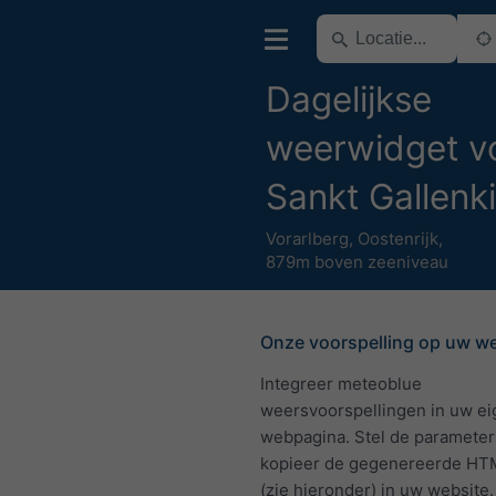
Dagelijkse
weerwidget v
Sankt Gallenk
Vorarlberg
,
Oostenrijk
,
879m boven zeeniveau
Onze voorspelling op uw w
Integreer meteoblue
weersvoorspellingen in uw e
webpagina. Stel de parameter
kopieer de gegenereerde HT
(zie hieronder) in uw website.