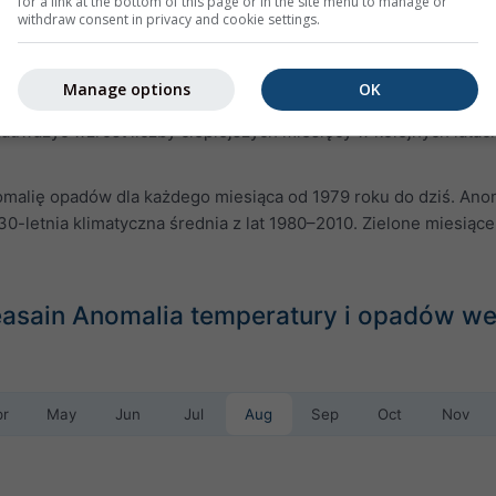
for a link at the bottom of this page or in the site menu to manage or
withdraw consent in privacy and cookie settings.
alię temperatury dla każdego miesiąca od 1979 roku do dziś. An
Manage options
OK
yczną średnią z lat 1980–2010. Czerwone miesiące były więc cie
zauważyć wzrost liczby cieplejszych miesięcy w kolejnych latac
malię opadów dla każdego miesiąca od 1979 roku do dziś. Anom
0-letnia klimatyczna średnia z lat 1980–2010. Zielone miesiące
easain Anomalia temperatury i opadów we
pr
May
Jun
Jul
Aug
Sep
Oct
Nov