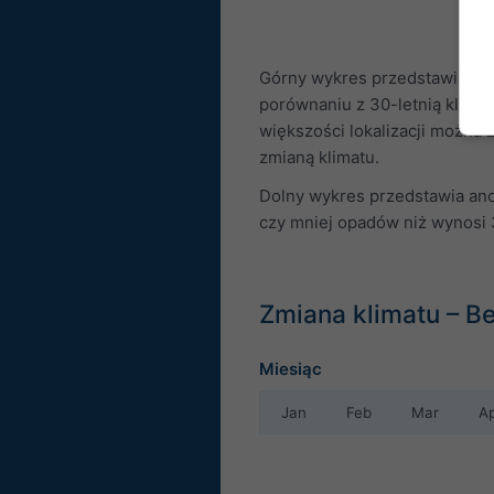
Górny wykres przedstawia anom
porównaniu z 30-letnią klimat
większości lokalizacji można 
zmianą klimatu.
Dolny wykres przedstawia ano
czy mniej opadów niż wynosi 3
Zmiana klimatu – B
Miesiąc
Jan
Feb
Mar
A