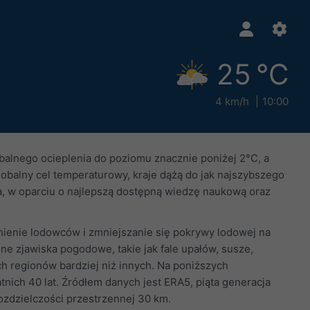
25 °C
4 km/h
10:00
balnego ocieplenia do poziomu znacznie poniżej 2°C, a
obalny cel temperaturowy, kraje dążą do jak najszybszego
ia, w oparciu o najlepszą dostępną wiedzę naukową oraz
nienie lodowców i zmniejszanie się pokrywy lodowej na
e zjawiska pogodowe, takie jak fale upałów, susze,
ch regionów bardziej niż innych. Na poniższych
nich 40 lat. Źródłem danych jest ERA5, piąta generacja
ozdzielczości przestrzennej 30 km.