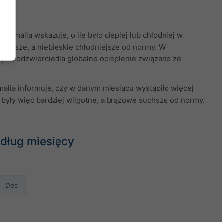
omalia wskazuje, o ile było cieplej lub chłodniej w
plejsze, a niebieskie chłodniejsze od normy. W
h, co odzwierciedla globalne ocieplenie związane ze
alia informuje, czy w danym miesiącu wystąpiło więcej
 były więc bardziej wilgotne, a brązowe suchsze od normy.
dług miesięcy
Dec