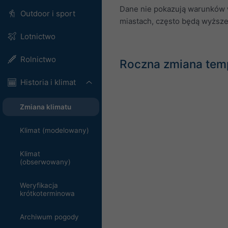
Dane nie pokazują warunków w
Outdoor i sport
miastach, często będą wyższe
Lotnictwo
Rolnictwo
Roczna zmiana tem
Historia i klimat
Zmiana klimatu
Klimat (modelowany)
Klimat
(obserwowany)
Weryfikacja
krótkoterminowa
Archiwum pogody