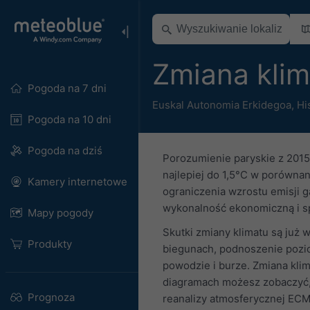
Zmiana kli
Pogoda na 7 dni
Euskal Autonomia Erkidegoa
,
Hi
Pogoda na 10 dni
Pogoda na dziś
Porozumienie paryskie z 2015
najlepiej do 1,5°C w porówna
Kamery internetowe
ograniczenia wzrostu emisji 
wykonalność ekonomiczną i s
Mapy pogody
Skutki zmiany klimatu są już
Produkty
biegunach, podnoszenie poziom
powodzie i burze. Zmiana klim
diagramach możesz zobaczyć, j
Prognoza
reanalizy atmosferycznej ECM