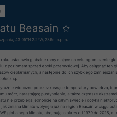
matu Beasain
szpania
,
43.05°N 2.2°W,
236m n.p.m.
 roku ustanawia globalne ramy mające na celu ograniczenie glo
niu z poziomem sprzed epoki przemysłowej. Aby osiągnąć ten gl
gazów cieplarnianych, a następnie do ich szybkiego zmniejszan
połeczną.
 wyraźnie widoczne poprzez rosnące temperatury powietrza, top
u mórz, narastającą pustynnienie, a także częstsze ekstremaln
atu nie przebiega jednolicie na całym świecie i dotyka niektóry
ak zmiana klimatu wpłynęła już na region Beasain w ciągu ostat
WF globalnego klimatu, obejmująca okres od 1979 do 2025, o r