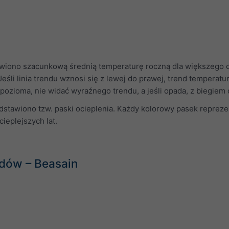
iono szacunkową średnią temperaturę roczną dla większego ob
Jeśli linia trendu wznosi się z lewej do prawej, trend temperatur
st pozioma, nie widać wyraźnego trendu, a jeśli opada, z biegiem
dstawiono tzw. paski ocieplenia. Każdy kolorowy pasek repreze
ieplejszych lat.
dów – Beasain