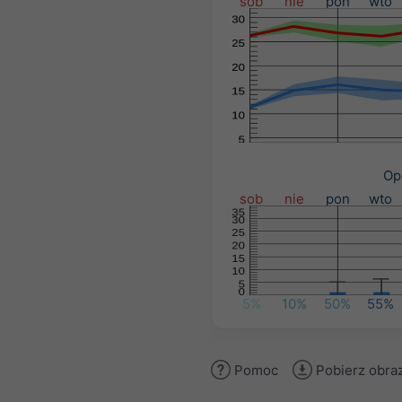
sob
nie
pon
wto
Op
sob
nie
pon
wto
5%
10%
50%
55%
Pomoc
Pobierz obra