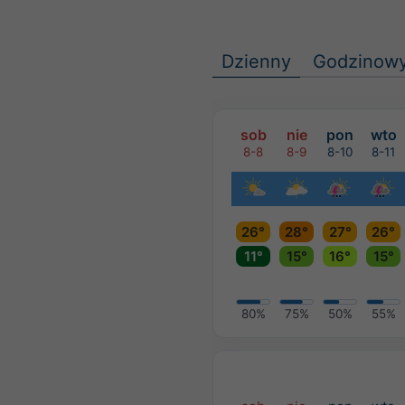
Dzienny
Godzinow
sob
nie
pon
wto
8-8
8-9
8-10
8-11
26°
28°
27°
26°
11°
15°
16°
15°
80%
75%
50%
55%