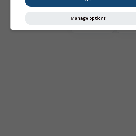
Te
Manage options
Astronomy
Seeing