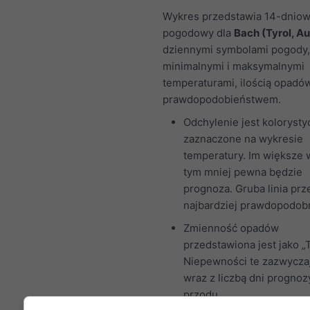
Wykres przedstawia 14-dniow
pogodowy dla
Bach (Tyrol, Au
dziennymi symbolami pogody,
minimalnymi i maksymalnymi
temperaturami, ilością opadów
prawdopodobieństwem.
Odchylenie jest kolorysty
zaznaczone na wykresie
temperatury. Im większe 
tym mniej pewna będzie
prognoza. Gruba linia prz
najbardziej prawdopodobn
Zmienność opadów
przedstawiona jest jako „T
Niepewności te zazwycza
wraz z liczbą dni prognoz
przodu.