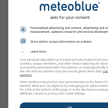
Prognoza tworzona jest p
użyciu modeli „ensemble”
się kilka przebiegów mod
asks for your consent
różnymi parametrami
początkowymi, aby dokład
Personalised advertising and content, advertising and c
oszacować przewidywaln
measurement, audience research and services develop
prognozy.
Store and/or access information on a device
Learn more
Więcej danych pogodowyc
Your personal data will be processed and information from you
(cookies, unique identifiers, and other device data) may be store
accessed by and shared with 750 partners, or used specifically b
site. We and our partners may use precise geolocation data.
Mult
List
partners.
ens
Some vendors may process your personal data on the basis of l
interest, which you can object to by managing your options belo
Prognoza
for a link at the bottom of this page or in the site menu to manag
sezonowa
withdraw consent in privacy and cookie settings.
OK