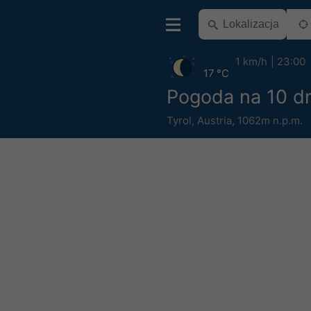
1 km/h
23:00
17 °C
Pogoda na 10 d
Tyrol
,
Austria
,
1062m n.p.m.