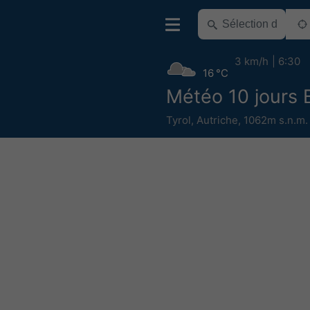
3 km/h
6:30
16 °C
Météo 10 jours 
Tyrol
,
Autriche
,
1062m s.n.m.