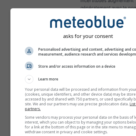
incertitudes augmentent
généralement avec le no
jours de prévisions en av
Les prévisions sont const
de modèles "ensemble". 
asks for your consent
fait, plusieurs modèles a
différentes variables de 
Personalised advertising and content, advertising and c
seront calculés afin d'est
measurement, audience research and services develop
mieux l'incertitude des c
Store and/or access information on a device
météorologiques.
Learn more
Your personal data will be processed and information from you
Plus de données météo
(cookies, unique identifiers, and other device data) may be store
accessed by and shared with 750 partners, or used specifically b
site. We and our partners may use precise geolocation data.
List
partners.
Mult
Some vendors may process your personal data on the basis of l
ens
interest, which you can object to by managing your options belo
for a link at the bottom of this page or in the site menu to manag
Prévisions
withdraw consent in privacy and cookie settings.