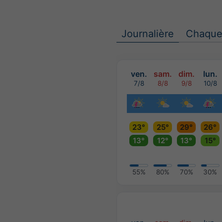
Journalière
Chaque
ven.
sam.
dim.
lun.
7/8
8/8
9/8
10/8
23°
25°
29°
26°
13°
12°
13°
15°
55%
80%
70%
30%