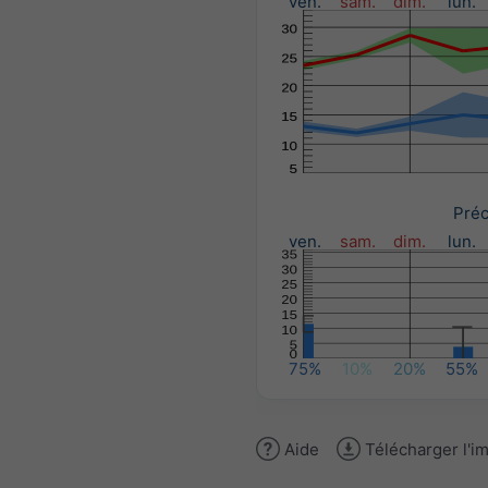
ven.
sam.
dim.
lun.
Préc
ven.
sam.
dim.
lun.
75%
10%
20%
55%
Aide
Télécharger l'i