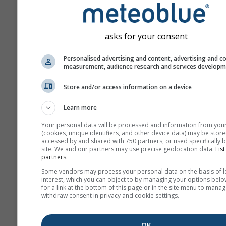
Prognoza tworzona jest p
użyciu modeli „ensemble”
się kilka przebiegów mod
asks for your consent
różnymi parametrami
początkowymi, aby dokład
Personalised advertising and content, advertising and c
oszacować przewidywaln
measurement, audience research and services develop
prognozy.
Store and/or access information on a device
Learn more
Więcej danych pogodowyc
Your personal data will be processed and information from you
(cookies, unique identifiers, and other device data) may be store
accessed by and shared with 750 partners, or used specifically b
site. We and our partners may use precise geolocation data.
Mult
List
partners.
ens
Some vendors may process your personal data on the basis of l
interest, which you can object to by managing your options belo
Prognoza
for a link at the bottom of this page or in the site menu to manag
sezonowa
withdraw consent in privacy and cookie settings.
OK