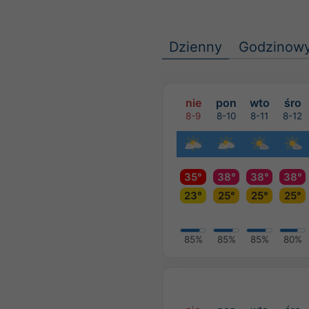
Dzienny
Godzinow
nie
pon
wto
śro
8-9
8-10
8-11
8-12
35°
38°
38°
38°
23°
25°
25°
25°
85%
85%
85%
80%