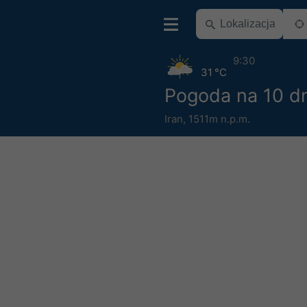
9:30
31 °C
Pogoda na 10 dn
Iran
,
1511m n.p.m.