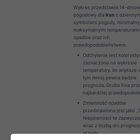
Wykres przedstawia 14-dniow
pogodowy dla
Iran
z dziennym
symbolami pogody, minimalny
maksymalnymi temperaturami, 
opadów oraz ich
prawdopodobieństwem.
Odchylenie jest kolorysty
zaznaczone na wykresie
temperatury. Im większe 
tym mniej pewna będzie
prognoza. Gruba linia prz
najbardziej prawdopodobn
Zmienność opadów
przedstawiona jest jako „T
Niepewności te zazwycza
wraz z liczbą dni prognoz
przodu.