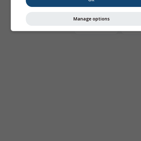
Te
Manage options
Astronomy
Seeing